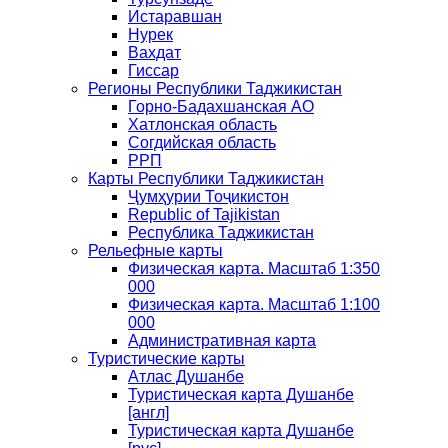
Истаравшан
Нурек
Вахдат
Гиссар
Регионы Республики Таджикистан
Горно-Бадахшанская АО
Хатлонская область
Согдийская область
РРП
Карты Республики Таджикистан
Ҷумҳурии Тоҷикистон
Republic of Tajikistan
Республика Таджикистан
Рельефные карты
Физическая карта. Масштаб 1:350
000
Физическая карта. Масштаб 1:100
000
Административная карта
Туристические карты
Атлас Душанбе
Туристическая карта Душанбе
[англ]
Туристическая карта Душанбе