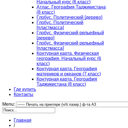
Начальный курс (6 класс)
Атлас. География Таджикистана
(8 класс)
Глобус. Политический [дерево]
Глобус. Политический
[пластмасса]
Глобус. Физический рельефный
[дерево]
Глобус. Физический рельефный
[пластмасса]
Контурная карта. Физическая
география. Начальный курс (6
класс)
Контурная карта. География
материков и океанов (7 класс)
Контурная карта. География
Таджикистана (8 класс)
Где купить
Контакты
Menu:
Главная
/