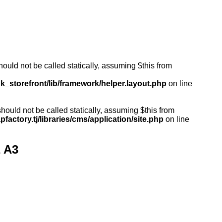
ould not be called statically, assuming $this from
k_storefront/lib/framework/helper.layout.php
on line
ould not be called statically, assuming $this from
actory.tj/libraries/cms/application/site.php
on line
а А3