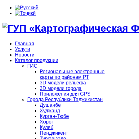
Главная
Услуги
Новости
Каталог продукции
ГИС
Региональные электронные
карты по районам РТ
3D модели рельефа
3D модели города
Приложения для GPS
Города Республики Таджикистан
Душанбе
Худжанд
Курган-Тюбе
Хорог
Куляб
Пенджикент
Турсунзаде