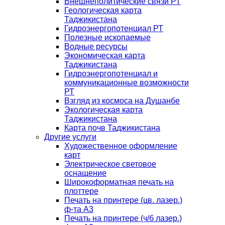
Внешнеполитические связи РТ
Геологическая карта
Таджикистана
Гидроэнергопотенциал РТ
Полезные ископаемые
Водные ресурсы
Экономическая карта
Таджикистана
Гидроэнергопотенциал и
коммуникационные возможности
РТ
Взгляд из космоса на Душанбе
Экологическая карта
Таджикистана
Карта почв Таджикистана
Другие услуги
Художественное оформление
карт
Электрическое световое
оснащение
Широкоформатная печать на
плоттере
Печать на принтере (цв. лазер.)
ф-та А3
Печать на принтере (ч/б лазер.)