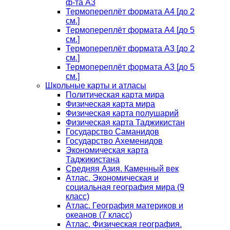
ф-та А3
Термопереплёт формата А4 [до 2
см.]
Термопереплёт формата А4 [до 5
см.]
Термопереплёт формата А3 [до 2
см.]
Термопереплёт формата А3 [до 5
см.]
Школьные карты и атласы
Политическая карта мира
Физическая карта мира
Физическая карта полушарий
Физическая карта Таджикистан
Государство Саманидов
Государство Ахеменидов
Экономическая карта
Таджикистана
Средняя Азия. Каменный век
Атлас. Экономическая и
социальная география мира (9
класс)
Атлас. География материков и
океанов (7 класс)
Атлас. Физическая география.