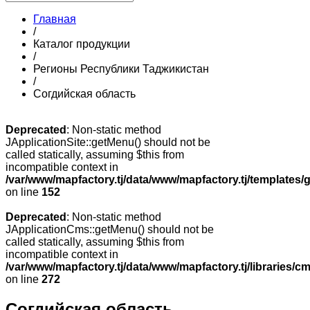
Главная
/
Каталог продукции
/
Регионы Республики Таджикистан
/
Согдийская область
Deprecated
: Non-static method
JApplicationSite::getMenu() should not be
called statically, assuming $this from
incompatible context in
/var/www/mapfactory.tj/data/www/mapfactory.tj/templates/g
on line
152
Deprecated
: Non-static method
JApplicationCms::getMenu() should not be
called statically, assuming $this from
incompatible context in
/var/www/mapfactory.tj/data/www/mapfactory.tj/libraries/cm
on line
272
Согдийская область