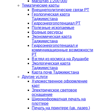
Масштаб 1:200 000
Тематические карты
Внешнеполитические связи РТ
Геологическая карта
Таджикистана
Гидроэнергопотенциал РТ
Полезные ископаемые
Водные ресурсы
Экономическая карта
Таджикистана
Гидроэнергопотенциал и
коммуникационные возможности
РТ
Взгляд из космоса на Душанбе
Экологическая карта
Таджикистана
Карта почв Таджикистана
Другие услуги
Художественное оформление
карт
Электрическое световое
оснащение
Широкоформатная печать на
плоттере
Печать на принтере (цв. лазер.)