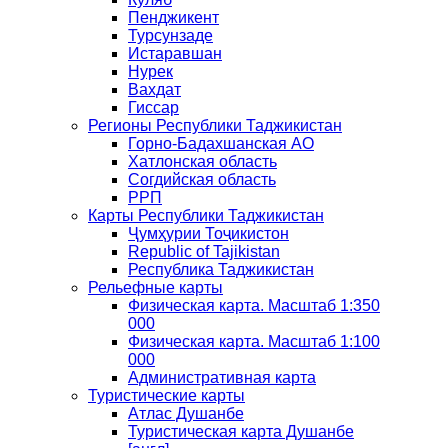
Пенджикент
Турсунзаде
Истаравшан
Нурек
Вахдат
Гиссар
Регионы Республики Таджикистан
Горно-Бадахшанская АО
Хатлонская область
Согдийская область
РРП
Карты Республики Таджикистан
Ҷумҳурии Тоҷикистон
Republic of Tajikistan
Республика Таджикистан
Рельефные карты
Физическая карта. Масштаб 1:350
000
Физическая карта. Масштаб 1:100
000
Административная карта
Туристические карты
Атлас Душанбе
Туристическая карта Душанбе