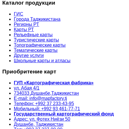
Каталог продукции
ГИС
Города Таджикистана
Регионы РТ
Карты РТ
Рельефные карты
Туристические карты
Топографические карты
Тематические карты
Другие услуги
Школьные карты и атласы
Приобритение карт
ГУП «Картографическая фабрика»
ул. Абая 4/1
734033
Душанбе,
Таджикистан
E-mail: info@mapfactory.tj
Телефон: +992 37 233-43-95
Мобильный: +992 93 461-77-71
Государственный картографический фонд
Адрес: ул. Фотех Ниёзи 50
Душанбе, Таджикистан