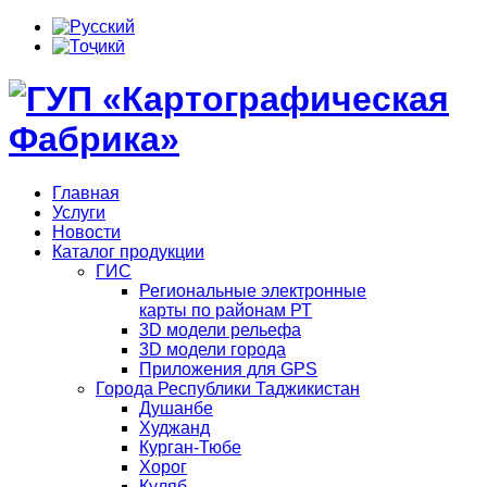
Главная
Услуги
Новости
Каталог продукции
ГИС
Региональные электронные
карты по районам РТ
3D модели рельефа
3D модели города
Приложения для GPS
Города Республики Таджикистан
Душанбе
Худжанд
Курган-Тюбе
Хорог
Куляб