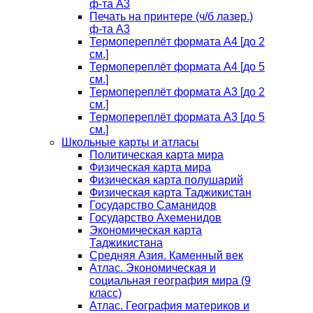
ф-та А3
Печать на принтере (ч/б лазер.)
ф-та А3
Термопереплёт формата А4 [до 2
см.]
Термопереплёт формата А4 [до 5
см.]
Термопереплёт формата А3 [до 2
см.]
Термопереплёт формата А3 [до 5
см.]
Школьные карты и атласы
Политическая карта мира
Физическая карта мира
Физическая карта полушарий
Физическая карта Таджикистан
Государство Саманидов
Государство Ахеменидов
Экономическая карта
Таджикистана
Средняя Азия. Каменный век
Атлас. Экономическая и
социальная география мира (9
класс)
Атлас. География материков и