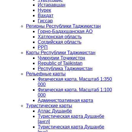
Истаравшан
Нурек
Вахдат
Гиссар
Регионы Республики Таджикистан
Горно-Бадахшанская АО
Хатлонская область
Согдийская область
РРП
Карты Республики Таджикистан
Ҷумҳурии Тоҷикистон
Republic of Tajikistan
Республика Таджикистан
Рельефные карты
Физическая карта. Масштаб 1:350
000
Физическая карта. Масштаб 1:100
000
Административная карта
Туристические карты
Атлас Душанбе
Туристическая карта Душанбе
[англ]
Туристическая карта Душанбе