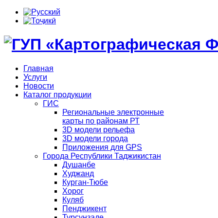
Главная
Услуги
Новости
Каталог продукции
ГИС
Региональные электронные
карты по районам РТ
3D модели рельефа
3D модели города
Приложения для GPS
Города Республики Таджикистан
Душанбе
Худжанд
Курган-Тюбе
Хорог
Куляб
Пенджикент
Турсунзаде