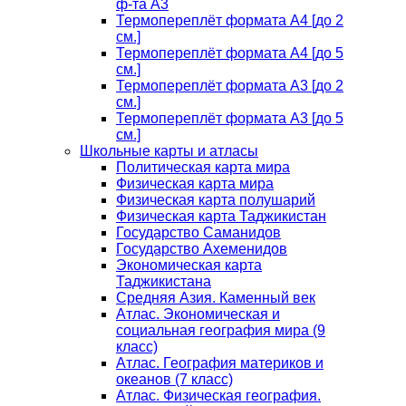
ф-та А3
Термопереплёт формата А4 [до 2
см.]
Термопереплёт формата А4 [до 5
см.]
Термопереплёт формата А3 [до 2
см.]
Термопереплёт формата А3 [до 5
см.]
Школьные карты и атласы
Политическая карта мира
Физическая карта мира
Физическая карта полушарий
Физическая карта Таджикистан
Государство Саманидов
Государство Ахеменидов
Экономическая карта
Таджикистана
Средняя Азия. Каменный век
Атлас. Экономическая и
социальная география мира (9
класс)
Атлас. География материков и
океанов (7 класс)
Атлас. Физическая география.