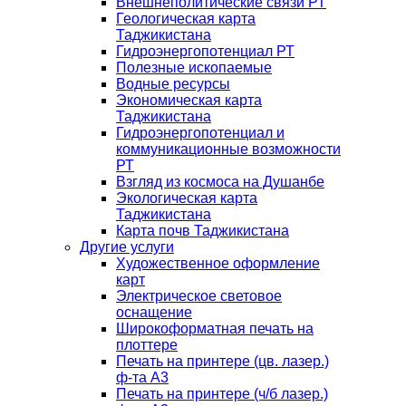
Внешнеполитические связи РТ
Геологическая карта
Таджикистана
Гидроэнергопотенциал РТ
Полезные ископаемые
Водные ресурсы
Экономическая карта
Таджикистана
Гидроэнергопотенциал и
коммуникационные возможности
РТ
Взгляд из космоса на Душанбе
Экологическая карта
Таджикистана
Карта почв Таджикистана
Другие услуги
Художественное оформление
карт
Электрическое световое
оснащение
Широкоформатная печать на
плоттере
Печать на принтере (цв. лазер.)
ф-та А3
Печать на принтере (ч/б лазер.)