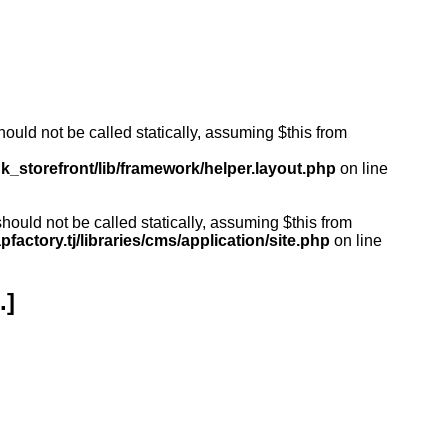
ould not be called statically, assuming $this from
k_storefront/lib/framework/helper.layout.php
on line
ould not be called statically, assuming $this from
actory.tj/libraries/cms/application/site.php
on line
.]