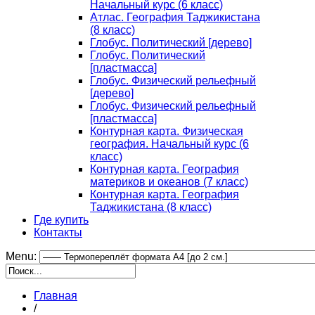
Начальный курс (6 класс)
Атлас. География Таджикистана
(8 класс)
Глобус. Политический [дерево]
Глобус. Политический
[пластмасса]
Глобус. Физический рельефный
[дерево]
Глобус. Физический рельефный
[пластмасса]
Контурная карта. Физическая
география. Начальный курс (6
класс)
Контурная карта. География
материков и океанов (7 класс)
Контурная карта. География
Таджикистана (8 класс)
Где купить
Контакты
Menu:
Главная
/