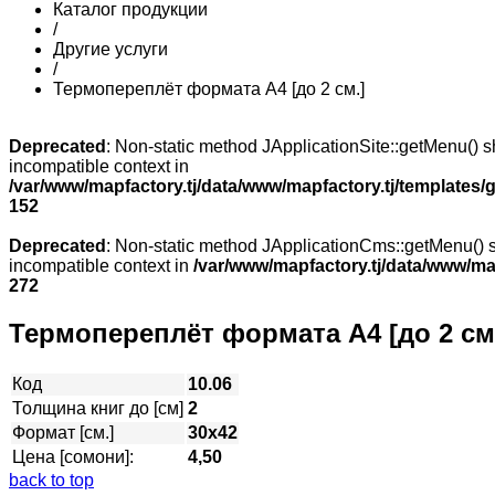
Каталог продукции
/
Другие услуги
/
Термопереплёт формата А4 [до 2 см.]
Deprecated
: Non-static method JApplicationSite::getMenu() sh
incompatible context in
/var/www/mapfactory.tj/data/www/mapfactory.tj/templates/g
152
Deprecated
: Non-static method JApplicationCms::getMenu() sh
incompatible context in
/var/www/mapfactory.tj/data/www/mapf
272
Термопереплёт формата А4 [до 2 см
Код
10.06
Толщина книг до [см]
2
Формат [см.]
30х42
Цена [сомони]:
4,50
back to top