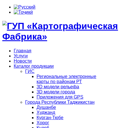
Главная
Услуги
Новости
Каталог продукции
ГИС
Региональные электронные
карты по районам РТ
3D модели рельефа
3D модели города
Приложения для GPS
Города Республики Таджикистан
Душанбе
Худжанд
Курган-Тюбе
Хорог
Куляб