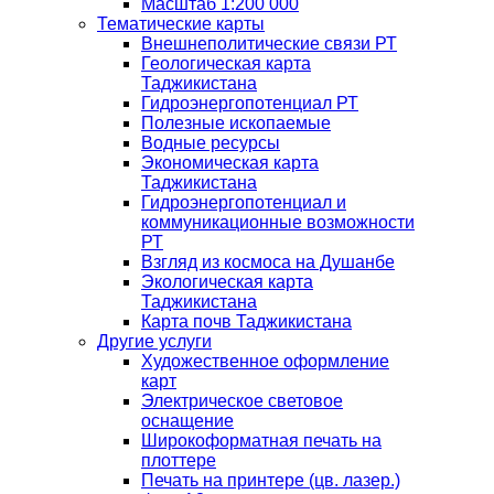
Масштаб 1:200 000
Тематические карты
Внешнеполитические связи РТ
Геологическая карта
Таджикистана
Гидроэнергопотенциал РТ
Полезные ископаемые
Водные ресурсы
Экономическая карта
Таджикистана
Гидроэнергопотенциал и
коммуникационные возможности
РТ
Взгляд из космоса на Душанбе
Экологическая карта
Таджикистана
Карта почв Таджикистана
Другие услуги
Художественное оформление
карт
Электрическое световое
оснащение
Широкоформатная печать на
плоттере
Печать на принтере (цв. лазер.)