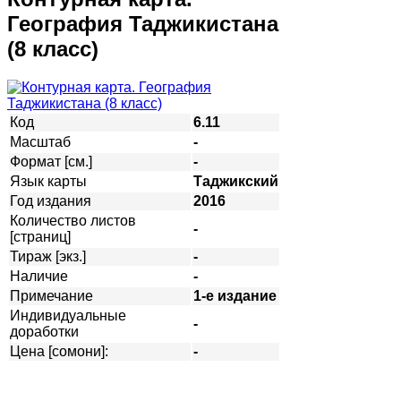
География Таджикистана
(8 класс)
Код
6.11
Масштаб
-
Формат [см.]
-
Язык карты
Таджикский
Год издания
2016
Количество листов
-
[страниц]
Тираж [экз.]
-
Наличие
-
Примечание
1-е издание
Индивидуальные
-
доработки
Цена [сомони]:
-