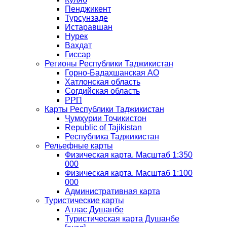
Пенджикент
Турсунзаде
Истаравшан
Нурек
Вахдат
Гиссар
Регионы Республики Таджикистан
Горно-Бадахшанская АО
Хатлонская область
Согдийская область
РРП
Карты Республики Таджикистан
Ҷумҳурии Тоҷикистон
Republic of Tajikistan
Республика Таджикистан
Рельефные карты
Физическая карта. Масштаб 1:350
000
Физическая карта. Масштаб 1:100
000
Административная карта
Туристические карты
Атлас Душанбе
Туристическая карта Душанбе