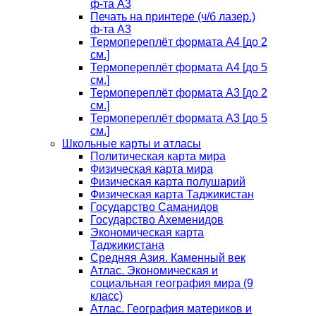
ф-та А3
Печать на принтере (ч/б лазер.)
ф-та А3
Термопереплёт формата А4 [до 2
см.]
Термопереплёт формата А4 [до 5
см.]
Термопереплёт формата А3 [до 2
см.]
Термопереплёт формата А3 [до 5
см.]
Школьные карты и атласы
Политическая карта мира
Физическая карта мира
Физическая карта полушарий
Физическая карта Таджикистан
Государство Саманидов
Государство Ахеменидов
Экономическая карта
Таджикистана
Средняя Азия. Каменный век
Атлас. Экономическая и
социальная география мира (9
класс)
Атлас. География материков и