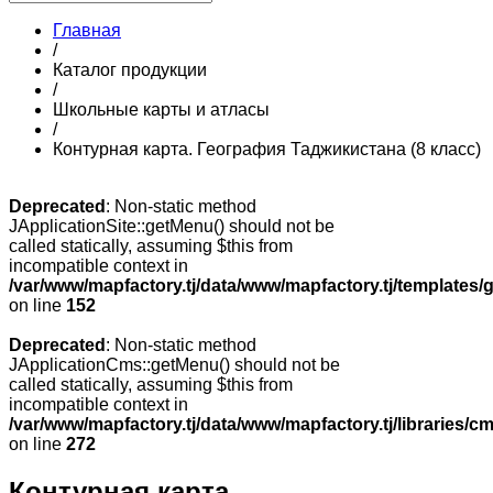
Главная
/
Каталог продукции
/
Школьные карты и атласы
/
Контурная карта. География Таджикистана (8 класс)
Deprecated
: Non-static method
JApplicationSite::getMenu() should not be
called statically, assuming $this from
incompatible context in
/var/www/mapfactory.tj/data/www/mapfactory.tj/templates/g
on line
152
Deprecated
: Non-static method
JApplicationCms::getMenu() should not be
called statically, assuming $this from
incompatible context in
/var/www/mapfactory.tj/data/www/mapfactory.tj/libraries/cm
on line
272
Контурная карта.