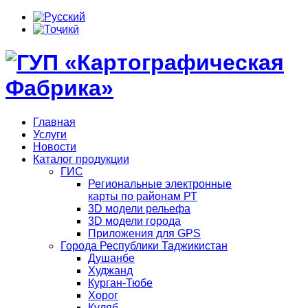
Главная
Услуги
Новости
Каталог продукции
ГИС
Региональные электронные
карты по районам РТ
3D модели рельефа
3D модели города
Приложения для GPS
Города Республики Таджикистан
Душанбе
Худжанд
Курган-Тюбе
Хорог
Куляб