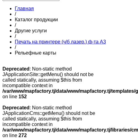
Главная
/
Каталог продукции
/
Другие услуги
/
Печать на принтере (ч/б лазер.) ф-та А3
/
Рельефные карты
Deprecated
: Non-static method
JApplicationSite::getMenu() should not be
called statically, assuming $this from
incompatible context in
/var/www/mapfactory.tj/data/www/mapfactory.tj/templates/g
on line
152
Deprecated
: Non-static method
JApplicationCms::getMenu() should not be
called statically, assuming $this from
incompatible context in
/var/www/mapfactory.tj/data/www/mapfactory.tj/libraries/cm
on line
272