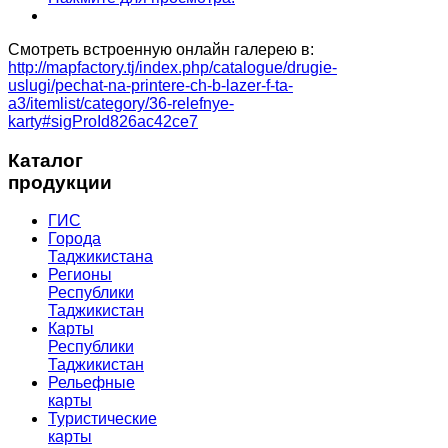
Смотреть встроенную онлайн галерею в:
http://mapfactory.tj/index.php/catalogue/drugie-
uslugi/pechat-na-printere-ch-b-lazer-f-ta-
a3/itemlist/category/36-relefnye-
karty#sigProId826ac42ce7
Каталог
продукции
ГИС
Города
Таджикистана
Регионы
Республики
Таджикистан
Карты
Республики
Таджикистан
Рельефные
карты
Туристические
карты