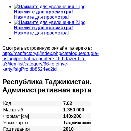
Нажмите для просмотра!
Нажмите для просмотра!
Нажмите для просмотра!
Нажмите для просмотра!
Смотреть встроенную онлайн галерею в:
http://mapfactory.tj/index.php/catalogue/drugie-
uslugi/pechat-na-printere-ch-b-lazer-f-ta-
a3/itemlist/category/36-relefnye-
karty#sigProIdb8624ec2fd
Республика Таджикистан.
Административная карта
Код
7.02
Масштаб
1:350 000
Формат [см]
140х200
Язык карты
Таджикский
Год издания
2010