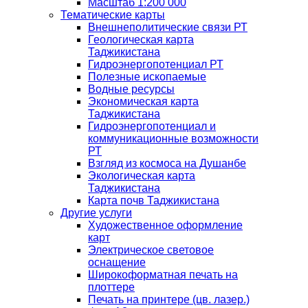
Масштаб 1:200 000
Тематические карты
Внешнеполитические связи РТ
Геологическая карта
Таджикистана
Гидроэнергопотенциал РТ
Полезные ископаемые
Водные ресурсы
Экономическая карта
Таджикистана
Гидроэнергопотенциал и
коммуникационные возможности
РТ
Взгляд из космоса на Душанбе
Экологическая карта
Таджикистана
Карта почв Таджикистана
Другие услуги
Художественное оформление
карт
Электрическое световое
оснащение
Широкоформатная печать на
плоттере
Печать на принтере (цв. лазер.)