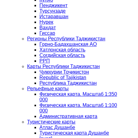
Пенджикент
Турсунзаде
Истаравшан
Нурек
Вахдат
Гиссар
Регионы Республики Таджикистан
Горно-Бадахшанская АО
Хатлонская область
Согдийская область
РРП
Карты Республики Таджикистан
Ҷумҳурии Тоҷикистон
Republic of Tajikistan
Республика Таджикистан
Рельефные карты
Физическая карта. Масштаб 1:350
000
Физическая карта. Масштаб 1:100
000
Административная карта
Туристические карты
Атлас Душанбе
Туристическая карта Душанбе