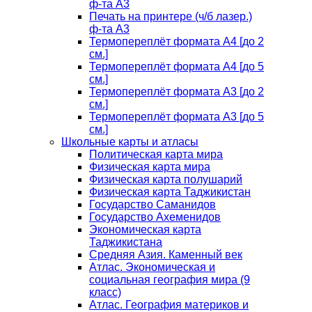
ф-та А3
Печать на принтере (ч/б лазер.)
ф-та А3
Термопереплёт формата А4 [до 2
см.]
Термопереплёт формата А4 [до 5
см.]
Термопереплёт формата А3 [до 2
см.]
Термопереплёт формата А3 [до 5
см.]
Школьные карты и атласы
Политическая карта мира
Физическая карта мира
Физическая карта полушарий
Физическая карта Таджикистан
Государство Саманидов
Государство Ахеменидов
Экономическая карта
Таджикистана
Средняя Азия. Каменный век
Атлас. Экономическая и
социальная география мира (9
класс)
Атлас. География материков и