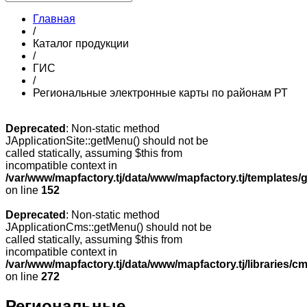
Главная
/
Каталог продукции
/
ГИС
/
Региональные электронные карты по районам РТ
Deprecated
: Non-static method
JApplicationSite::getMenu() should not be
called statically, assuming $this from
incompatible context in
/var/www/mapfactory.tj/data/www/mapfactory.tj/templates/g
on line
152
Deprecated
: Non-static method
JApplicationCms::getMenu() should not be
called statically, assuming $this from
incompatible context in
/var/www/mapfactory.tj/data/www/mapfactory.tj/libraries/cm
on line
272
Региональные