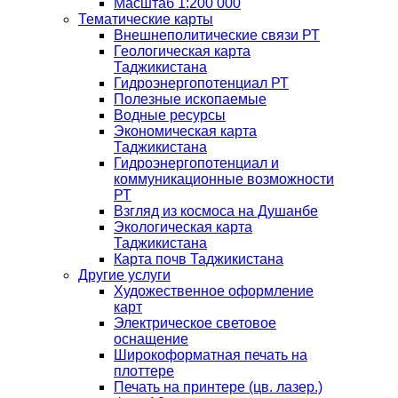
Масштаб 1:200 000
Тематические карты
Внешнеполитические связи РТ
Геологическая карта
Таджикистана
Гидроэнергопотенциал РТ
Полезные ископаемые
Водные ресурсы
Экономическая карта
Таджикистана
Гидроэнергопотенциал и
коммуникационные возможности
РТ
Взгляд из космоса на Душанбе
Экологическая карта
Таджикистана
Карта почв Таджикистана
Другие услуги
Художественное оформление
карт
Электрическое световое
оснащение
Широкоформатная печать на
плоттере
Печать на принтере (цв. лазер.)