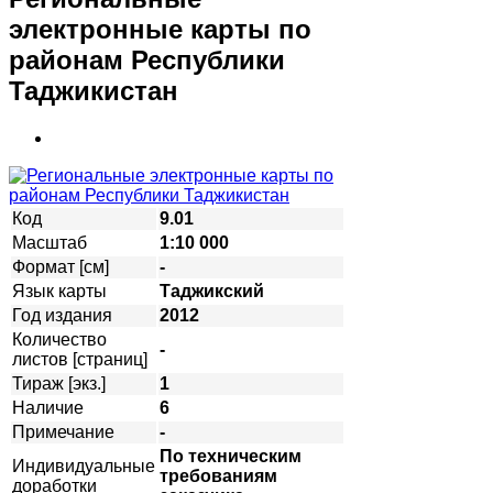
электронные карты по
районам Республики
Таджикистан
Код
9.01
Масштаб
1:10 000
Формат [см]
-
Язык карты
Таджикский
Год издания
2012
Количество
-
листов [страниц]
Тираж [экз.]
1
Наличие
6
Примечание
-
По техническим
Индивидуальные
требованиям
доработки