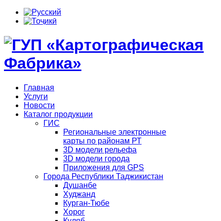
Главная
Услуги
Новости
Каталог продукции
ГИС
Региональные электронные
карты по районам РТ
3D модели рельефа
3D модели города
Приложения для GPS
Города Республики Таджикистан
Душанбе
Худжанд
Курган-Тюбе
Хорог
Куляб