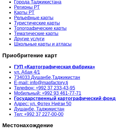
Города Таджикистана
Регионы РТ
Карты РТ
Рельефные карты
Туристические карты
Топографические карты
Тематические карты
Другие услуги
Школьные карты и атласы
Приобритение карт
ГУП «Картографическая фабрика»
ул. Абая 4/1
734033
Душанбе,
Таджикистан
E-mail: info@mapfactory.tj
Телефон: +992 37 233-43-95
Мобильный: +992 93 461-77-71
Государственный картографический фонд
Адрес: ул. Фотех Ниёзи 50
Душанбе, Таджикистан
Тел: +992 37 227-00-00
Местонахождение