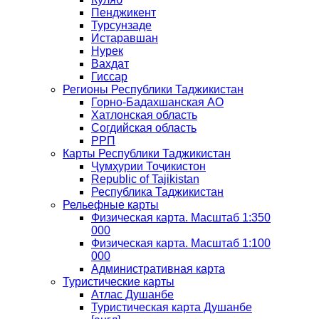
Пенджикент
Турсунзаде
Истаравшан
Нурек
Вахдат
Гиссар
Регионы Республики Таджикистан
Горно-Бадахшанская АО
Хатлонская область
Согдийская область
РРП
Карты Республики Таджикистан
Ҷумҳурии Тоҷикистон
Republic of Tajikistan
Республика Таджикистан
Рельефные карты
Физическая карта. Масштаб 1:350
000
Физическая карта. Масштаб 1:100
000
Административная карта
Туристические карты
Атлас Душанбе
Туристическая карта Душанбе