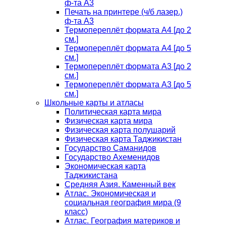
ф-та А3
Печать на принтере (ч/б лазер.)
ф-та А3
Термопереплёт формата А4 [до 2
см.]
Термопереплёт формата А4 [до 5
см.]
Термопереплёт формата А3 [до 2
см.]
Термопереплёт формата А3 [до 5
см.]
Школьные карты и атласы
Политическая карта мира
Физическая карта мира
Физическая карта полушарий
Физическая карта Таджикистан
Государство Саманидов
Государство Ахеменидов
Экономическая карта
Таджикистана
Средняя Азия. Каменный век
Атлас. Экономическая и
социальная география мира (9
класс)
Атлас. География материков и