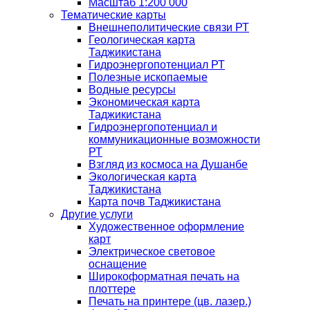
Масштаб 1:200 000
Тематические карты
Внешнеполитические связи РТ
Геологическая карта
Таджикистана
Гидроэнергопотенциал РТ
Полезные ископаемые
Водные ресурсы
Экономическая карта
Таджикистана
Гидроэнергопотенциал и
коммуникационные возможности
РТ
Взгляд из космоса на Душанбе
Экологическая карта
Таджикистана
Карта почв Таджикистана
Другие услуги
Художественное оформление
карт
Электрическое световое
оснащение
Широкоформатная печать на
плоттере
Печать на принтере (цв. лазер.)