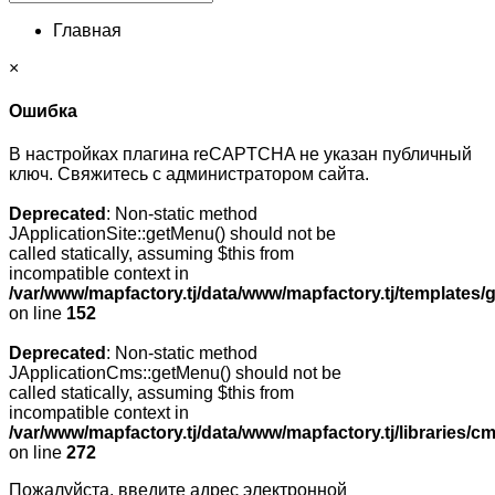
Главная
×
Ошибка
В настройках плагина reCAPTCHA не указан публичный
ключ. Свяжитесь с администратором сайта.
Deprecated
: Non-static method
JApplicationSite::getMenu() should not be
called statically, assuming $this from
incompatible context in
/var/www/mapfactory.tj/data/www/mapfactory.tj/templates/g
on line
152
Deprecated
: Non-static method
JApplicationCms::getMenu() should not be
called statically, assuming $this from
incompatible context in
/var/www/mapfactory.tj/data/www/mapfactory.tj/libraries/cm
on line
272
Пожалуйста, введите адрес электронной