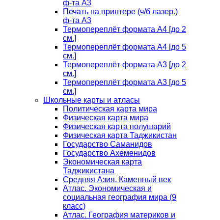
ф-та А3
Печать на принтере (ч/б лазер.)
ф-та А3
Термопереплёт формата А4 [до 2
см.]
Термопереплёт формата А4 [до 5
см.]
Термопереплёт формата А3 [до 2
см.]
Термопереплёт формата А3 [до 5
см.]
Школьные карты и атласы
Политическая карта мира
Физическая карта мира
Физическая карта полушарий
Физическая карта Таджикистан
Государство Саманидов
Государство Ахеменидов
Экономическая карта
Таджикистана
Средняя Азия. Каменный век
Атлас. Экономическая и
социальная география мира (9
класс)
Атлас. География материков и