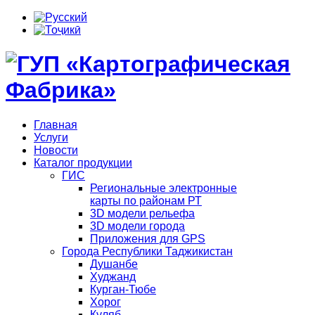
Главная
Услуги
Новости
Каталог продукции
ГИС
Региональные электронные
карты по районам РТ
3D модели рельефа
3D модели города
Приложения для GPS
Города Республики Таджикистан
Душанбе
Худжанд
Курган-Тюбе
Хорог
Куляб