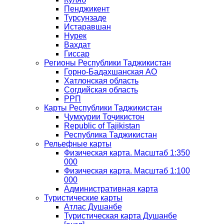
Пенджикент
Турсунзаде
Истаравшан
Нурек
Вахдат
Гиссар
Регионы Республики Таджикистан
Горно-Бадахшанская АО
Хатлонская область
Согдийская область
РРП
Карты Республики Таджикистан
Ҷумҳурии Тоҷикистон
Republic of Tajikistan
Республика Таджикистан
Рельефные карты
Физическая карта. Масштаб 1:350
000
Физическая карта. Масштаб 1:100
000
Административная карта
Туристические карты
Атлас Душанбе
Туристическая карта Душанбе