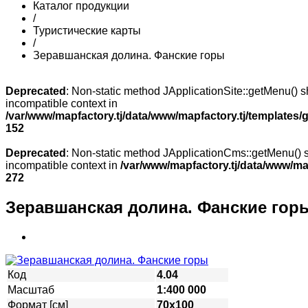
Каталог продукции
/
Туристические карты
/
Зеравшанская долина. Фанские горы
Deprecated
: Non-static method JApplicationSite::getMenu() sh
incompatible context in
/var/www/mapfactory.tj/data/www/mapfactory.tj/templates/g
152
Deprecated
: Non-static method JApplicationCms::getMenu() sh
incompatible context in
/var/www/mapfactory.tj/data/www/mapf
272
Зеравшанская долина. Фанские гор
Код
4.04
Масштаб
1:400 000
Формат [см]
70х100