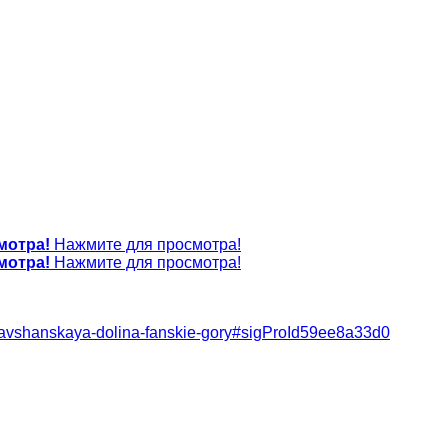
мотра!
Нажмите для просмотра!
мотра!
Нажмите для просмотра!
y/zeravshanskaya-dolina-fanskie-gory#sigProId59ee8a33d0