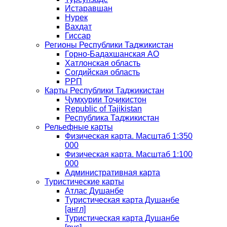
Истаравшан
Нурек
Вахдат
Гиссар
Регионы Республики Таджикистан
Горно-Бадахшанская АО
Хатлонская область
Согдийская область
РРП
Карты Республики Таджикистан
Ҷумҳурии Тоҷикистон
Republic of Tajikistan
Республика Таджикистан
Рельефные карты
Физическая карта. Масштаб 1:350
000
Физическая карта. Масштаб 1:100
000
Административная карта
Туристические карты
Атлас Душанбе
Туристическая карта Душанбе
[англ]
Туристическая карта Душанбе