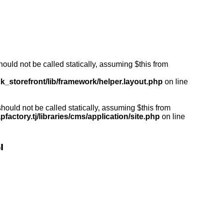
ould not be called statically, assuming $this from
k_storefront/lib/framework/helper.layout.php
on line
ould not be called statically, assuming $this from
actory.tj/libraries/cms/application/site.php
on line
ы