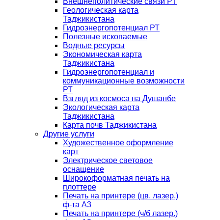
Внешнеполитические связи РТ
Геологическая карта
Таджикистана
Гидроэнергопотенциал РТ
Полезные ископаемые
Водные ресурсы
Экономическая карта
Таджикистана
Гидроэнергопотенциал и
коммуникационные возможности
РТ
Взгляд из космоса на Душанбе
Экологическая карта
Таджикистана
Карта почв Таджикистана
Другие услуги
Художественное оформление
карт
Электрическое световое
оснащение
Широкоформатная печать на
плоттере
Печать на принтере (цв. лазер.)
ф-та А3
Печать на принтере (ч/б лазер.)