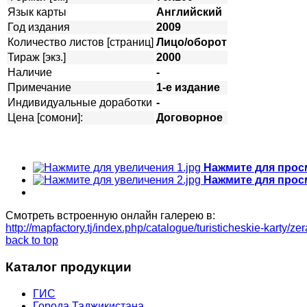
Язык карты
Английский
Год издания
2009
Количество листов [страниц]
Лицо/оборот
Тираж [экз.]
2000
Наличие
-
Примечание
1-е издание
Индивидуальные доработки
-
Цена [сомони]:
Договорное
Нажмите для прос
Нажмите для прос
Смотреть встроенную онлайн галерею в:
http://mapfactory.tj/index.php/catalogue/turisticheskie-kart
back to top
Каталог продукции
ГИС
Города Таджикистана