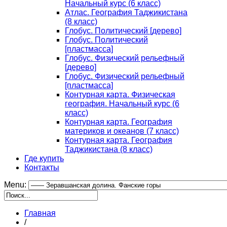
Начальный курс (6 класс)
Атлас. География Таджикистана
(8 класс)
Глобус. Политический [дерево]
Глобус. Политический
[пластмасса]
Глобус. Физический рельефный
[дерево]
Глобус. Физический рельефный
[пластмасса]
Контурная карта. Физическая
география. Начальный курс (6
класс)
Контурная карта. География
материков и океанов (7 класс)
Контурная карта. География
Таджикистана (8 класс)
Где купить
Контакты
Menu:
Главная
/