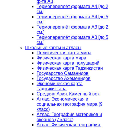
ф-та А3
Термопереплёт формата А4 [до 2
см.]
Термопереплёт формата А4 [до 5
см.]
Термопереплёт формата А3 [до 2
см.]
Термопереплёт формата А3 [до 5
см.]
Школьные карты и атласы
Политическая карта мира
Физическая карта мира
Физическая карта полушарий
Физическая карта Таджикистан
Государство Саманидов
Государство Ахеменидов
Экономическая карта
Таджикистана
Средняя Азия. Каменный век
Атлас. Экономическая и
социальная география мира (9
класс)
Атлас. География материков и
океанов (7 класс)
Атлас. Физическая география.