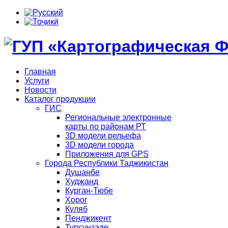
Главная
Услуги
Новости
Каталог продукции
ГИС
Региональные электронные
карты по районам РТ
3D модели рельефа
3D модели города
Приложения для GPS
Города Республики Таджикистан
Душанбе
Худжанд
Курган-Тюбе
Хорог
Куляб
Пенджикент
Турсунзаде