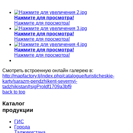
Нажмите для просмотра!
Нажмите для просмотра!
Нажмите для просмотра!
Нажмите для просмотра!
Нажмите для просмотра!
Нажмите для просмотра!
Смотреть встроенную онлайн галерею в:
http://mapfactory.tj/index.php/catalogue/turisticheskie-
karty/sarazm-pendzhikent-severnyj-
tadzhikistan#sigProIdf1709a3bf9
back to top
Каталог
продукции
ГИС
Города
Таджикистана