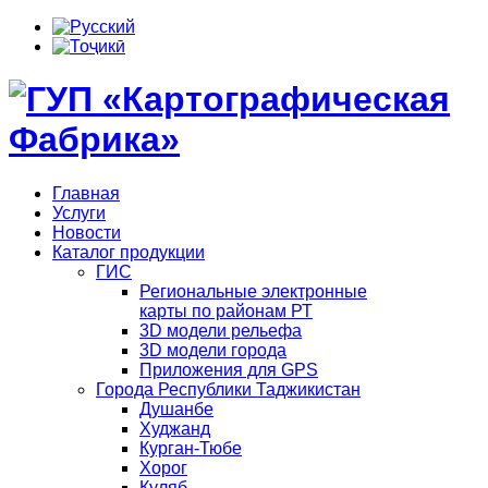
Главная
Услуги
Новости
Каталог продукции
ГИС
Региональные электронные
карты по районам РТ
3D модели рельефа
3D модели города
Приложения для GPS
Города Республики Таджикистан
Душанбе
Худжанд
Курган-Тюбе
Хорог
Куляб