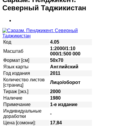
Северный Таджикистан
Код
4.05
1:2000/1:10
Масштаб
000/1:500 000
Формат [см]
50х70
Язык карты
Английский
Год издания
2011
Количество листов
Лицо/оборот
[страниц]
Тираж [экз.]
2000
Наличие
1980
Примечание
1-е издание
Индивидуальные
-
доработки
Цена [сомони]:
17,84