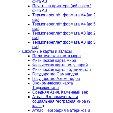
ф-та А3
Печать на принтере (ч/б лазер.)
ф-та А3
Термопереплёт формата А4 [до 2
см.]
Термопереплёт формата А4 [до 5
см.]
Термопереплёт формата А3 [до 2
см.]
Термопереплёт формата А3 [до 5
см.]
Школьные карты и атласы
Политическая карта мира
Физическая карта мира
Физическая карта полушарий
Физическая карта Таджикистан
Государство Саманидов
Государство Ахеменидов
Экономическая карта
Таджикистана
Средняя Азия. Каменный век
Атлас. Экономическая и
социальная география мира (9
класс)
Атлас. География материков и