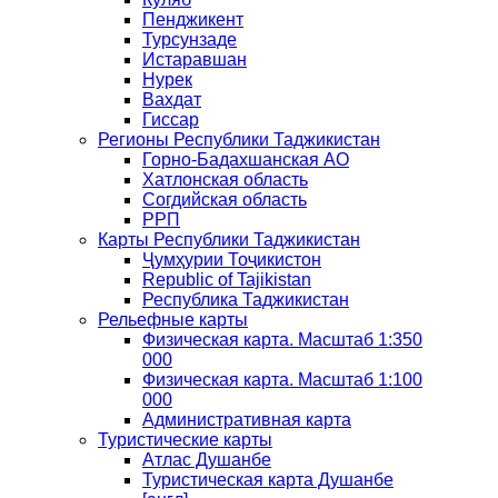
Пенджикент
Турсунзаде
Истаравшан
Нурек
Вахдат
Гиссар
Регионы Республики Таджикистан
Горно-Бадахшанская АО
Хатлонская область
Согдийская область
РРП
Карты Республики Таджикистан
Ҷумҳурии Тоҷикистон
Republic of Tajikistan
Республика Таджикистан
Рельефные карты
Физическая карта. Масштаб 1:350
000
Физическая карта. Масштаб 1:100
000
Административная карта
Туристические карты
Атлас Душанбе
Туристическая карта Душанбе