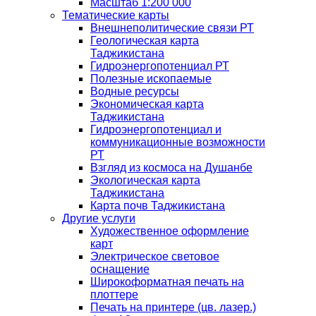
Масштаб 1:200 000
Тематические карты
Внешнеполитические связи РТ
Геологическая карта
Таджикистана
Гидроэнергопотенциал РТ
Полезные ископаемые
Водные ресурсы
Экономическая карта
Таджикистана
Гидроэнергопотенциал и
коммуникационные возможности
РТ
Взгляд из космоса на Душанбе
Экологическая карта
Таджикистана
Карта почв Таджикистана
Другие услуги
Художественное оформление
карт
Электрическое световое
оснащение
Широкоформатная печать на
плоттере
Печать на принтере (цв. лазер.)