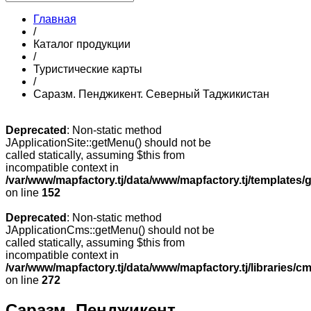
Главная
/
Каталог продукции
/
Туристические карты
/
Саразм. Пенджикент. Северный Таджикистан
Deprecated
: Non-static method
JApplicationSite::getMenu() should not be
called statically, assuming $this from
incompatible context in
/var/www/mapfactory.tj/data/www/mapfactory.tj/templates/g
on line
152
Deprecated
: Non-static method
JApplicationCms::getMenu() should not be
called statically, assuming $this from
incompatible context in
/var/www/mapfactory.tj/data/www/mapfactory.tj/libraries/cm
on line
272
Саразм. Пенджикент.