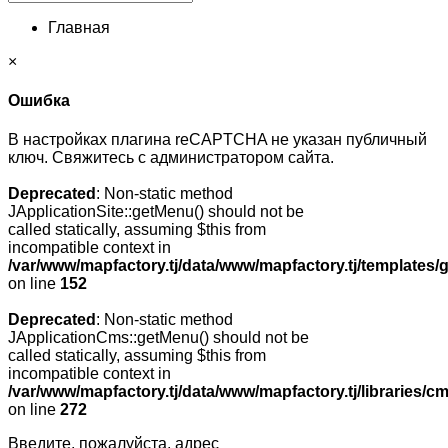
Главная
×
Ошибка
В настройках плагина reCAPTCHA не указан публичный
ключ. Свяжитесь с администратором сайта.
Deprecated
: Non-static method
JApplicationSite::getMenu() should not be
called statically, assuming $this from
incompatible context in
/var/www/mapfactory.tj/data/www/mapfactory.tj/templates/g
on line
152
Deprecated
: Non-static method
JApplicationCms::getMenu() should not be
called statically, assuming $this from
incompatible context in
/var/www/mapfactory.tj/data/www/mapfactory.tj/libraries/cm
on line
272
Введите, пожалуйста, адрес