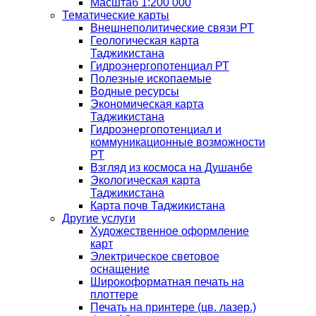
Масштаб 1:200 000
Тематические карты
Внешнеполитические связи РТ
Геологическая карта
Таджикистана
Гидроэнергопотенциал РТ
Полезные ископаемые
Водные ресурсы
Экономическая карта
Таджикистана
Гидроэнергопотенциал и
коммуникационные возможности
РТ
Взгляд из космоса на Душанбе
Экологическая карта
Таджикистана
Карта почв Таджикистана
Другие услуги
Художественное оформление
карт
Электрическое световое
оснащение
Широкоформатная печать на
плоттере
Печать на принтере (цв. лазер.)