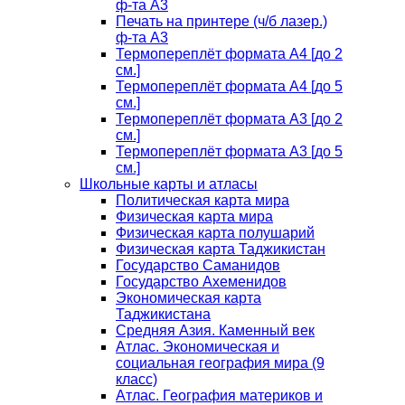
ф-та А3
Печать на принтере (ч/б лазер.)
ф-та А3
Термопереплёт формата А4 [до 2
см.]
Термопереплёт формата А4 [до 5
см.]
Термопереплёт формата А3 [до 2
см.]
Термопереплёт формата А3 [до 5
см.]
Школьные карты и атласы
Политическая карта мира
Физическая карта мира
Физическая карта полушарий
Физическая карта Таджикистан
Государство Саманидов
Государство Ахеменидов
Экономическая карта
Таджикистана
Средняя Азия. Каменный век
Атлас. Экономическая и
социальная география мира (9
класс)
Атлас. География материков и