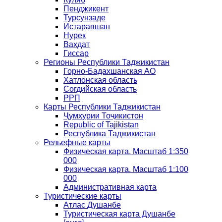
Пенджикент
Турсунзаде
Истаравшан
Нурек
Вахдат
Гиссар
Регионы Республики Таджикистан
Горно-Бадахшанская АО
Хатлонская область
Согдийская область
РРП
Карты Республики Таджикистан
Ҷумҳурии Тоҷикистон
Republic of Tajikistan
Республика Таджикистан
Рельефные карты
Физическая карта. Масштаб 1:350
000
Физическая карта. Масштаб 1:100
000
Административная карта
Туристические карты
Атлас Душанбе
Туристическая карта Душанбе