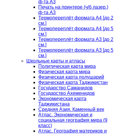
ф-та А3
Печать на принтере (ч/б лазер.)
ф-та А3
Термопереплёт формата А4 [до 2
см.]
Термопереплёт формата А4 [до 5
см.]
Термопереплёт формата А3 [до 2
см.]
Термопереплёт формата А3 [до 5
см.]
Школьные карты и атласы
Политическая карта мира
Физическая карта мира
Физическая карта полушарий
Физическая карта Таджикистан
Государство Саманидов
Государство Ахеменидов
Экономическая карта
Таджикистана
Средняя Азия. Каменный век
Атлас. Экономическая и
социальная география мира (9
класс)
Атлас. География материков и