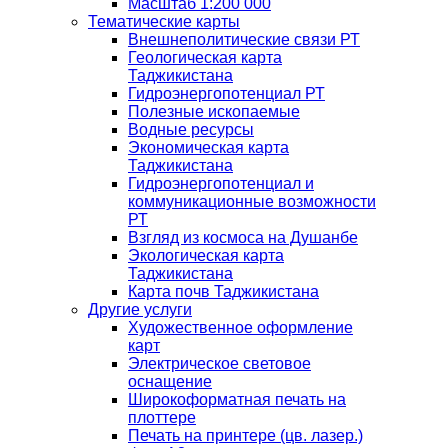
Масштаб 1:200 000
Тематические карты
Внешнеполитические связи РТ
Геологическая карта
Таджикистана
Гидроэнергопотенциал РТ
Полезные ископаемые
Водные ресурсы
Экономическая карта
Таджикистана
Гидроэнергопотенциал и
коммуникационные возможности
РТ
Взгляд из космоса на Душанбе
Экологическая карта
Таджикистана
Карта почв Таджикистана
Другие услуги
Художественное оформление
карт
Электрическое световое
оснащение
Широкоформатная печать на
плоттере
Печать на принтере (цв. лазер.)