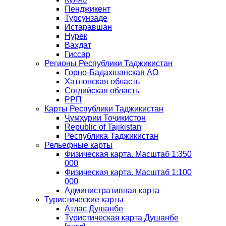
Пенджикент
Турсунзаде
Истаравшан
Нурек
Вахдат
Гиссар
Регионы Республики Таджикистан
Горно-Бадахшанская АО
Хатлонская область
Согдийская область
РРП
Карты Республики Таджикистан
Ҷумҳурии Тоҷикистон
Republic of Tajikistan
Республика Таджикистан
Рельефные карты
Физическая карта. Масштаб 1:350
000
Физическая карта. Масштаб 1:100
000
Административная карта
Туристические карты
Атлас Душанбе
Туристическая карта Душанбе