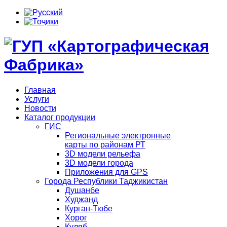
Главная
Услуги
Новости
Каталог продукции
ГИС
Региональные электронные
карты по районам РТ
3D модели рельефа
3D модели города
Приложения для GPS
Города Республики Таджикистан
Душанбе
Худжанд
Курган-Тюбе
Хорог
Куляб