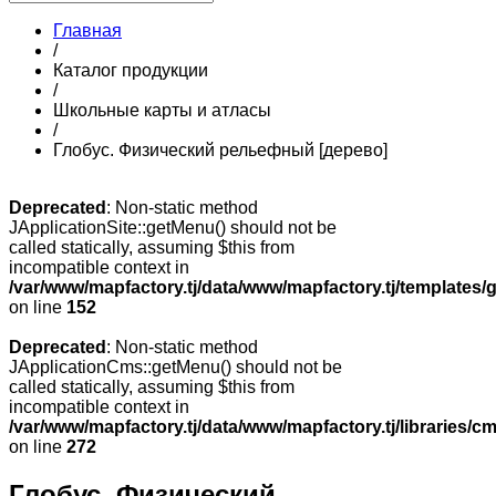
Главная
/
Каталог продукции
/
Школьные карты и атласы
/
Глобус. Физический рельефный [дерево]
Deprecated
: Non-static method
JApplicationSite::getMenu() should not be
called statically, assuming $this from
incompatible context in
/var/www/mapfactory.tj/data/www/mapfactory.tj/templates/g
on line
152
Deprecated
: Non-static method
JApplicationCms::getMenu() should not be
called statically, assuming $this from
incompatible context in
/var/www/mapfactory.tj/data/www/mapfactory.tj/libraries/cm
on line
272
Глобус. Физический