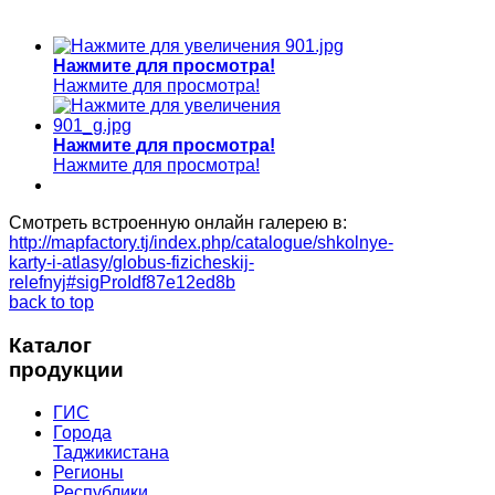
Нажмите для просмотра!
Нажмите для просмотра!
Нажмите для просмотра!
Нажмите для просмотра!
Смотреть встроенную онлайн галерею в:
http://mapfactory.tj/index.php/catalogue/shkolnye-
karty-i-atlasy/globus-fizicheskij-
relefnyj#sigProIdf87e12ed8b
back to top
Каталог
продукции
ГИС
Города
Таджикистана
Регионы
Республики