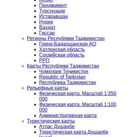
Пенджикент
Турсунзаде
Истаравшан
Нурек
Вахдат
Гиссар
Регионы Республики Таджикистан
Горно-Бадахшанская АО
Хатлонская область
Согдийская область
РРП
Карты Республики Таджикистан
Ҷумҳурии Тоҷикистон
Republic of Tajikistan
Республика Таджикистан
Рельефные карты
Физическая карта. Масштаб 1:350
000
Физическая карта. Масштаб 1:100
000
Административная карта
Туристические карты
Атлас Душанбе
Туристическая карта Душанбе