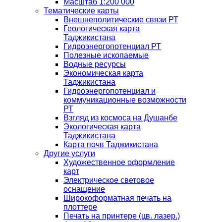
Масштаб 1:200 000
Тематические карты
Внешнеполитические связи РТ
Геологическая карта
Таджикистана
Гидроэнергопотенциал РТ
Полезные ископаемые
Водные ресурсы
Экономическая карта
Таджикистана
Гидроэнергопотенциал и
коммуникационные возможности
РТ
Взгляд из космоса на Душанбе
Экологическая карта
Таджикистана
Карта почв Таджикистана
Другие услуги
Художественное оформление
карт
Электрическое световое
оснащение
Широкоформатная печать на
плоттере
Печать на принтере (цв. лазер.)