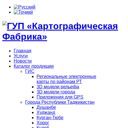
Главная
Услуги
Новости
Каталог продукции
ГИС
Региональные электронные
карты по районам РТ
3D модели рельефа
3D модели города
Приложения для GPS
Города Республики Таджикистан
Душанбе
Худжанд
Курган-Тюбе
Хорог
Куляб