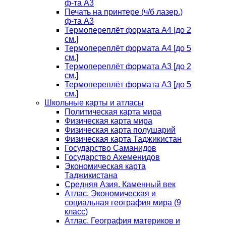
ф-та А3
Печать на принтере (ч/б лазер.)
ф-та А3
Термопереплёт формата А4 [до 2
см.]
Термопереплёт формата А4 [до 5
см.]
Термопереплёт формата А3 [до 2
см.]
Термопереплёт формата А3 [до 5
см.]
Школьные карты и атласы
Политическая карта мира
Физическая карта мира
Физическая карта полушарий
Физическая карта Таджикистан
Государство Саманидов
Государство Ахеменидов
Экономическая карта
Таджикистана
Средняя Азия. Каменный век
Атлас. Экономическая и
социальная география мира (9
класс)
Атлас. География материков и