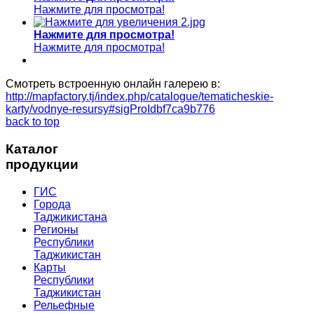
Нажмите для просмотра!
Нажмите для просмотра!
Нажмите для просмотра!
Смотреть встроенную онлайн галерею в:
http://mapfactory.tj/index.php/catalogue/tematicheskie-
karty/vodnye-resursy#sigProIdbf7ca9b776
back to top
Каталог
продукции
ГИС
Города
Таджикистана
Регионы
Республики
Таджикистан
Карты
Республики
Таджикистан
Рельефные