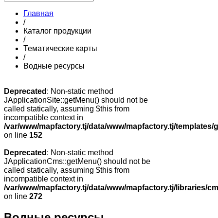
Главная
/
Каталог продукции
/
Тематические карты
/
Водные ресурсы
Deprecated
: Non-static method
JApplicationSite::getMenu() should not be
called statically, assuming $this from
incompatible context in
/var/www/mapfactory.tj/data/www/mapfactory.tj/templates/g
on line
152
Deprecated
: Non-static method
JApplicationCms::getMenu() should not be
called statically, assuming $this from
incompatible context in
/var/www/mapfactory.tj/data/www/mapfactory.tj/libraries/cm
on line
272
Водные ресурсы