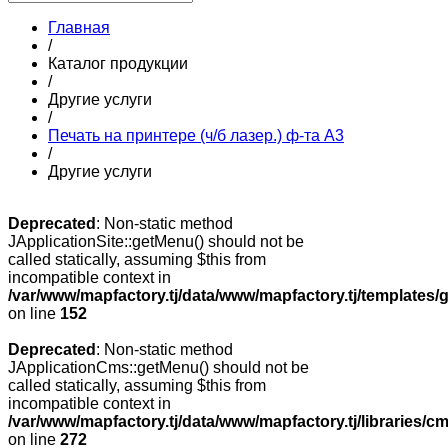
Главная
/
Каталог продукции
/
Другие услуги
/
Печать на принтере (ч/б лазер.) ф-та А3
/
Другие услуги
Deprecated
: Non-static method
JApplicationSite::getMenu() should not be
called statically, assuming $this from
incompatible context in
/var/www/mapfactory.tj/data/www/mapfactory.tj/templates/g
on line
152
Deprecated
: Non-static method
JApplicationCms::getMenu() should not be
called statically, assuming $this from
incompatible context in
/var/www/mapfactory.tj/data/www/mapfactory.tj/libraries/cm
on line
272