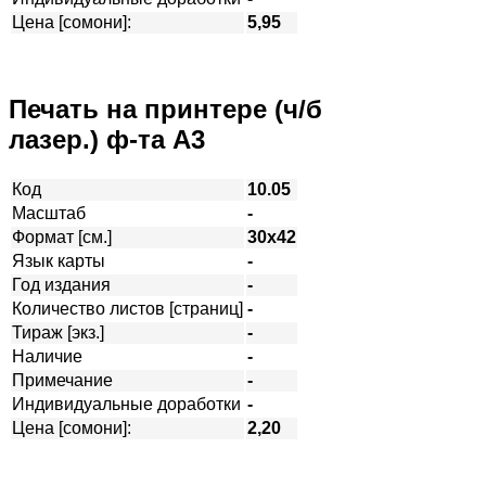
Цена [сомони]:
5,95
Печать на принтере (ч/б
лазер.) ф-та А3
Код
10.05
Масштаб
-
Формат [см.]
30х42
Язык карты
-
Год издания
-
Количество листов [страниц]
-
Тираж [экз.]
-
Наличие
-
Примечание
-
Индивидуальные доработки
-
Цена [сомони]:
2,20