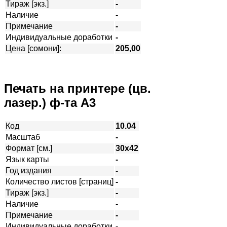
Тираж [экз.]
-
Наличие
-
Примечание
-
Индивидуальные доработки
-
Цена [сомони]:
205,00
Печать на принтере (цв.
лазер.) ф-та А3
Код
10.04
Масштаб
-
Формат [см.]
30х42
Язык карты
-
Год издания
-
Количество листов [страниц]
-
Тираж [экз.]
-
Наличие
-
Примечание
-
Индивидуальные доработки
-