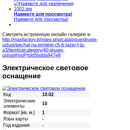
Нажмите для просмотра!
Нажмите для просмотра!
Смотреть встроенную онлайн галерею в:
http://mapfactory.tj/index.php/catalogue/drugie-
uslugi/pechat-na-printere-ch-b-lazer-f-ta-
a3/itemlist/category/40-drugie-
uslugi#sigProId5bdda947e8
Электрическое световое
оснащение
Код
10.02
Электрические
10
элементы
Формат [кв. м.]
1
Язык карты
-
Год издания
-