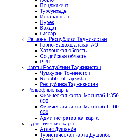
Пенджикент
Турсунзаде
Истаравшан
Нурек
Вахдат
Гиссар
Регионы Республики Таджикистан
Горно-Бадахшанская АО
Хатлонская область
Согдийская область
РРП
Карты Республики Таджикистан
Ҷумҳурии Тоҷикистон
Republic of Tajikistan
Республика Таджикистан
Рельефные карты
Физическая карта. Масштаб 1:350
000
Физическая карта. Масштаб 1:100
000
Административная карта
Туристические карты
Атлас Душанбе
Туристическая карта Душанбе