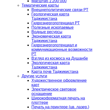
Масштаб 1:200 000
Тематические карты
Внешнеполитические связи РТ
Геологическая карта
Таджикистана
Гидроэнергопотенциал РТ
Полезные ископаемые
Водные ресурсы
Экономическая карта
Таджикистана
Гидроэнергопотенциал и
коммуникационные возможности
РТ
Взгляд из космоса на Душанбе
Экологическая карта
Таджикистана
Карта почв Таджикистана
Другие услуги
Художественное оформление
карт
Электрическое световое
оснащение
Широкоформатная печать на
плоттере
Печать на принтере (цв. лазер.)