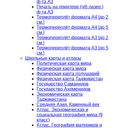
ф-та А3
Печать на принтере (ч/б лазер.)
ф-та А3
Термопереплёт формата А4 [до 2
см.]
Термопереплёт формата А4 [до 5
см.]
Термопереплёт формата А3 [до 2
см.]
Термопереплёт формата А3 [до 5
см.]
Школьные карты и атласы
Политическая карта мира
Физическая карта мира
Физическая карта полушарий
Физическая карта Таджикистан
Государство Саманидов
Государство Ахеменидов
Экономическая карта
Таджикистана
Средняя Азия. Каменный век
Атлас. Экономическая и
социальная география мира (9
класс)
Атлас. География материков и