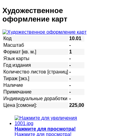
Художественное
оформление карт
Код
10.01
Масштаб
-
Формат [кв. м.]
1
Язык карты
-
Год издания
-
Количество листов [страниц]
-
Тираж [экз.]
-
Наличие
-
Примечание
-
Индивидуальные доработки
-
Цена [сомони]:
225,00
Нажмите для просмотра!
Нажмите для просмотра!