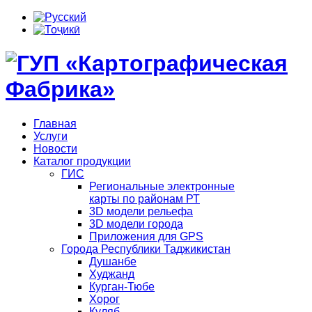
Главная
Услуги
Новости
Каталог продукции
ГИС
Региональные электронные
карты по районам РТ
3D модели рельефа
3D модели города
Приложения для GPS
Города Республики Таджикистан
Душанбе
Худжанд
Курган-Тюбе
Хорог
Куляб