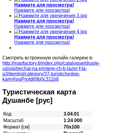
Нажмите для просмотра!
Нажмите для просмотра!
Нажмите для просмотра!
Нажмите для просмотра!
Нажмите для просмотра!
Нажмите для просмотра!
Смотреть встроенную онлайн галерею в:
http://mapfactory.tj/index.php/catalogue/drugie-
uslugi/pechat-na-printere-ch-b-lazer-f-ta-
a3/itemlist/category/37-turisticheskie-
karty#sigProId69b0c311b8
Туристическая карта
Душанбе [рус]
Код
3.04.01
Масштаб
1:24 000
Формат [см]
70х100