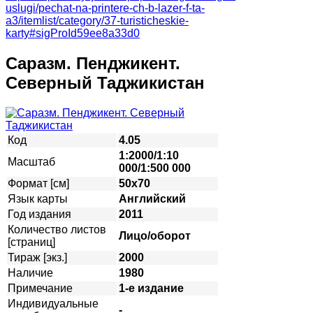
uslugi/pechat-na-printere-ch-b-lazer-f-ta-
a3/itemlist/category/37-turisticheskie-
karty#sigProId59ee8a33d0
Саразм. Пенджикент.
Северный Таджикистан
Код
4.05
1:2000/1:10
Масштаб
000/1:500 000
Формат [см]
50х70
Язык карты
Английский
Год издания
2011
Количество листов
Лицо/оборот
[страниц]
Тираж [экз.]
2000
Наличие
1980
Примечание
1-е издание
Индивидуальные
-