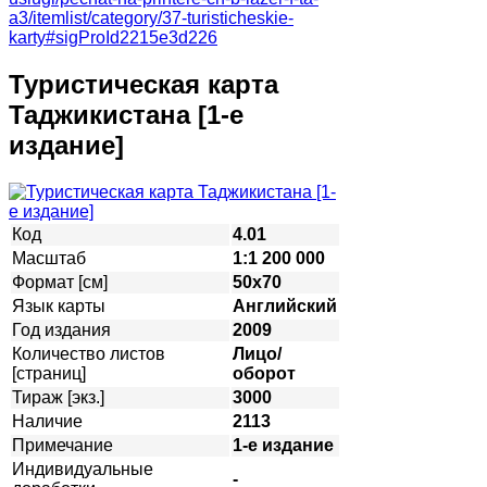
a3/itemlist/category/37-turisticheskie-
karty#sigProId2215e3d226
Туристическая карта
Таджикистана [1-е
издание]
Код
4.01
Масштаб
1:1 200 000
Формат [см]
50х70
Язык карты
Английский
Год издания
2009
Количество листов
Лицо/
[страниц]
оборот
Тираж [экз.]
3000
Наличие
2113
Примечание
1-е издание
Индивидуальные
-