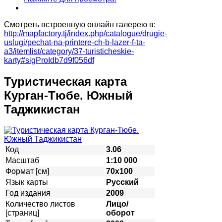
Смотреть встроенную онлайн галерею в:
http://mapfactory.tj/index.php/catalogue/drugie-
uslugi/pechat-na-printere-ch-b-lazer-f-ta-
a3/itemlist/category/37-turisticheskie-
karty#sigProIdb7d9f056df
Туристическая карта
Курган-Тюбе. Южный
Таджикистан
Код
3.06
Масштаб
1:10 000
Формат [см]
70х100
Язык карты
Русский
Год издания
2009
Количество листов
Лицо/
[страниц]
оборот