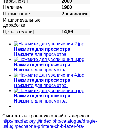
Тираж [экз.]
2000
Наличие
1900
Примечание
2-е издание
Индивидуальные
-
доработки
Цена [сомони]:
14,98
Нажмите для просмотра!
Нажмите для просмотра!
Нажмите для просмотра!
Нажмите для просмотра!
Нажмите для просмотра!
Нажмите для просмотра!
Нажмите для просмотра!
Нажмите для просмотра!
Смотреть встроенную онлайн галерею в:
http://mapfactory.tj/index.php/catalogue/drugie-
uslugi/pechat-na-printere-ch-b-lazer-f-ta-