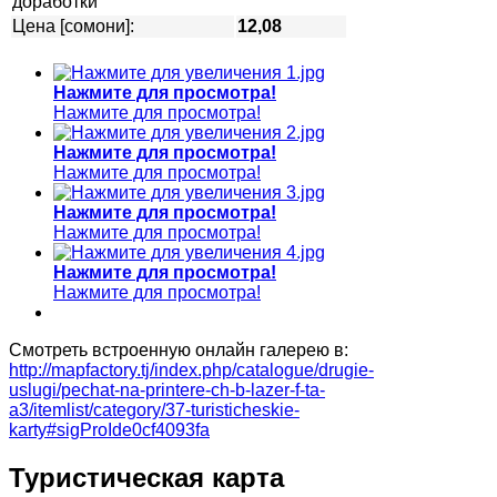
доработки
Цена [сомони]:
12,08
Нажмите для просмотра!
Нажмите для просмотра!
Нажмите для просмотра!
Нажмите для просмотра!
Нажмите для просмотра!
Нажмите для просмотра!
Нажмите для просмотра!
Нажмите для просмотра!
Смотреть встроенную онлайн галерею в:
http://mapfactory.tj/index.php/catalogue/drugie-
uslugi/pechat-na-printere-ch-b-lazer-f-ta-
a3/itemlist/category/37-turisticheskie-
karty#sigProIde0cf4093fa
Туристическая карта