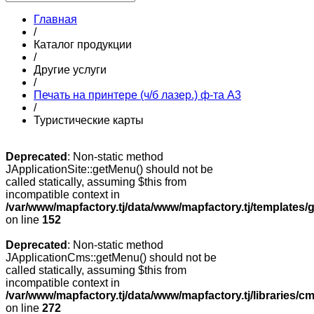
Главная
/
Каталог продукции
/
Другие услуги
/
Печать на принтере (ч/б лазер.) ф-та А3
/
Туристические карты
Deprecated
: Non-static method
JApplicationSite::getMenu() should not be
called statically, assuming $this from
incompatible context in
/var/www/mapfactory.tj/data/www/mapfactory.tj/templates/g
on line
152
Deprecated
: Non-static method
JApplicationCms::getMenu() should not be
called statically, assuming $this from
incompatible context in
/var/www/mapfactory.tj/data/www/mapfactory.tj/libraries/cm
on line
272