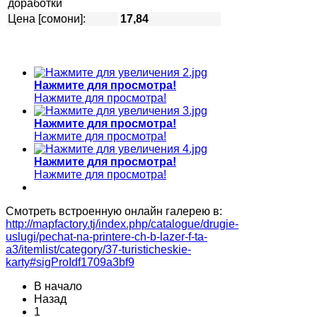
доработки
Цена [сомони]:
17,84
Нажмите для просмотра!
Нажмите для просмотра!
Нажмите для просмотра!
Нажмите для просмотра!
Нажмите для просмотра!
Нажмите для просмотра!
Смотреть встроенную онлайн галерею в:
http://mapfactory.tj/index.php/catalogue/drugie-
uslugi/pechat-na-printere-ch-b-lazer-f-ta-
a3/itemlist/category/37-turisticheskie-
karty#sigProIdf1709a3bf9
В начало
Назад
1