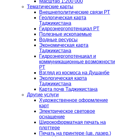
Масштаб 1:200 000
Тематические карты
Внешнеполитические связи РТ
Геологическая карта
Таджикистана
Гидроэнергопотенциал РТ
Полезные ископаемые
Водные ресурсы
Экономическая карта
Таджикистана
Гидроэнергопотенциал и
коммуникационные возможности
РТ
Взгляд из космоса на Душанбе
Экологическая карта
Таджикистана
Карта почв Таджикистана
Другие услуги
Художественное оформление
карт
Электрическое световое
оснащение
Широкоформатная печать на
плоттере
Печать на принтере (цв. лазер.)