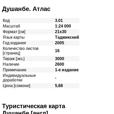
Душанбе. Атлас
Код
3.01
Масштаб
1:24 000
Формат [см]
21х30
Язык карты
Таджикский
Год издания
2005
Количество листов
16
[страниц]
Тираж [экз.]
3000
Наличие
2600
Примечание
1-е издание
Индивидуальные
-
доработки
Цена [сомони]:
5,68
Туристическая карта
Душанбе [англ]