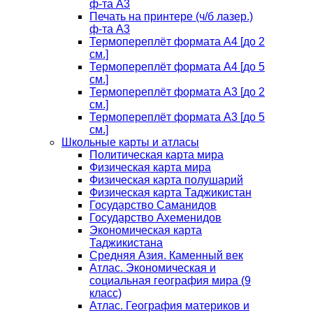
ф-та А3
Печать на принтере (ч/б лазер.)
ф-та А3
Термопереплёт формата А4 [до 2
см.]
Термопереплёт формата А4 [до 5
см.]
Термопереплёт формата А3 [до 2
см.]
Термопереплёт формата А3 [до 5
см.]
Школьные карты и атласы
Политическая карта мира
Физическая карта мира
Физическая карта полушарий
Физическая карта Таджикистан
Государство Саманидов
Государство Ахеменидов
Экономическая карта
Таджикистана
Средняя Азия. Каменный век
Атлас. Экономическая и
социальная география мира (9
класс)
Атлас. География материков и