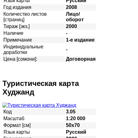
Язык карты
Русский
Год издания
2008
Количество листов
Лицо/
[страниц]
оборот
Тираж [экз.]
2000
Наличие
-
Примечание
1-е издание
Индивидуальные
-
доработки
Цена [сомони]:
Договорная
Туристическая карта
Худжанд
Код
3.05
Масштаб
1:20 000
Формат [см]
50х70
Язык карты
Русский