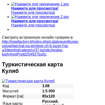
Нажмите для просмотра!
Нажмите для просмотра!
Нажмите для просмотра!
Нажмите для просмотра!
Смотреть встроенную онлайн галерею в:
http://mapfactory.tj/index.php/catalogue/drugie-
uslugi/pechat-na-printere-ch-b-lazer-f-ta-
a3/itemlist/category/37-turisticheskie-
karty#sigProId254927ba5c
Туркистическая карта
Куляб
Код
3.08
Масштаб
1:5 000
Формат [см]
85х120
Русский,
Язык карты