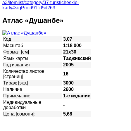
a3/itemlist/category/37-turisticheskie-
karty#sigProId91fcf5d263
Атлас «Душанбе»
Код
3.07
Масштаб
1:18 000
Формат [см]
21х30
Язык карты
Таджикский
Год издания
2005
Количество листов
16
[страниц]
Тираж [экз.]
3000
Наличие
2600
Примечание
1-е издание
Индивидуальные
-
доработки
Цена [сомони]:
5,68