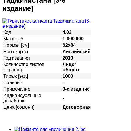
Таджикистана [3-е
издание]
Код
4.03
Масштаб
1:800 000
Формат [см]
62х84
Язык карты
Английский
Год издания
2010
Количество листов
Лицо/
[страниц]
оборот
Тираж [экз.]
1000
Наличие
-
Примечание
3-е издание
Индивидуальные
-
доработки
Цена [сомони]:
Договорная