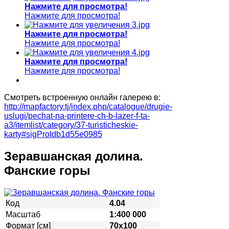
Нажмите для просмотра!
Нажмите для просмотра!
Нажмите для просмотра!
Нажмите для просмотра!
Нажмите для просмотра!
Нажмите для просмотра!
Смотреть встроенную онлайн галерею в:
http://mapfactory.tj/index.php/catalogue/drugie-
uslugi/pechat-na-printere-ch-b-lazer-f-ta-
a3/itemlist/category/37-turisticheskie-
karty#sigProIdb1d55e0985
Зеравшанская долина.
Фанские горы
Код
4.04
Масштаб
1:400 000
Формат [см]
70х100