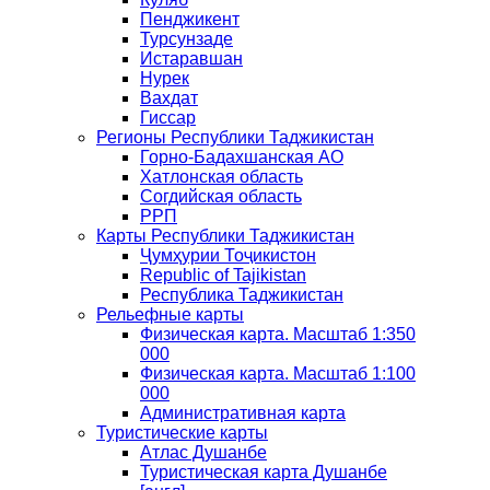
Пенджикент
Турсунзаде
Истаравшан
Нурек
Вахдат
Гиссар
Регионы Республики Таджикистан
Горно-Бадахшанская АО
Хатлонская область
Согдийская область
РРП
Карты Республики Таджикистан
Ҷумҳурии Тоҷикистон
Republic of Tajikistan
Республика Таджикистан
Рельефные карты
Физическая карта. Масштаб 1:350
000
Физическая карта. Масштаб 1:100
000
Административная карта
Туристические карты
Атлас Душанбе
Туристическая карта Душанбе