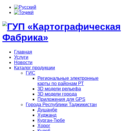
Главная
Услуги
Новости
Каталог продукции
ГИС
Региональные электронные
карты по районам РТ
3D модели рельефа
3D модели города
Приложения для GPS
Города Республики Таджикистан
Душанбе
Худжанд
Курган-Тюбе
Хорог
Куляб