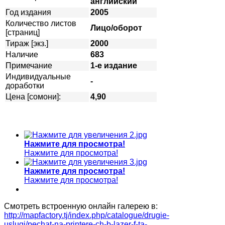
английский
Год издания
2005
Количество листов
Лицо/оборот
[страниц]
Тираж [экз.]
2000
Наличие
683
Примечание
1-е издание
Индивидуальные
-
доработки
Цена [сомони]:
4,90
Нажмите для просмотра!
Нажмите для просмотра!
Нажмите для просмотра!
Нажмите для просмотра!
Смотреть встроенную онлайн галерею в:
http://mapfactory.tj/index.php/catalogue/drugie-
uslugi/pechat-na-printere-ch-b-lazer-f-ta-