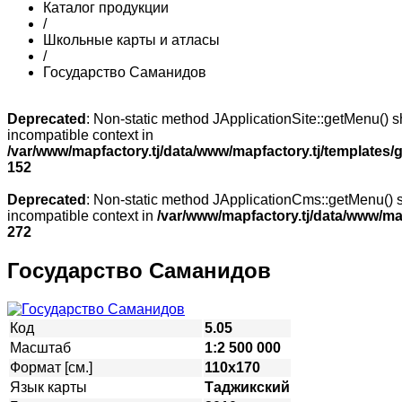
Каталог продукции
/
Школьные карты и атласы
/
Государство Саманидов
Deprecated
: Non-static method JApplicationSite::getMenu() sh
incompatible context in
/var/www/mapfactory.tj/data/www/mapfactory.tj/templates/g
152
Deprecated
: Non-static method JApplicationCms::getMenu() sh
incompatible context in
/var/www/mapfactory.tj/data/www/mapf
272
Государство Саманидов
Код
5.05
Масштаб
1:2 500 000
Формат [см.]
110х170
Язык карты
Таджикский