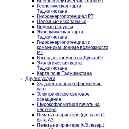
Внешнеполитические связи РТ
Геологическая карта
Таджикистана
Гидроэнергопотенциал РТ
Полезные ископаемые
Водные ресурсы
Экономическая карта
Таджикистана
Гидроэнергопотенциал и
коммуникационные возможности
РТ
Взгляд из космоса на Душанбе
Экологическая карта
Таджикистана
Карта почв Таджикистана
Другие услуги
Художественное оформление
карт
Электрическое световое
оснащение
Широкоформатная печать на
плоттере
Печать на принтере (цв. лазер.)
ф-та А3
Печать на принтере (ч/б лазер.)