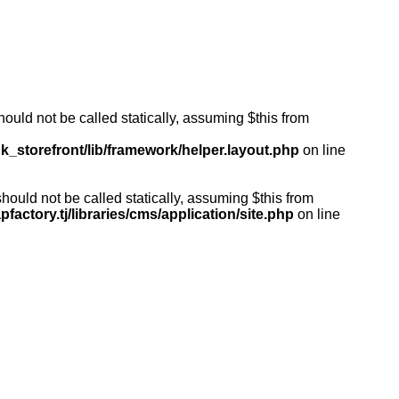
ould not be called statically, assuming $this from
k_storefront/lib/framework/helper.layout.php
on line
ould not be called statically, assuming $this from
actory.tj/libraries/cms/application/site.php
on line