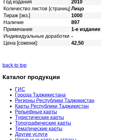
Год издания
2010
Количество листов [страниц]
Лицо
Тираж [экз.]
1000
Наличие
897
Примечание
1-е издание
Индивидуальные доработки
-
Цена [сомони]:
42,50
back to top
Каталог продукции
ГИС
Города Таджикистана
Регионы Республики Таджикистан
Карты Республики Таджикистан
Рельефные карты
Туристические карты
Топографические карты
Тематические карты
Другие услуги
Школьные карты и атласы