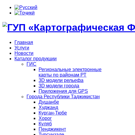
Главная
Услуги
Новости
Каталог продукции
ГИС
Региональные электронные
карты по районам РТ
3D модели рельефа
3D модели города
Приложения для GPS
Города Республики Таджикистан
Душанбе
Худжанд
Курган-Тюбе
Хорог
Куляб
Пенджикент
Турсунзаде