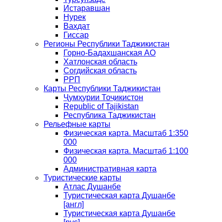
Истаравшан
Нурек
Вахдат
Гиссар
Регионы Республики Таджикистан
Горно-Бадахшанская АО
Хатлонская область
Согдийская область
РРП
Карты Республики Таджикистан
Ҷумҳурии Тоҷикистон
Republic of Tajikistan
Республика Таджикистан
Рельефные карты
Физическая карта. Масштаб 1:350
000
Физическая карта. Масштаб 1:100
000
Административная карта
Туристические карты
Атлас Душанбе
Туристическая карта Душанбе
[англ]
Туристическая карта Душанбе