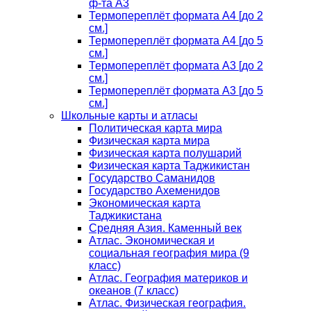
ф-та А3
Термопереплёт формата А4 [до 2
см.]
Термопереплёт формата А4 [до 5
см.]
Термопереплёт формата А3 [до 2
см.]
Термопереплёт формата А3 [до 5
см.]
Школьные карты и атласы
Политическая карта мира
Физическая карта мира
Физическая карта полушарий
Физическая карта Таджикистан
Государство Саманидов
Государство Ахеменидов
Экономическая карта
Таджикистана
Средняя Азия. Каменный век
Атлас. Экономическая и
социальная география мира (9
класс)
Атлас. География материков и
океанов (7 класс)
Атлас. Физическая география.