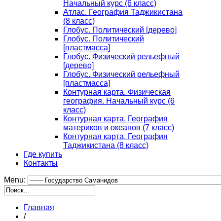
Начальный курс (6 класс)
Атлас. География Таджикистана
(8 класс)
Глобус. Политический [дерево]
Глобус. Политический
[пластмасса]
Глобус. Физический рельефный
[дерево]
Глобус. Физический рельефный
[пластмасса]
Контурная карта. Физическая
география. Начальный курс (6
класс)
Контурная карта. География
материков и океанов (7 класс)
Контурная карта. География
Таджикистана (8 класс)
Где купить
Контакты
Menu:
Главная
/