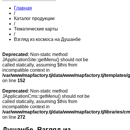
Главная
/
Каталог продукции
/
Тематические карты
/
Взгляд из космоса на Душанбе
Deprecated
: Non-static method
JApplicationSite::getMenu() should not be
called statically, assuming $this from
incompatible context in
/var/www/mapfactory.tj/data/www/mapfactory.tj/templates/g
on line
152
Deprecated
: Non-static method
JApplicationCms::getMenu() should not be
called statically, assuming $this from
incompatible context in
/var/www/mapfactory.tj/data/www/mapfactory.tj/libraries/cm
on line
272
Душанбе. Взгляд из