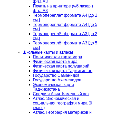
ф-та А3
Печать на принтере (ч/б лазер.)
ф-та А3
Термопереплёт формата А4 [до 2
см.]
Термопереплёт формата А4 [до 5
см.]
Термопереплёт формата А3 [до 2
см.]
Термопереплёт формата А3 [до 5
см.]
Школьные карты и атласы
Политическая карта мира
Физическая карта мира
Физическая карта полушарий
Физическая карта Таджикистан
Государство Саманидов
Государство Ахеменидов
Экономическая карта
Таджикистана
Средняя Азия. Каменный век
Атлас. Экономическая и
социальная география мира (9
класс)
Атлас. География материков и