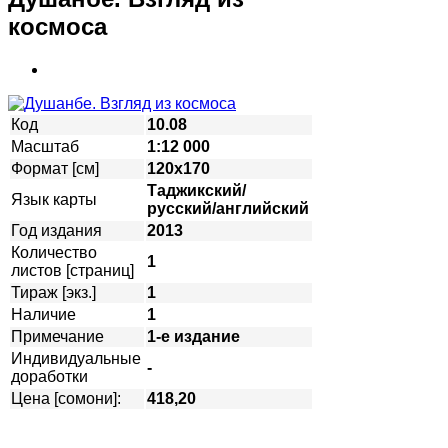
космоса
Код
10.08
Масштаб
1:12 000
Формат [см]
120х170
Таджикский/
Язык карты
русский/английский
Год издания
2013
Количество
1
листов [страниц]
Тираж [экз.]
1
Наличие
1
Примечание
1-е издание
Индивидуальные
-
доработки
Цена [сомони]:
418,20