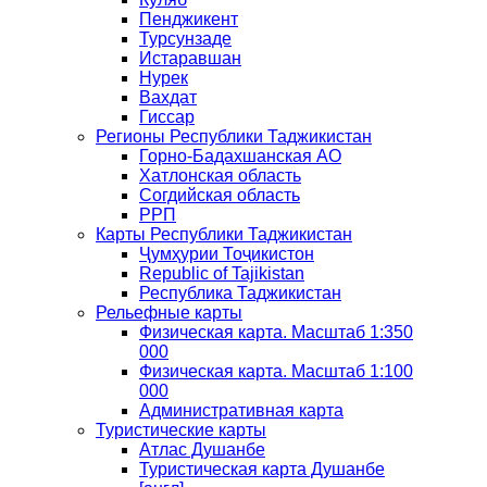
Пенджикент
Турсунзаде
Истаравшан
Нурек
Вахдат
Гиссар
Регионы Республики Таджикистан
Горно-Бадахшанская АО
Хатлонская область
Согдийская область
РРП
Карты Республики Таджикистан
Ҷумҳурии Тоҷикистон
Republic of Tajikistan
Республика Таджикистан
Рельефные карты
Физическая карта. Масштаб 1:350
000
Физическая карта. Масштаб 1:100
000
Административная карта
Туристические карты
Атлас Душанбе
Туристическая карта Душанбе