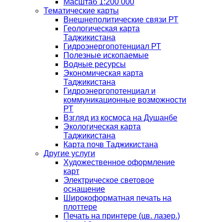
Масштаб 1:200 000
Тематические карты
Внешнеполитические связи РТ
Геологическая карта
Таджикистана
Гидроэнергопотенциал РТ
Полезные ископаемые
Водные ресурсы
Экономическая карта
Таджикистана
Гидроэнергопотенциал и
коммуникационные возможности
РТ
Взгляд из космоса на Душанбе
Экологическая карта
Таджикистана
Карта почв Таджикистана
Другие услуги
Художественное оформление
карт
Электрическое световое
оснащение
Широкоформатная печать на
плоттере
Печать на принтере (цв. лазер.)