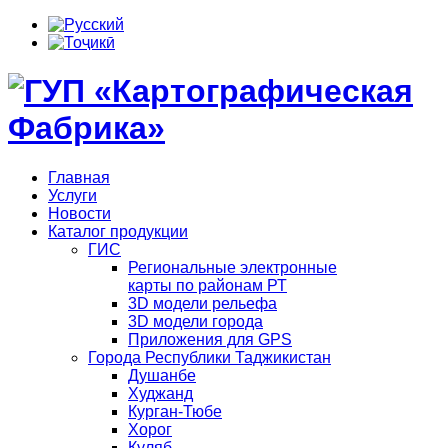
Главная
Услуги
Новости
Каталог продукции
ГИС
Региональные электронные
карты по районам РТ
3D модели рельефа
3D модели города
Приложения для GPS
Города Республики Таджикистан
Душанбе
Худжанд
Курган-Тюбе
Хорог
Куляб