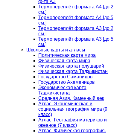
ф-та А3
Термопереплёт формата А4 [до 2
см.]
Термопереплёт формата А4 [до 5
см.]
Термопереплёт формата А3 [до 2
см.]
Термопереплёт формата А3 [до 5
см.]
Школьные карты и атласы
Политическая карта мира
Физическая карта мира
Физическая карта полушарий
Физическая карта Таджикистан
Государство Саманидов
Государство Ахеменидов
Экономическая карта
Таджикистана
Средняя Азия. Каменный век
Атлас. Экономическая и
социальная география мира (9
класс)
Атлас. География материков и
океанов (7 класс)
Атлас. Физическая география.