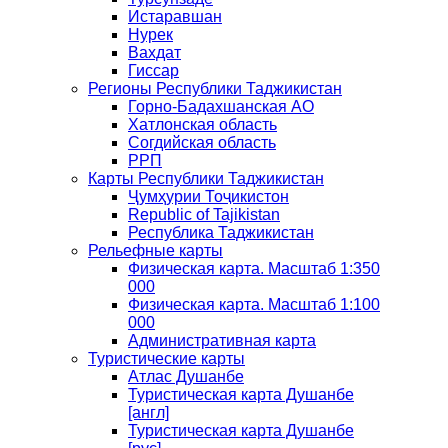
Истаравшан
Нурек
Вахдат
Гиссар
Регионы Республики Таджикистан
Горно-Бадахшанская АО
Хатлонская область
Согдийская область
РРП
Карты Республики Таджикистан
Ҷумҳурии Тоҷикистон
Republic of Tajikistan
Республика Таджикистан
Рельефные карты
Физическая карта. Масштаб 1:350
000
Физическая карта. Масштаб 1:100
000
Административная карта
Туристические карты
Атлас Душанбе
Туристическая карта Душанбе
[англ]
Туристическая карта Душанбе