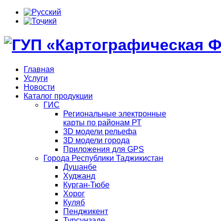
Главная
Услуги
Новости
Каталог продукции
ГИС
Региональные электронные
карты по районам РТ
3D модели рельефа
3D модели города
Приложения для GPS
Города Республики Таджикистан
Душанбе
Худжанд
Курган-Тюбе
Хорог
Куляб
Пенджикент
Турсунзаде