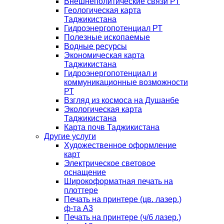
Внешнеполитические связи РТ
Геологическая карта
Таджикистана
Гидроэнергопотенциал РТ
Полезные ископаемые
Водные ресурсы
Экономическая карта
Таджикистана
Гидроэнергопотенциал и
коммуникационные возможности
РТ
Взгляд из космоса на Душанбе
Экологическая карта
Таджикистана
Карта почв Таджикистана
Другие услуги
Художественное оформление
карт
Электрическое световое
оснащение
Широкоформатная печать на
плоттере
Печать на принтере (цв. лазер.)
ф-та А3
Печать на принтере (ч/б лазер.)