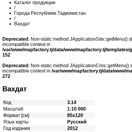
Каталог продукции
/
Города Республики Таджикистан
/
Вахдат
Deprecated
: Non-static method JApplicationSite::getMenu() sh
incompatible context in
/var/www/mapfactory.tj/data/www/mapfactory.tj/templates/g
152
Deprecated
: Non-static method JApplicationCms::getMenu() sh
incompatible context in
/var/www/mapfactory.tj/data/www/mapf
272
Вахдат
Код
3.14
Масштаб
1:10 000
Формат [см]
85х120
Язык карты
Русский
Год издания
2012