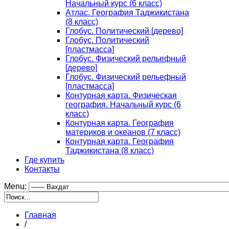
Начальный курс (6 класс)
Атлас. География Таджикистана
(8 класс)
Глобус. Политический [дерево]
Глобус. Политический
[пластмасса]
Глобус. Физический рельефный
[дерево]
Глобус. Физический рельефный
[пластмасса]
Контурная карта. Физическая
география. Начальный курс (6
класс)
Контурная карта. География
материков и океанов (7 класс)
Контурная карта. География
Таджикистана (8 класс)
Где купить
Контакты
Menu:
Главная
/