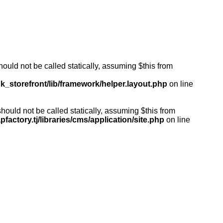
ould not be called statically, assuming $this from
k_storefront/lib/framework/helper.layout.php
on line
ould not be called statically, assuming $this from
actory.tj/libraries/cms/application/site.php
on line