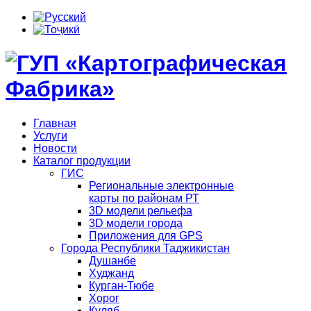
Главная
Услуги
Новости
Каталог продукции
ГИС
Региональные электронные
карты по районам РТ
3D модели рельефа
3D модели города
Приложения для GPS
Города Республики Таджикистан
Душанбе
Худжанд
Курган-Тюбе
Хорог
Куляб