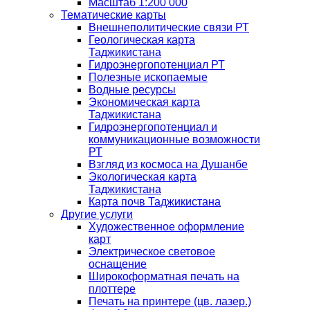
Масштаб 1:200 000
Тематические карты
Внешнеполитические связи РТ
Геологическая карта
Таджикистана
Гидроэнергопотенциал РТ
Полезные ископаемые
Водные ресурсы
Экономическая карта
Таджикистана
Гидроэнергопотенциал и
коммуникационные возможности
РТ
Взгляд из космоса на Душанбе
Экологическая карта
Таджикистана
Карта почв Таджикистана
Другие услуги
Художественное оформление
карт
Электрическое световое
оснащение
Широкоформатная печать на
плоттере
Печать на принтере (цв. лазер.)