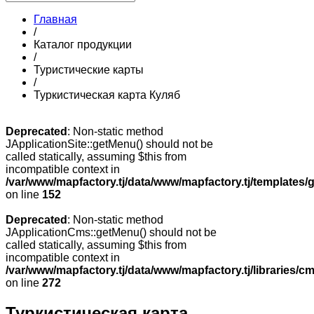
Главная
/
Каталог продукции
/
Туристические карты
/
Туркистическая карта Куляб
Deprecated
: Non-static method
JApplicationSite::getMenu() should not be
called statically, assuming $this from
incompatible context in
/var/www/mapfactory.tj/data/www/mapfactory.tj/templates/g
on line
152
Deprecated
: Non-static method
JApplicationCms::getMenu() should not be
called statically, assuming $this from
incompatible context in
/var/www/mapfactory.tj/data/www/mapfactory.tj/libraries/cm
on line
272
Туркистическая карта