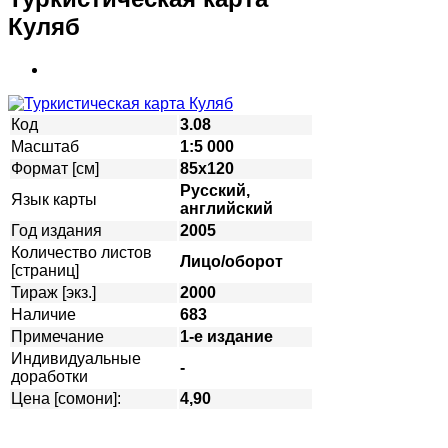
Куляб
Код
3.08
Масштаб
1:5 000
Формат [см]
85х120
Русский,
Язык карты
английский
Год издания
2005
Количество листов
Лицо/оборот
[страниц]
Тираж [экз.]
2000
Наличие
683
Примечание
1-е издание
Индивидуальные
-
доработки
Цена [сомони]:
4,90