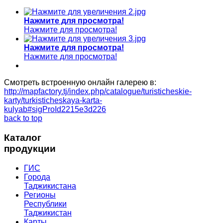
Нажмите для просмотра!
Нажмите для просмотра!
Нажмите для просмотра!
Нажмите для просмотра!
Смотреть встроенную онлайн галерею в:
http://mapfactory.tj/index.php/catalogue/turisticheskie-
karty/turkisticheskaya-karta-
kulyab#sigProId2215e3d226
back to top
Каталог
продукции
ГИС
Города
Таджикистана
Регионы
Республики
Таджикистан
Карты