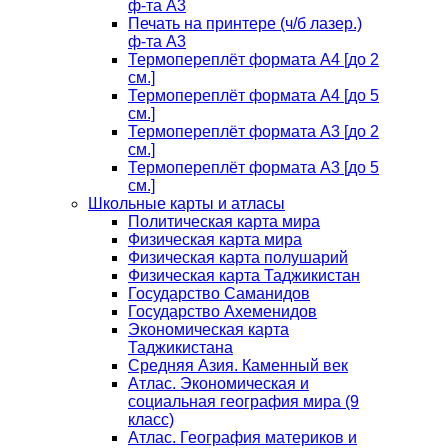
ф-та А3
Печать на принтере (ч/б лазер.)
ф-та А3
Термопереплёт формата А4 [до 2
см.]
Термопереплёт формата А4 [до 5
см.]
Термопереплёт формата А3 [до 2
см.]
Термопереплёт формата А3 [до 5
см.]
Школьные карты и атласы
Политическая карта мира
Физическая карта мира
Физическая карта полушарий
Физическая карта Таджикистан
Государство Саманидов
Государство Ахеменидов
Экономическая карта
Таджикистана
Средняя Азия. Каменный век
Атлас. Экономическая и
социальная география мира (9
класс)
Атлас. География материков и