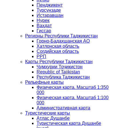
Пенджикент
Турсунзаде
Истаравшан
Нурек
Вахдат
Гиссар
Регионы Республики Таджикистан
Горно-Бадахшанская АО
Хатлонская область
Согдийская область
РРП
Карты Республики Таджикистан
Ҷумҳурии Тоҷикистон
Republic of Tajikistan
Республика Таджикистан
Рельефные карты
Физическая карта. Масштаб 1:350
000
Физическая карта. Масштаб 1:100
000
Административная карта
Туристические карты
Атлас Душанбе
Туристическая карта Душанбе