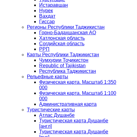
Истаравшан
Нурек
Вахдат
Гиссар
Регионы Республики Таджикистан
Горно-Бадахшанская АО
Хатлонская область
Согдийская область
РРП
Карты Республики Таджикистан
Ҷумҳурии Тоҷикистон
Republic of Tajikistan
Республика Таджикистан
Рельефные карты
Физическая карта. Масштаб 1:350
000
Физическая карта. Масштаб 1:100
000
Административная карта
Туристические карты
Атлас Душанбе
Туристическая карта Душанбе
[англ]
Туристическая карта Душанбе