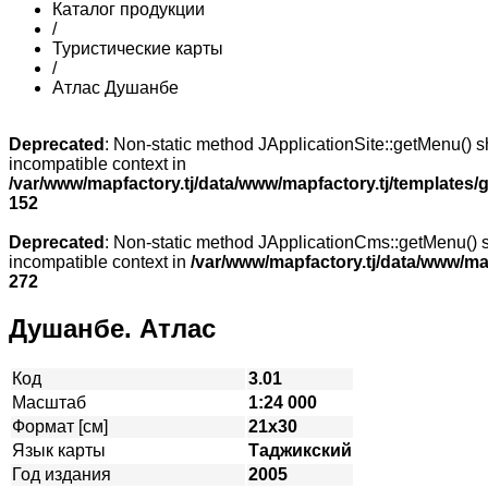
Каталог продукции
/
Туристические карты
/
Атлас Душанбе
Deprecated
: Non-static method JApplicationSite::getMenu() sh
incompatible context in
/var/www/mapfactory.tj/data/www/mapfactory.tj/templates/g
152
Deprecated
: Non-static method JApplicationCms::getMenu() sh
incompatible context in
/var/www/mapfactory.tj/data/www/mapf
272
Душанбе. Атлас
Код
3.01
Масштаб
1:24 000
Формат [см]
21х30
Язык карты
Таджикский
Год издания
2005