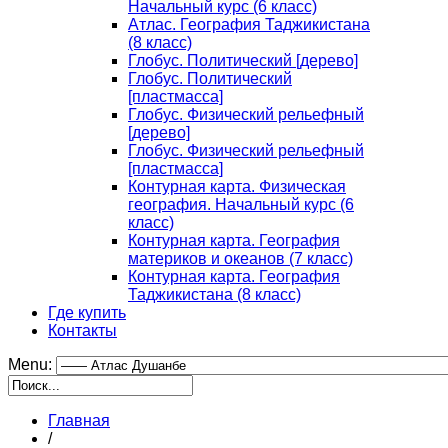
Начальный курс (6 класс)
Атлас. География Таджикистана
(8 класс)
Глобус. Политический [дерево]
Глобус. Политический
[пластмасса]
Глобус. Физический рельефный
[дерево]
Глобус. Физический рельефный
[пластмасса]
Контурная карта. Физическая
география. Начальный курс (6
класс)
Контурная карта. География
материков и океанов (7 класс)
Контурная карта. География
Таджикистана (8 класс)
Где купить
Контакты
Menu:
Главная
/