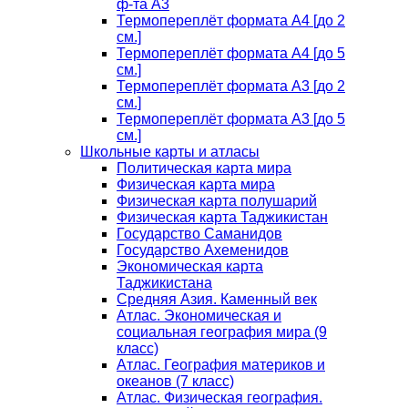
ф-та А3
Термопереплёт формата А4 [до 2
см.]
Термопереплёт формата А4 [до 5
см.]
Термопереплёт формата А3 [до 2
см.]
Термопереплёт формата А3 [до 5
см.]
Школьные карты и атласы
Политическая карта мира
Физическая карта мира
Физическая карта полушарий
Физическая карта Таджикистан
Государство Саманидов
Государство Ахеменидов
Экономическая карта
Таджикистана
Средняя Азия. Каменный век
Атлас. Экономическая и
социальная география мира (9
класс)
Атлас. География материков и
океанов (7 класс)
Атлас. Физическая география.