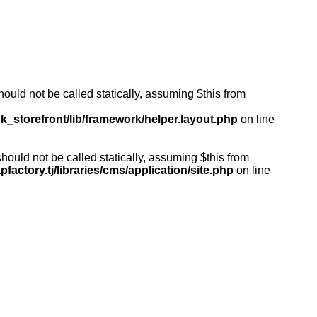
ould not be called statically, assuming $this from
k_storefront/lib/framework/helper.layout.php
on line
ould not be called statically, assuming $this from
actory.tj/libraries/cms/application/site.php
on line