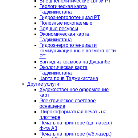
Внешнеполитические связи РТ
Геологическая карта
Таджикистана
Гидроэнергопотенциал РТ
Полезные ископаемые
Водные ресурсы
Экономическая карта
Таджикистана
Гидроэнергопотенциал и
коммуникационные возможности
РТ
Взгляд из космоса на Душанбе
Экологическая карта
Таджикистана
Карта почв Таджикистана
Другие услуги
Художественное оформление
карт
Электрическое световое
оснащение
Широкоформатная печать на
плоттере
Печать на принтере (цв. лазер.)
ф-та А3
Печать на принтере (ч/б лазер.)