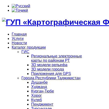
Главная
Услуги
Новости
Каталог продукции
ГИС
Региональные электронные
карты по районам РТ
3D модели рельефа
3D модели города
Приложения для GPS
Города Республики Таджикистан
Душанбе
Худжанд
Курган-Тюбе
Хорог
Куляб
Пенджикент
Турсунзаде