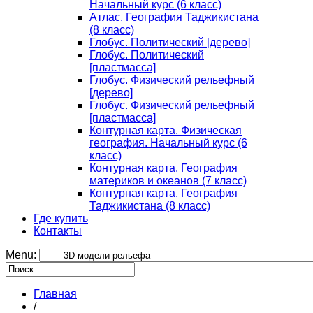
Начальный курс (6 класс)
Атлас. География Таджикистана
(8 класс)
Глобус. Политический [дерево]
Глобус. Политический
[пластмасса]
Глобус. Физический рельефный
[дерево]
Глобус. Физический рельефный
[пластмасса]
Контурная карта. Физическая
география. Начальный курс (6
класс)
Контурная карта. География
материков и океанов (7 класс)
Контурная карта. География
Таджикистана (8 класс)
Где купить
Контакты
Menu:
Главная
/