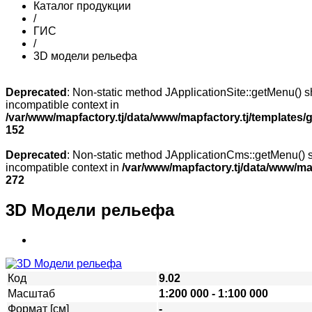
Каталог продукции
/
ГИС
/
3D модели рельефа
Deprecated
: Non-static method JApplicationSite::getMenu() sh
incompatible context in
/var/www/mapfactory.tj/data/www/mapfactory.tj/templates/g
152
Deprecated
: Non-static method JApplicationCms::getMenu() sh
incompatible context in
/var/www/mapfactory.tj/data/www/mapf
272
3D Модели рельефа
Код
9.02
Масштаб
1:200 000 - 1:100 000
Формат [см]
-