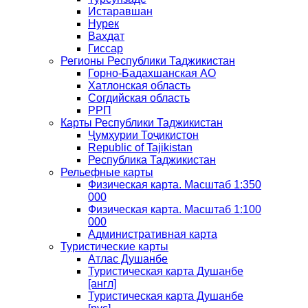
Истаравшан
Нурек
Вахдат
Гиссар
Регионы Республики Таджикистан
Горно-Бадахшанская АО
Хатлонская область
Согдийская область
РРП
Карты Республики Таджикистан
Ҷумҳурии Тоҷикистон
Republic of Tajikistan
Республика Таджикистан
Рельефные карты
Физическая карта. Масштаб 1:350
000
Физическая карта. Масштаб 1:100
000
Административная карта
Туристические карты
Атлас Душанбе
Туристическая карта Душанбе
[англ]
Туристическая карта Душанбе