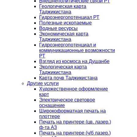
Внешнеполитические связи РТ
Геологическая карта
Таджикистана
Гидроэнергопотенциал РТ
Полезные ископаемые
Водные ресурсы
Экономическая карта
Таджикистана
Гидроэнергопотенциал и
коммуникационные возможности
РТ
Взгляд из космоса на Душанбе
Экологическая карта
Таджикистана
Карта почв Таджикистана
Другие услуги
Художественное оформление
карт
Электрическое световое
оснащение
Широкоформатная печать на
плоттере
Печать на принтере (цв. лазер.)
ф-та А3
Печать на принтере (ч/б лазер.)