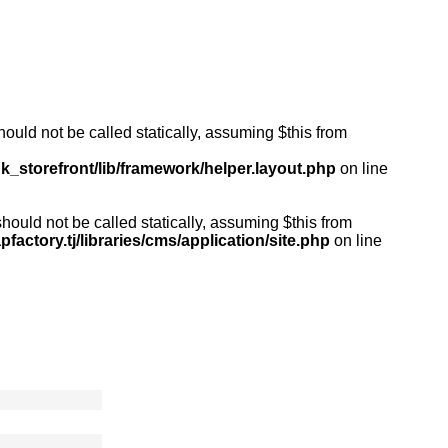
ould not be called statically, assuming $this from
k_storefront/lib/framework/helper.layout.php
on line
ould not be called statically, assuming $this from
actory.tj/libraries/cms/application/site.php
on line