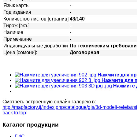
Язык карты
-
Год издания
-
Количество листов [страниц]
43/140
Тираж [экз.]
-
Наличие
-
Примечание
-
Индивидуальные доработки
По техническим требовани
Цена [сомони]:
Договорная
Нажмите для пр
Нажмите для 
Нажмите 
Смотреть встроенную онлайн галерею в:
http://mapfactory.tj/index.php/catalogue/gis/3d-modeli-relef
back to top
Каталог продукции
ГИС