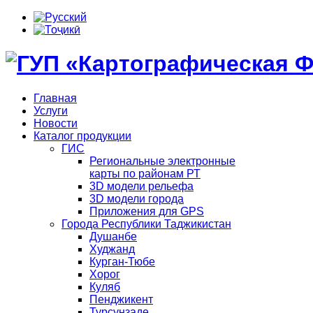
Главная
Услуги
Новости
Каталог продукции
ГИС
Региональные электронные
карты по районам РТ
3D модели рельефа
3D модели города
Приложения для GPS
Города Республики Таджикистан
Душанбе
Худжанд
Курган-Тюбе
Хорог
Куляб
Пенджикент
Турсунзаде