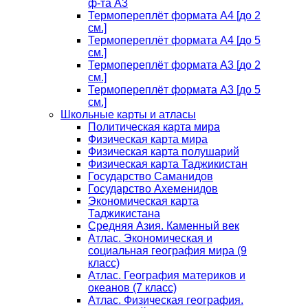
ф-та А3
Термопереплёт формата А4 [до 2
см.]
Термопереплёт формата А4 [до 5
см.]
Термопереплёт формата А3 [до 2
см.]
Термопереплёт формата А3 [до 5
см.]
Школьные карты и атласы
Политическая карта мира
Физическая карта мира
Физическая карта полушарий
Физическая карта Таджикистан
Государство Саманидов
Государство Ахеменидов
Экономическая карта
Таджикистана
Средняя Азия. Каменный век
Атлас. Экономическая и
социальная география мира (9
класс)
Атлас. География материков и
океанов (7 класс)
Атлас. Физическая география.