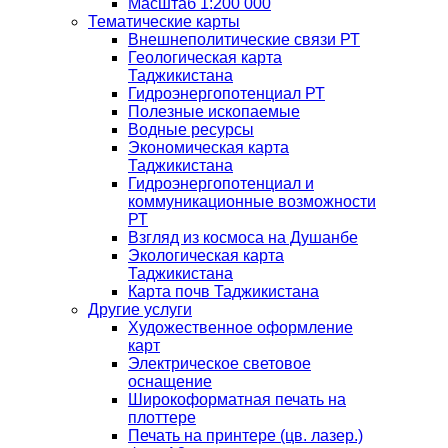
Масштаб 1:200 000
Тематические карты
Внешнеполитические связи РТ
Геологическая карта
Таджикистана
Гидроэнергопотенциал РТ
Полезные ископаемые
Водные ресурсы
Экономическая карта
Таджикистана
Гидроэнергопотенциал и
коммуникационные возможности
РТ
Взгляд из космоса на Душанбе
Экологическая карта
Таджикистана
Карта почв Таджикистана
Другие услуги
Художественное оформление
карт
Электрическое световое
оснащение
Широкоформатная печать на
плоттере
Печать на принтере (цв. лазер.)