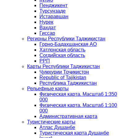
Пенджикент
Турсунзаде
Истаравшан
Нурек
Вахдат
Гиссар
Регионы Республики Таджикистан
Горно-Бадахшанская АО
Хатлонская область
Согдийская область
РРП
Карты Республики Таджикистан
Ҷумҳурии Тоҷикистон
Republic of Tajikistan
Республика Таджикистан
Рельефные карты
Физическая карта. Масштаб 1:350
000
Физическая карта. Масштаб 1:100
000
Административная карта
Туристические карты
Атлас Душанбе
Туристическая карта Душанбе