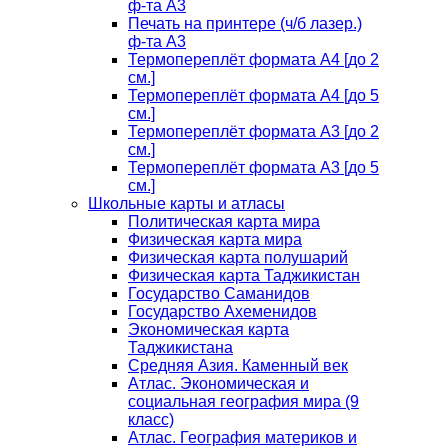
ф-та А3
Печать на принтере (ч/б лазер.)
ф-та А3
Термопереплёт формата А4 [до 2
см.]
Термопереплёт формата А4 [до 5
см.]
Термопереплёт формата А3 [до 2
см.]
Термопереплёт формата А3 [до 5
см.]
Школьные карты и атласы
Политическая карта мира
Физическая карта мира
Физическая карта полушарий
Физическая карта Таджикистан
Государство Саманидов
Государство Ахеменидов
Экономическая карта
Таджикистана
Средняя Азия. Каменный век
Атлас. Экономическая и
социальная география мира (9
класс)
Атлас. География материков и