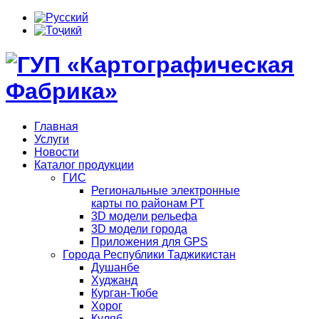
Главная
Услуги
Новости
Каталог продукции
ГИС
Региональные электронные
карты по районам РТ
3D модели рельефа
3D модели города
Приложения для GPS
Города Республики Таджикистан
Душанбе
Худжанд
Курган-Тюбе
Хорог
Куляб