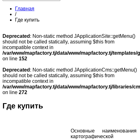
Главная
/
Где купить
Deprecated
: Non-static method JApplicationSite::getMenu()
should not be called statically, assuming $this from
incompatible context in
/var/www/mapfactory.tj/data/www/mapfactory.tj/templates/g
on line
152
Deprecated
: Non-static method JApplicationCms::getMenu()
should not be called statically, assuming $this from
incompatible context in
/var/www/mapfactory.tj/data/www/mapfactory.tj/libraries/cm
on line
272
Где купить
Основные наименования
картографической