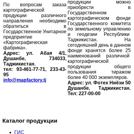
продукции можно
По вопросам заказа
приобрести в
картографической
Государственном
продукции различного
картографическом фонде
направления необходимо
Государственного комитета
обратиться в
по земельному управлению
Государственное Унитарное
и геодезии Республики
предприятие
Таджикистан. На
«Картографическая
сегодняшний день в данном
фабрика».
фонде хранятся более 25
Адрес: ул. Абая 4/1,
наименований различной
Душанбе, 734033,
картографической
Таджикистан.
продукции общего
тел: 93-461-77-71, 233-43-
пользования тиражом
95
более 40 000 экземпляров.
info@mapfactory.tj
Адрес: ул. Фотех Ниёзи 50
Душанбе, Таджикистан.
Тел: 227-00-00
Каталог продукции
ГИС