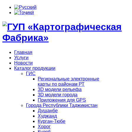
Главная
Услуги
Новости
Каталог продукции
ГИС
Региональные электронные
карты по районам РТ
3D модели рельефа
3D модели города
Приложения для GPS
Города Республики Таджикистан
Душанбе
Худжанд
Курган-Тюбе
Хорог
Куляб