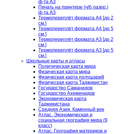
ф-та А3
Печать на принтере (ч/б лазер.)
ф-та А3
Термопереплёт формата А4 [до 2
см.]
Термопереплёт формата А4 [до 5
см.]
Термопереплёт формата А3 [до 2
см.]
Термопереплёт формата А3 [до 5
см.]
Школьные карты и атласы
Политическая карта мира
Физическая карта мира
Физическая карта полушарий
Физическая карта Таджикистан
Государство Саманидов
Государство Ахеменидов
Экономическая карта
Таджикистана
Средняя Азия. Каменный век
Атлас. Экономическая и
социальная география мира (9
класс)
Атлас. География материков и