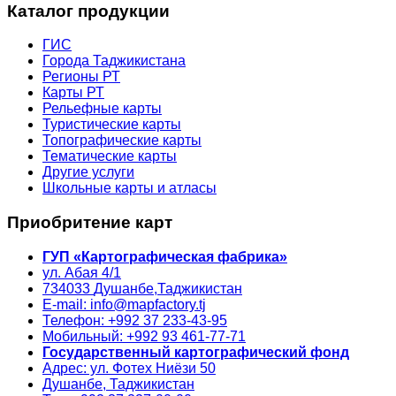
Каталог продукции
ГИС
Города Таджикистана
Регионы РТ
Карты РТ
Рельефные карты
Туристические карты
Топографические карты
Тематические карты
Другие услуги
Школьные карты и атласы
Приобритение карт
ГУП «Картографическая фабрика»
ул. Абая 4/1
734033
Душанбе,
Таджикистан
E-mail: info@mapfactory.tj
Телефон: +992 37 233-43-95
Мобильный: +992 93 461-77-71
Государственный картографический фонд
Адрес: ул. Фотех Ниёзи 50
Душанбе, Таджикистан