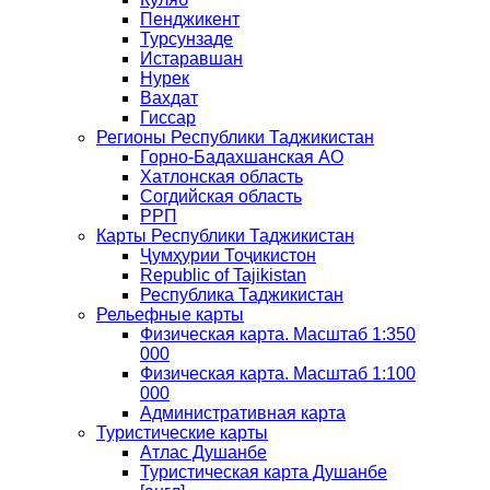
Пенджикент
Турсунзаде
Истаравшан
Нурек
Вахдат
Гиссар
Регионы Республики Таджикистан
Горно-Бадахшанская АО
Хатлонская область
Согдийская область
РРП
Карты Республики Таджикистан
Ҷумҳурии Тоҷикистон
Republic of Tajikistan
Республика Таджикистан
Рельефные карты
Физическая карта. Масштаб 1:350
000
Физическая карта. Масштаб 1:100
000
Административная карта
Туристические карты
Атлас Душанбе
Туристическая карта Душанбе