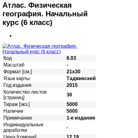
Атлас. Физическая
география. Начальный
курс (6 класс)
Код
6.03
Масштаб
-
Формат [см.]
21х30
Язык карты
Таджикский
Год издания
2015
Количество листов
36
[страниц]
Тираж [экз.]
5000
Наличие
5000
Примечание
1-е издание
Индивидуальные
-
доработки
Цена [сомони]:
12,19