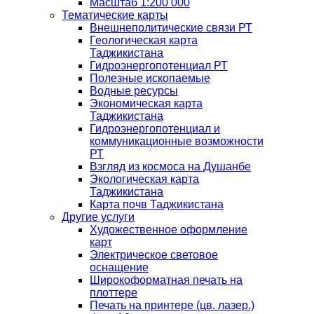
Масштаб 1:200 000
Тематические карты
Внешнеполитические связи РТ
Геологическая карта
Таджикистана
Гидроэнергопотенциал РТ
Полезные ископаемые
Водные ресурсы
Экономическая карта
Таджикистана
Гидроэнергопотенциал и
коммуникационные возможности
РТ
Взгляд из космоса на Душанбе
Экологическая карта
Таджикистана
Карта почв Таджикистана
Другие услуги
Художественное оформление
карт
Электрическое световое
оснащение
Широкоформатная печать на
плоттере
Печать на принтере (цв. лазер.)