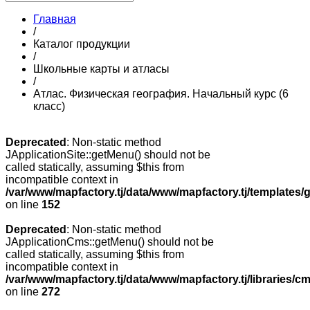
Главная
/
Каталог продукции
/
Школьные карты и атласы
/
Атлас. Физическая география. Начальный курс (6
класс)
Deprecated
: Non-static method
JApplicationSite::getMenu() should not be
called statically, assuming $this from
incompatible context in
/var/www/mapfactory.tj/data/www/mapfactory.tj/templates/g
on line
152
Deprecated
: Non-static method
JApplicationCms::getMenu() should not be
called statically, assuming $this from
incompatible context in
/var/www/mapfactory.tj/data/www/mapfactory.tj/libraries/cm
on line
272