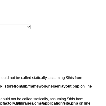
ould not be called statically, assuming $this from
k_storefront/lib/framework/helper.layout.php
on line
ould not be called statically, assuming $this from
actory.tj/libraries/cms/application/site.php
on line