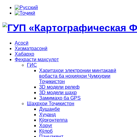
Асосӣ
Хизматрасонӣ
Хабарҳо
Феҳрасти маҳсулот
ГИС
Харитаҳои электронии минтақавӣ
вобаста ба ноҳияҳои Ҷумҳурии
Тоҷикистон
3D модели релеф
3D модели шаҳр
Замимаҳо ба GPS
Шаҳрҳои Тоҷикистон
Душанбе
Хуҷанд
Қӯрғонтеппа
Хоруғ
Кӯлоб
Панҷакент