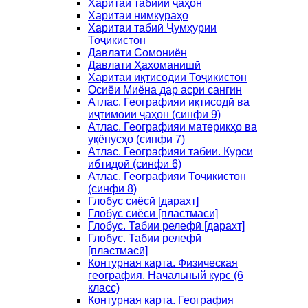
Харитаи табиии ҷаҳон
Харитаи нимкураҳо
Харитаи табиӣ Ҷумҳурии
Тоҷикистон
Давлати Сомониён
Давлати Ҳахоманишӣ
Харитаи иқтисодии Тоҷикистон
Осиёи Миёна дар асри сангин
Атлас. Географияи иқтисодӣ ва
иҷтимоии ҷаҳон (синфи 9)
Атлас. Географияи материкҳо ва
уқёнусҳо (синфи 7)
Атлас. Географияи табиӣ. Курси
ибтидоӣ (синфи 6)
Атлас. Географияи Тоҷикистон
(синфи 8)
Глобус сиёсӣ [дарахт]
Глобус сиёсӣ [пластмасӣ]
Глобус. Табии релефӣ [дарахт]
Глобус. Табии релефӣ
[пластмасӣ]
Контурная карта. Физическая
география. Начальный курс (6
класс)
Контурная карта. География