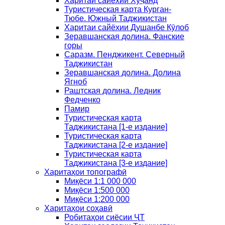
Харитаи сайёхии Хуҷанд
Туристическая карта Курган-
Тюбе. Южный Таджикистан
Харитаи сайёхии Душанбе Кӯлоб
Зеравшанская долина. Фанские
горы
Саразм. Пенджикент. Северный
Таджикистан
Зеравшанская долина. Долина
Ягноб
Раштская долина. Ледник
Федченко
Памир
Туристическая карта
Таджикистана [1-е издание]
Туристическая карта
Таджикистана [2-е издание]
Туристическая карта
Таджикистана [3-е издание]
Харитаҳои топографӣ
Миқёси 1:1 000 000
Миқёси 1:500 000
Миқёси 1:200 000
Харитаҳои соҳавӣ
Робитаҳои сиёсии ҶТ