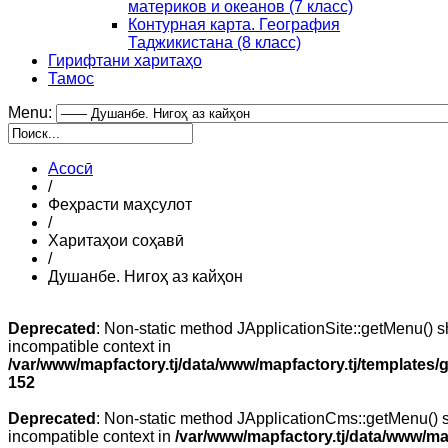
материков и океанов (7 класс)
Контурная карта. География
Таджикистана (8 класс)
Гирифтани харитаҳо
Тамос
Menu:
Асосӣ
/
Феҳрасти маҳсулот
/
Харитаҳои соҳавӣ
/
Душанбе. Нигоҳ аз кайҳон
Deprecated
: Non-static method JApplicationSite::getMenu() sh
incompatible context in
/var/www/mapfactory.tj/data/www/mapfactory.tj/templates/g
152
Deprecated
: Non-static method JApplicationCms::getMenu() sh
incompatible context in
/var/www/mapfactory.tj/data/www/mapf