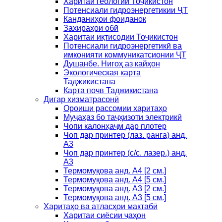
Харитаи геологии Тоҷикистон
Потенсиали гидроэнергетикии ҶТ
Канданиҳои фоиданок
Захираҳои обӣ
Харитаи иқтисодии Тоҷикистон
Потенсиали гидроэнергетикӣ ва
имконияти коммуникатсионии ҶТ
Душанбе. Нигоҳ аз кайҳон
Экологическая карта
Таджикистана
Карта почв Таджикистана
Дигар хизматрасонӣ
Ороиши рассомии харитаҳо
Муҷаҳаз бо таҷҳизоти электрикӣ
Чопи калонҳаҷм дар плотер
Чоп дар принтер (лаз. ранга) анд.
А3
Чоп дар принтер (с/с. лазер.) анд.
А3
Термомуқова анд. А4 [2 см.]
Термомуқова анд. А4 [5 см.]
Термомуқова анд. А3 [2 см.]
Термомуқова анд. А3 [5 см.]
Харитаҳо ва атласҳои мактабӣ
Харитаи сиёсии ҷаҳон