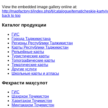
View the embedded image gallery online at:
http://mapfactory.tj/index.php/tj/catalogue/tematicheskie-k
back to top
Каталог продукции
ГИС
Города Таджикистана
Регионы Республики Таджикистан
Карты Республики Таджикистан
Рельефные карты
Туристические карты
Топографические карты
Тематические карты
Другие услуги
Школьные карты и атласы
Феҳрасти маҳсулот
ГИС
Шаҳрҳои Тоҷикистон
Харитаҳои Тоҷикистон
Минтақаҳои Тоҷикистон