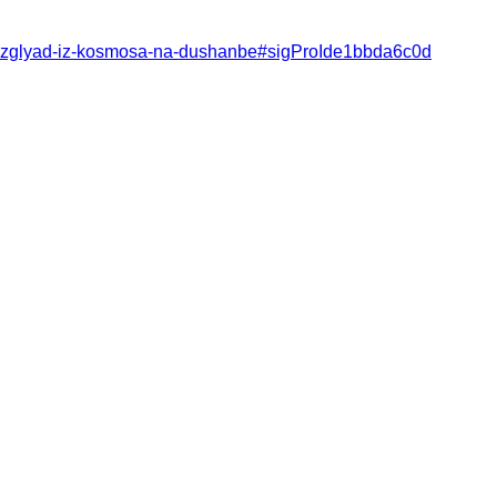
arty/vzglyad-iz-kosmosa-na-dushanbe#sigProIde1bbda6c0d