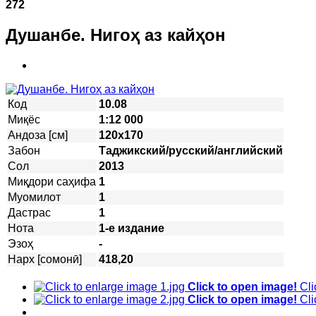
272
Душанбе. Нигоҳ аз кайҳон
Код
10.08
Миқёс
1:12 000
Андоза [см]
120х170
Забон
Таджикский/русский/английский
Сол
2013
Миқдори саҳифа
1
Муомилот
1
Дастрас
1
Нота
1-е издание
Эзоҳ
-
Нарх [сомонӣ]
418,20
Click to open image!
Cli
Click to open image!
Cli