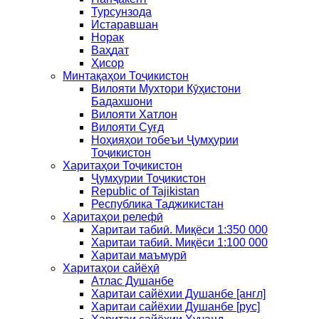
Турсунзода
Истаравшан
Норак
Ваҳдат
Ҳисор
Минтақаҳои Тоҷикистон
Вилояти Мухтори Кӯҳистони
Бадахшони
Вилояти Хатлон
Вилояти Суғд
Ноҳияҳои тобеъи Ҷумҳурии
Тоҷикистон
Харитаҳои Тоҷикистон
Ҷумҳурии Тоҷикистон
Republic of Tajikistan
Республика Таджикистан
Харитаҳои релефӣ
Харитаи табиӣ. Миқёси 1:350 000
Харитаи табиӣ. Миқёси 1:100 000
Харитаи маъмурӣ
Харитаҳои сайёҳӣ
Атлас Душанбе
Харитаи сайёхии Душанбе [англ]
Харитаи сайёхии Душанбе [рус]