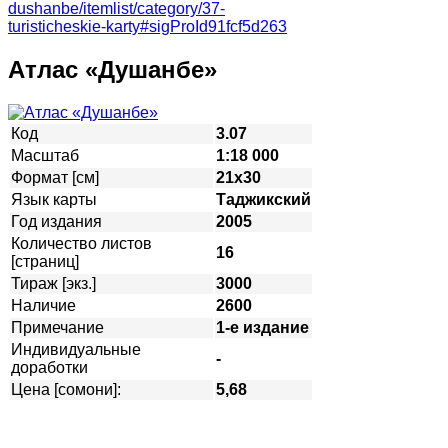
dushanbe/itemlist/category/37-
turisticheskie-karty#sigProId91fcf5d263
Атлас «Душанбе»
Код
3.07
Масштаб
1:18 000
Формат [см]
21х30
Язык карты
Таджикский
Год издания
2005
Количество листов
16
[страниц]
Тираж [экз.]
3000
Наличие
2600
Примечание
1-е издание
Индивидуальные
-
доработки
Цена [сомони]:
5,68