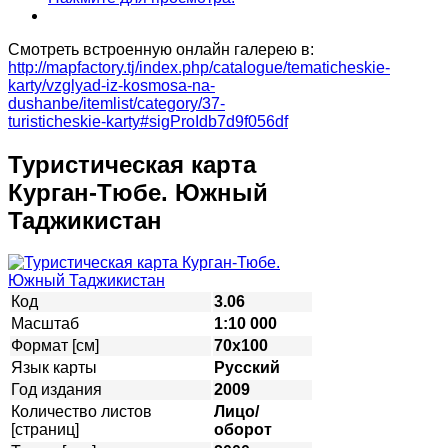
Смотреть встроенную онлайн галерею в:
http://mapfactory.tj/index.php/catalogue/tematicheskie-
karty/vzglyad-iz-kosmosa-na-
dushanbe/itemlist/category/37-
turisticheskie-karty#sigProIdb7d9f056df
Туристическая карта
Курган-Тюбе. Южный
Таджикистан
Код
3.06
Масштаб
1:10 000
Формат [см]
70х100
Язык карты
Русский
Год издания
2009
Количество листов
Лицо/
[страниц]
оборот