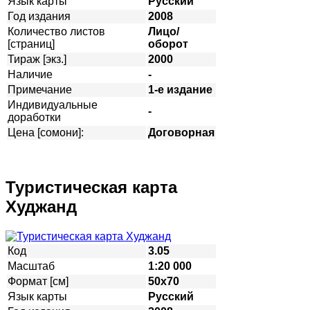
Язык карты
Русский
Год издания
2008
Количество листов
Лицо/
[страниц]
оборот
Тираж [экз.]
2000
Наличие
-
Примечание
1-е издание
Индивидуальные
-
доработки
Цена [сомони]:
Договорная
Туристическая карта
Худжанд
Код
3.05
Масштаб
1:20 000
Формат [см]
50х70
Язык карты
Русский