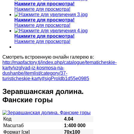
Нажмите для просмотра!
Нажмите для просмотра!
Нажмите для просмотра!
Нажмите для просмотра!
Нажмите для просмотра!
Нажмите для просмотра!
Смотреть встроенную онлайн галерею в:
http://mapfactory.tj/index.php/catalogue/tematicheskie-
karty/vzglyad-iz-kosmosa-na-
dushanbe/itemlist/category/37-
turisticheskie-karty#sigProIdb1d55e0985
Зеравшанская долина.
Фанские горы
Код
4.04
Масштаб
1:400 000
Формат [см]
70х100