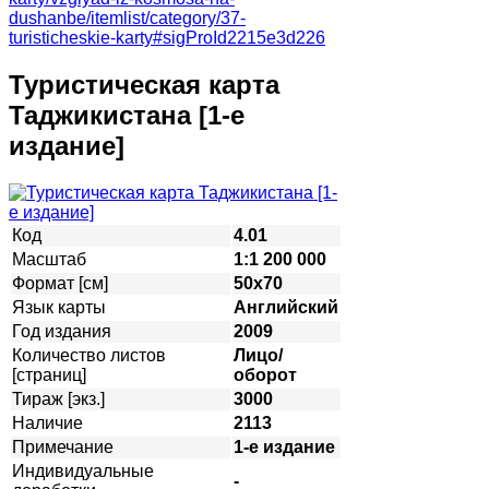
dushanbe/itemlist/category/37-
turisticheskie-karty#sigProId2215e3d226
Туристическая карта
Таджикистана [1-е
издание]
Код
4.01
Масштаб
1:1 200 000
Формат [см]
50х70
Язык карты
Английский
Год издания
2009
Количество листов
Лицо/
[страниц]
оборот
Тираж [экз.]
3000
Наличие
2113
Примечание
1-е издание
Индивидуальные
-