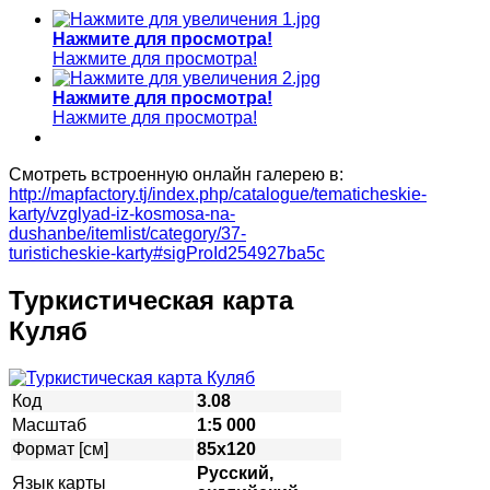
Нажмите для просмотра!
Нажмите для просмотра!
Нажмите для просмотра!
Нажмите для просмотра!
Смотреть встроенную онлайн галерею в:
http://mapfactory.tj/index.php/catalogue/tematicheskie-
karty/vzglyad-iz-kosmosa-na-
dushanbe/itemlist/category/37-
turisticheskie-karty#sigProId254927ba5c
Туркистическая карта
Куляб
Код
3.08
Масштаб
1:5 000
Формат [см]
85х120
Русский,
Язык карты