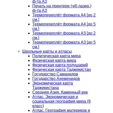
ф-та А3
Печать на принтере (ч/б лазер.)
ф-та А3
Термопереплёт формата А4 [до 2
см.]
Термопереплёт формата А4 [до 5
см.]
Термопереплёт формата А3 [до 2
см.]
Термопереплёт формата А3 [до 5
см.]
Школьные карты и атласы
Политическая карта мира
Физическая карта мира
Физическая карта полушарий
Физическая карта Таджикистан
Государство Саманидов
Государство Ахеменидов
Экономическая карта
Таджикистана
Средняя Азия. Каменный век
Атлас. Экономическая и
социальная география мира (9
класс)
Атлас. География материков и