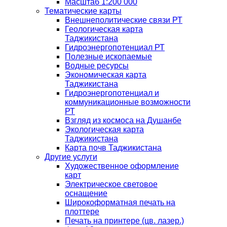
Масштаб 1:200 000
Тематические карты
Внешнеполитические связи РТ
Геологическая карта
Таджикистана
Гидроэнергопотенциал РТ
Полезные ископаемые
Водные ресурсы
Экономическая карта
Таджикистана
Гидроэнергопотенциал и
коммуникационные возможности
РТ
Взгляд из космоса на Душанбе
Экологическая карта
Таджикистана
Карта почв Таджикистана
Другие услуги
Художественное оформление
карт
Электрическое световое
оснащение
Широкоформатная печать на
плоттере
Печать на принтере (цв. лазер.)