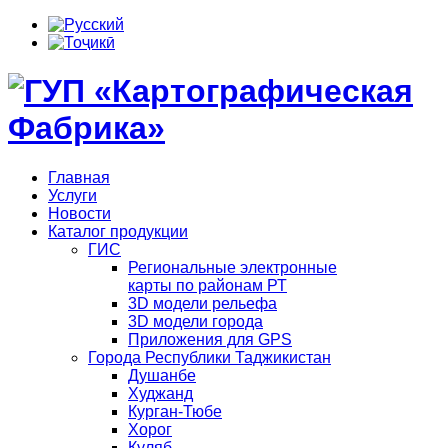
Главная
Услуги
Новости
Каталог продукции
ГИС
Региональные электронные
карты по районам РТ
3D модели рельефа
3D модели города
Приложения для GPS
Города Республики Таджикистан
Душанбе
Худжанд
Курган-Тюбе
Хорог
Куляб