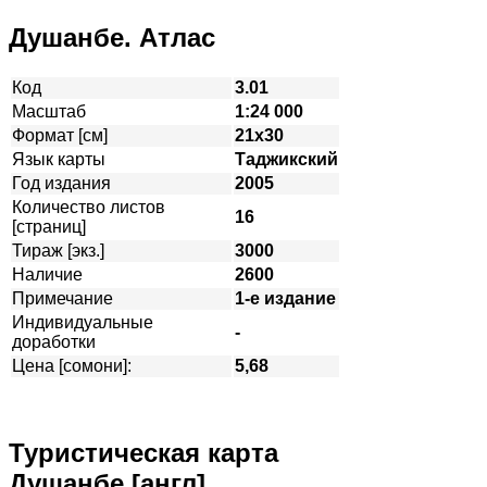
Душанбе. Атлас
Код
3.01
Масштаб
1:24 000
Формат [см]
21х30
Язык карты
Таджикский
Год издания
2005
Количество листов
16
[страниц]
Тираж [экз.]
3000
Наличие
2600
Примечание
1-е издание
Индивидуальные
-
доработки
Цена [сомони]:
5,68
Туристическая карта
Душанбе [англ]