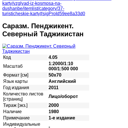
karty/vzglyad-iz-kosmosa-na-
dushanbe/itemlist/category/37-
turisticheskie-karty#sigProId59ee8a33d0
Саразм. Пенджикент.
Северный Таджикистан
Код
4.05
1:2000/1:10
Масштаб
000/1:500 000
Формат [см]
50х70
Язык карты
Английский
Год издания
2011
Количество листов
Лицо/оборот
[страниц]
Тираж [экз.]
2000
Наличие
1980
Примечание
1-е издание
Индивидуальные
-