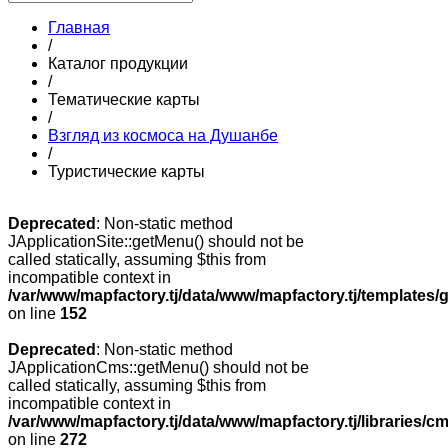
Главная
/
Каталог продукции
/
Тематические карты
/
Взгляд из космоса на Душанбе
/
Туристические карты
Deprecated
: Non-static method
JApplicationSite::getMenu() should not be
called statically, assuming $this from
incompatible context in
/var/www/mapfactory.tj/data/www/mapfactory.tj/templates/g
on line
152
Deprecated
: Non-static method
JApplicationCms::getMenu() should not be
called statically, assuming $this from
incompatible context in
/var/www/mapfactory.tj/data/www/mapfactory.tj/libraries/cm
on line
272