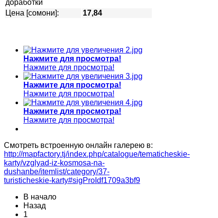
доработки
Цена [сомони]:
17,84
Нажмите для просмотра!
Нажмите для просмотра!
Нажмите для просмотра!
Нажмите для просмотра!
Нажмите для просмотра!
Нажмите для просмотра!
Смотреть встроенную онлайн галерею в:
http://mapfactory.tj/index.php/catalogue/tematicheskie-
karty/vzglyad-iz-kosmosa-na-
dushanbe/itemlist/category/37-
turisticheskie-karty#sigProIdf1709a3bf9
В начало
Назад
1