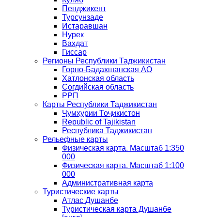
Пенджикент
Турсунзаде
Истаравшан
Нурек
Вахдат
Гиссар
Регионы Республики Таджикистан
Горно-Бадахшанская АО
Хатлонская область
Согдийская область
РРП
Карты Республики Таджикистан
Ҷумҳурии Тоҷикистон
Republic of Tajikistan
Республика Таджикистан
Рельефные карты
Физическая карта. Масштаб 1:350
000
Физическая карта. Масштаб 1:100
000
Административная карта
Туристические карты
Атлас Душанбе
Туристическая карта Душанбе