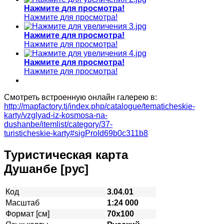
Нажмите для просмотра!
Нажмите для просмотра!
Нажмите для просмотра!
Нажмите для просмотра!
Нажмите для просмотра!
Нажмите для просмотра!
Смотреть встроенную онлайн галерею в:
http://mapfactory.tj/index.php/catalogue/tematicheskie-
karty/vzglyad-iz-kosmosa-na-
dushanbe/itemlist/category/37-
turisticheskie-karty#sigProId69b0c311b8
Туристическая карта
Душанбе [рус]
Код
3.04.01
Масштаб
1:24 000
Формат [см]
70х100