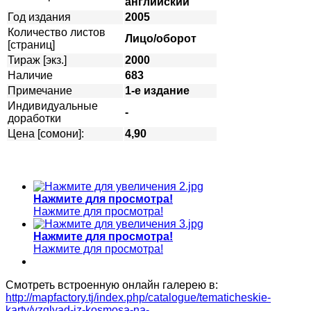
английский
Год издания
2005
Количество листов
Лицо/оборот
[страниц]
Тираж [экз.]
2000
Наличие
683
Примечание
1-е издание
Индивидуальные
-
доработки
Цена [сомони]:
4,90
Нажмите для просмотра!
Нажмите для просмотра!
Нажмите для просмотра!
Нажмите для просмотра!
Смотреть встроенную онлайн галерею в:
http://mapfactory.tj/index.php/catalogue/tematicheskie-
karty/vzglyad-iz-kosmosa-na-