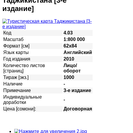
Таджикистана [3-е
издание]
Код
4.03
Масштаб
1:800 000
Формат [см]
62х84
Язык карты
Английский
Год издания
2010
Количество листов
Лицо/
[страниц]
оборот
Тираж [экз.]
1000
Наличие
-
Примечание
3-е издание
Индивидуальные
-
доработки
Цена [сомони]:
Договорная