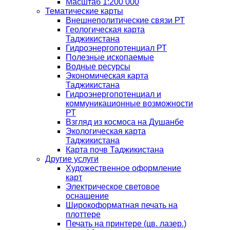
Масштаб 1:200 000
Тематические карты
Внешнеполитические связи РТ
Геологическая карта
Таджикистана
Гидроэнергопотенциал РТ
Полезные ископаемые
Водные ресурсы
Экономическая карта
Таджикистана
Гидроэнергопотенциал и
коммуникационные возможности
РТ
Взгляд из космоса на Душанбе
Экологическая карта
Таджикистана
Карта почв Таджикистана
Другие услуги
Художественное оформление
карт
Электрическое световое
оснащение
Широкоформатная печать на
плоттере
Печать на принтере (цв. лазер.)