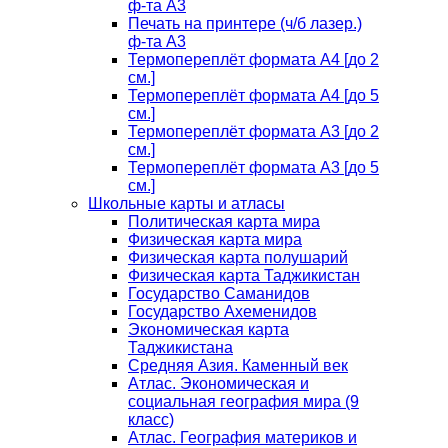
ф-та А3
Печать на принтере (ч/б лазер.)
ф-та А3
Термопереплёт формата А4 [до 2
см.]
Термопереплёт формата А4 [до 5
см.]
Термопереплёт формата А3 [до 2
см.]
Термопереплёт формата А3 [до 5
см.]
Школьные карты и атласы
Политическая карта мира
Физическая карта мира
Физическая карта полушарий
Физическая карта Таджикистан
Государство Саманидов
Государство Ахеменидов
Экономическая карта
Таджикистана
Средняя Азия. Каменный век
Атлас. Экономическая и
социальная география мира (9
класс)
Атлас. География материков и