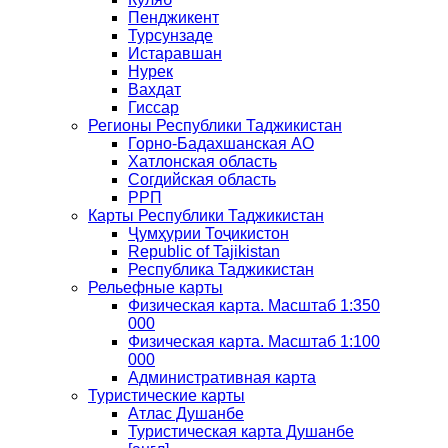
Пенджикент
Турсунзаде
Истаравшан
Нурек
Вахдат
Гиссар
Регионы Республики Таджикистан
Горно-Бадахшанская АО
Хатлонская область
Согдийская область
РРП
Карты Республики Таджикистан
Ҷумҳурии Тоҷикистон
Republic of Tajikistan
Республика Таджикистан
Рельефные карты
Физическая карта. Масштаб 1:350
000
Физическая карта. Масштаб 1:100
000
Административная карта
Туристические карты
Атлас Душанбе
Туристическая карта Душанбе