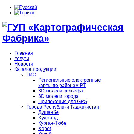
Главная
Услуги
Новости
Каталог продукции
ГИС
Региональные электронные
карты по районам РТ
3D модели рельефа
3D модели города
Приложения для GPS
Города Республики Таджикистан
Душанбе
Худжанд
Курган-Тюбе
Хорог
Куляб