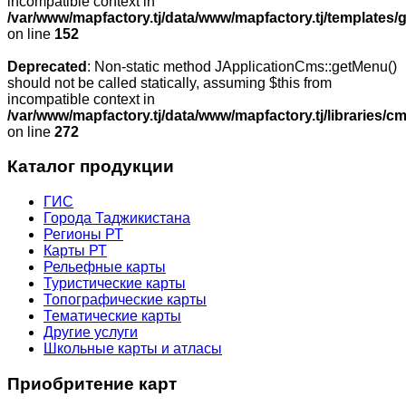
incompatible context in
/var/www/mapfactory.tj/data/www/mapfactory.tj/templates/g
on line
152
Deprecated
: Non-static method JApplicationCms::getMenu()
should not be called statically, assuming $this from
incompatible context in
/var/www/mapfactory.tj/data/www/mapfactory.tj/libraries/cm
on line
272
Каталог продукции
ГИС
Города Таджикистана
Регионы РТ
Карты РТ
Рельефные карты
Туристические карты
Топографические карты
Тематические карты
Другие услуги
Школьные карты и атласы
Приобритение карт