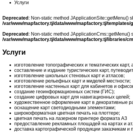
Услуги
Deprecated
: Non-static method JApplicationSite::getMenu() sh
/var/www/mapfactory.tj/data/www/mapfactory.tj/templates/g
Deprecated
: Non-static method JApplicationCms::getMenu() sh
/var/www/mapfactory.tj/data/www/mapfactory.tj/libraries/cm
Услуги
изготовление топографических и тематических карт, 
составление и издание туристических карт, путеводит
изготовление школьных стеновых карт и атласов;
изготовление рельефных карт и миделей местности;
изготовление настенных карт для кабинетов и офисо
создание геоинформационных систем (ГИС);
создание цифровых карт для навигационных целей;
художественное оформление карт в декоративные р
оснащение карт светодиодными элементами;
широкоформатная цветная печать на плоттере;
цветная печать на лазерном принтере формата А3
предоставление рекламных площадей на картах и ат
доставка картографической продукции заказчикам и 