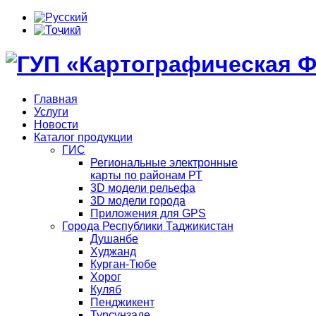
Главная
Услуги
Новости
Каталог продукции
ГИС
Региональные электронные
карты по районам РТ
3D модели рельефа
3D модели города
Приложения для GPS
Города Республики Таджикистан
Душанбе
Худжанд
Курган-Тюбе
Хорог
Куляб
Пенджикент
Турсунзаде