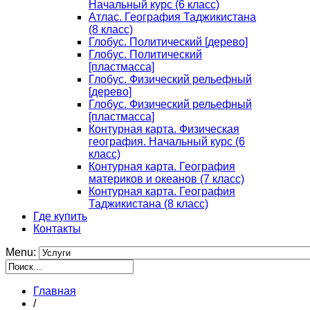
Начальный курс (6 класс)
Атлас. География Таджикистана
(8 класс)
Глобус. Политический [дерево]
Глобус. Политический
[пластмасса]
Глобус. Физический рельефный
[дерево]
Глобус. Физический рельефный
[пластмасса]
Контурная карта. Физическая
география. Начальный курс (6
класс)
Контурная карта. География
материков и океанов (7 класс)
Контурная карта. География
Таджикистана (8 класс)
Где купить
Контакты
Menu:
Главная
/