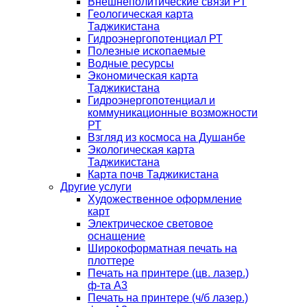
Внешнеполитические связи РТ
Геологическая карта
Таджикистана
Гидроэнергопотенциал РТ
Полезные ископаемые
Водные ресурсы
Экономическая карта
Таджикистана
Гидроэнергопотенциал и
коммуникационные возможности
РТ
Взгляд из космоса на Душанбе
Экологическая карта
Таджикистана
Карта почв Таджикистана
Другие услуги
Художественное оформление
карт
Электрическое световое
оснащение
Широкоформатная печать на
плоттере
Печать на принтере (цв. лазер.)
ф-та А3
Печать на принтере (ч/б лазер.)