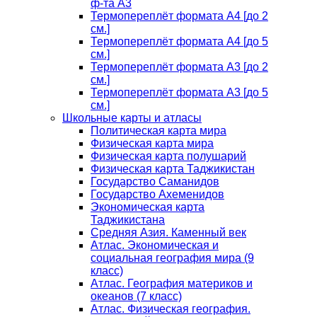
ф-та А3
Термопереплёт формата А4 [до 2
см.]
Термопереплёт формата А4 [до 5
см.]
Термопереплёт формата А3 [до 2
см.]
Термопереплёт формата А3 [до 5
см.]
Школьные карты и атласы
Политическая карта мира
Физическая карта мира
Физическая карта полушарий
Физическая карта Таджикистан
Государство Саманидов
Государство Ахеменидов
Экономическая карта
Таджикистана
Средняя Азия. Каменный век
Атлас. Экономическая и
социальная география мира (9
класс)
Атлас. География материков и
океанов (7 класс)
Атлас. Физическая география.