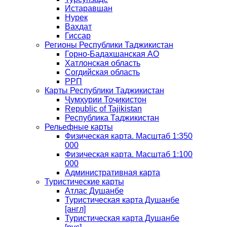
Истаравшан
Нурек
Вахдат
Гиссар
Регионы Республики Таджикистан
Горно-Бадахшанская АО
Хатлонская область
Согдийская область
РРП
Карты Республики Таджикистан
Ҷумҳурии Тоҷикистон
Republic of Tajikistan
Республика Таджикистан
Рельефные карты
Физическая карта. Масштаб 1:350
000
Физическая карта. Масштаб 1:100
000
Административная карта
Туристические карты
Атлас Душанбе
Туристическая карта Душанбе
[англ]
Туристическая карта Душанбе