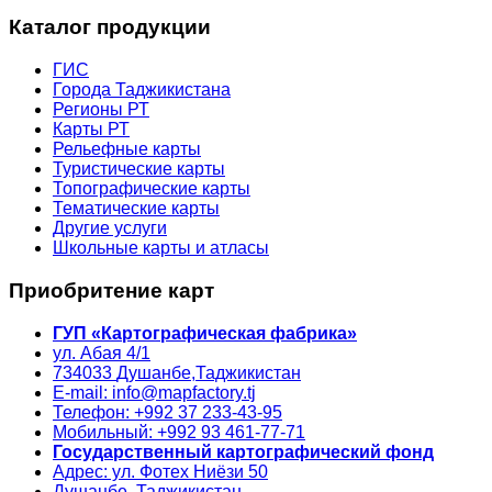
Каталог продукции
ГИС
Города Таджикистана
Регионы РТ
Карты РТ
Рельефные карты
Туристические карты
Топографические карты
Тематические карты
Другие услуги
Школьные карты и атласы
Приобритение карт
ГУП «Картографическая фабрика»
ул. Абая 4/1
734033
Душанбе,
Таджикистан
E-mail: info@mapfactory.tj
Телефон: +992 37 233-43-95
Мобильный: +992 93 461-77-71
Государственный картографический фонд
Адрес: ул. Фотех Ниёзи 50
Душанбе, Таджикистан