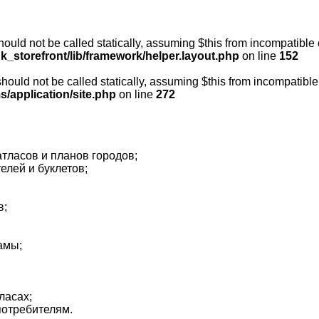
ould not be called statically, assuming $this from incompatible 
k_storefront/lib/framework/helper.layout.php
on line
152
ould not be called statically, assuming $this from incompatible
s/application/site.php
on line
272
атласов и планов городов;
елей и буклетов;
в;
амы;
ласах;
потребителям.