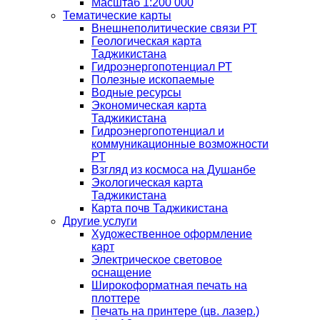
Масштаб 1:200 000
Тематические карты
Внешнеполитические связи РТ
Геологическая карта
Таджикистана
Гидроэнергопотенциал РТ
Полезные ископаемые
Водные ресурсы
Экономическая карта
Таджикистана
Гидроэнергопотенциал и
коммуникационные возможности
РТ
Взгляд из космоса на Душанбе
Экологическая карта
Таджикистана
Карта почв Таджикистана
Другие услуги
Художественное оформление
карт
Электрическое световое
оснащение
Широкоформатная печать на
плоттере
Печать на принтере (цв. лазер.)