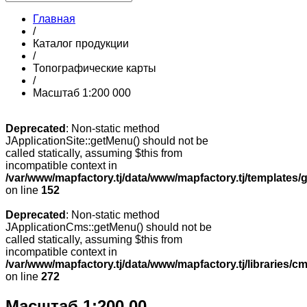
Главная
/
Каталог продукции
/
Топографические карты
/
Масштаб 1:200 000
Deprecated
: Non-static method
JApplicationSite::getMenu() should not be
called statically, assuming $this from
incompatible context in
/var/www/mapfactory.tj/data/www/mapfactory.tj/templates/g
on line
152
Deprecated
: Non-static method
JApplicationCms::getMenu() should not be
called statically, assuming $this from
incompatible context in
/var/www/mapfactory.tj/data/www/mapfactory.tj/libraries/cm
on line
272
Масштаб 1:200 00