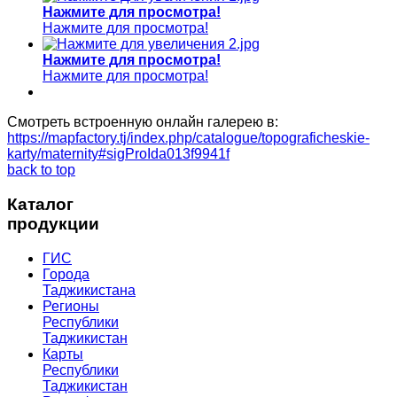
Нажмите для просмотра!
Нажмите для просмотра!
Нажмите для просмотра!
Нажмите для просмотра!
Смотреть встроенную онлайн галерею в:
https://mapfactory.tj/index.php/catalogue/topograficheskie-
karty/maternity#sigProIda013f9941f
back to top
Каталог
продукции
ГИС
Города
Таджикистана
Регионы
Республики
Таджикистан
Карты
Республики
Таджикистан