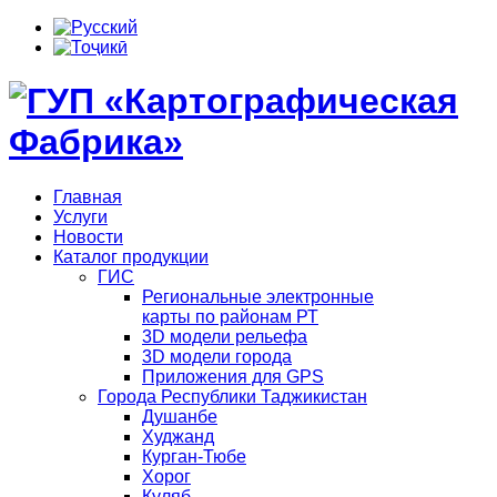
Главная
Услуги
Новости
Каталог продукции
ГИС
Региональные электронные
карты по районам РТ
3D модели рельефа
3D модели города
Приложения для GPS
Города Республики Таджикистан
Душанбе
Худжанд
Курган-Тюбе
Хорог
Куляб