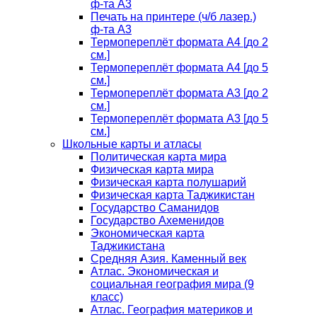
ф-та А3
Печать на принтере (ч/б лазер.)
ф-та А3
Термопереплёт формата А4 [до 2
см.]
Термопереплёт формата А4 [до 5
см.]
Термопереплёт формата А3 [до 2
см.]
Термопереплёт формата А3 [до 5
см.]
Школьные карты и атласы
Политическая карта мира
Физическая карта мира
Физическая карта полушарий
Физическая карта Таджикистан
Государство Саманидов
Государство Ахеменидов
Экономическая карта
Таджикистана
Средняя Азия. Каменный век
Атлас. Экономическая и
социальная география мира (9
класс)
Атлас. География материков и