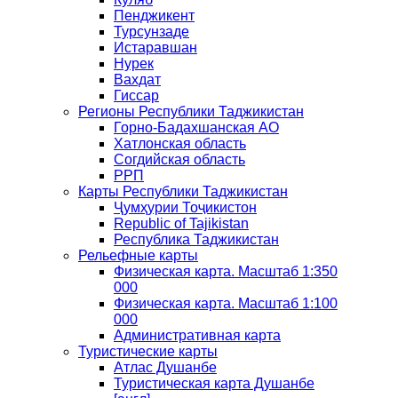
Пенджикент
Турсунзаде
Истаравшан
Нурек
Вахдат
Гиссар
Регионы Республики Таджикистан
Горно-Бадахшанская АО
Хатлонская область
Согдийская область
РРП
Карты Республики Таджикистан
Ҷумҳурии Тоҷикистон
Republic of Tajikistan
Республика Таджикистан
Рельефные карты
Физическая карта. Масштаб 1:350
000
Физическая карта. Масштаб 1:100
000
Административная карта
Туристические карты
Атлас Душанбе
Туристическая карта Душанбе