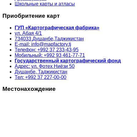
Школьные карты и атласы
Приобритение карт
ГУП «Картографическая фабрика»
ул. Абая 4/1
734033
Душанбе,
Таджикистан
E-mail: info@mapfactory.tj
Телефон: +992 37 233-43-95
Мобильный: +992 93 461-77-71
Государственный картографический фонд
Адрес: ул. Фотех Ниёзи 50
Душанбе, Таджикистан
Тел: +992 37 227-00-00
Местонахождение