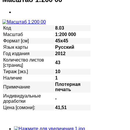
Код
8.03
Масштаб
1:200 000
Формат [см]
45х45
Язык карты
Русский
Год издания
2012
Количество листов
43
[страниц]
Тираж [экз.]
10
Наличие
1
Плотерная
Примечание
печать
Индивидуальные
-
доработки
Цена [сомони]:
41,51