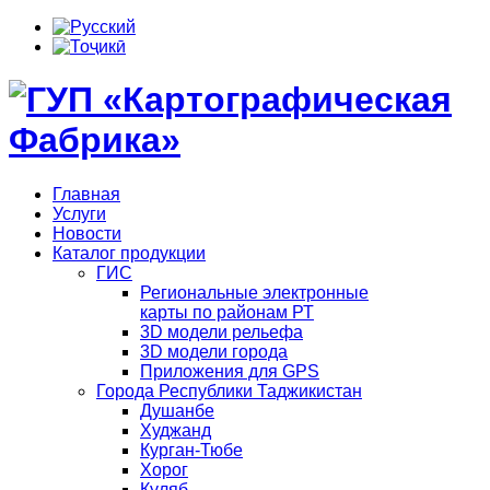
Главная
Услуги
Новости
Каталог продукции
ГИС
Региональные электронные
карты по районам РТ
3D модели рельефа
3D модели города
Приложения для GPS
Города Республики Таджикистан
Душанбе
Худжанд
Курган-Тюбе
Хорог
Куляб