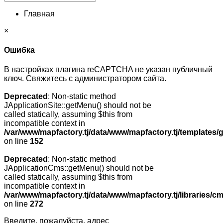
Главная
×
Ошибка
В настройках плагина reCAPTCHA не указан публичный
ключ. Свяжитесь с администратором сайта.
Deprecated
: Non-static method
JApplicationSite::getMenu() should not be
called statically, assuming $this from
incompatible context in
/var/www/mapfactory.tj/data/www/mapfactory.tj/templates/g
on line
152
Deprecated
: Non-static method
JApplicationCms::getMenu() should not be
called statically, assuming $this from
incompatible context in
/var/www/mapfactory.tj/data/www/mapfactory.tj/libraries/cm
on line
272
Введите, пожалуйста, адрес