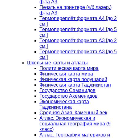
ф-та А3
Печать на принтере (ч/б лазер.)
ф-та А3
Термопереплёт формата А4 [до 2
см.]
Термопереплёт формата А4 [до 5
см.]
Термопереплёт формата А3 [до 2
см.]
Термопереплёт формата А3 [до 5
см.]
Школьные карты и атласы
Политическая карта мира
Физическая карта мира
Физическая карта полушарий
Физическая карта Таджикистан
Государство Саманидов
Государство Ахеменидов
Экономическая карта
Таджикистана
Средняя Азия. Каменный век
Атлас. Экономическая и
социальная география мира (9
класс)
Атлас. География материков и