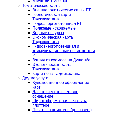
Масштаб 1:200 000
Тематические карты
Внешнеполитические связи РТ
Геологическая карта
Таджикистана
Гидроэнергопотенциал РТ
Полезные ископаемые
Водные ресурсы
Экономическая карта
Таджикистана
Гидроэнергопотенциал и
коммуникационные возможности
РТ
Взгляд из космоса на Душанбе
Экологическая карта
Таджикистана
Карта почв Таджикистана
Другие услуги
Художественное оформление
карт
Электрическое световое
оснащение
Широкоформатная печать на
плоттере
Печать на принтере (цв. лазер.)