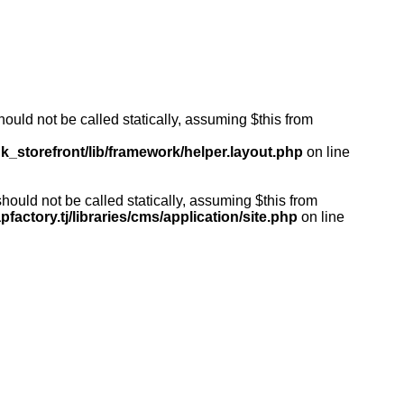
ould not be called statically, assuming $this from
k_storefront/lib/framework/helper.layout.php
on line
ould not be called statically, assuming $this from
actory.tj/libraries/cms/application/site.php
on line