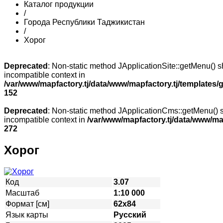
Каталог продукции
/
Города Республики Таджикистан
/
Хорог
Deprecated
: Non-static method JApplicationSite::getMenu() sh
incompatible context in
/var/www/mapfactory.tj/data/www/mapfactory.tj/templates/g
152
Deprecated
: Non-static method JApplicationCms::getMenu() sh
incompatible context in
/var/www/mapfactory.tj/data/www/mapf
272
Хорог
Код
3.07
Масштаб
1:10 000
Формат [см]
62х84
Язык карты
Русский