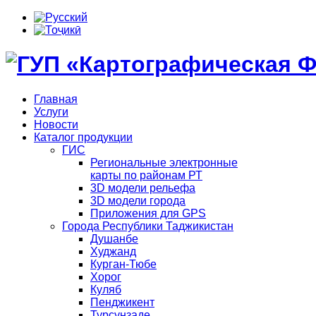
Главная
Услуги
Новости
Каталог продукции
ГИС
Региональные электронные
карты по районам РТ
3D модели рельефа
3D модели города
Приложения для GPS
Города Республики Таджикистан
Душанбе
Худжанд
Курган-Тюбе
Хорог
Куляб
Пенджикент
Турсунзаде