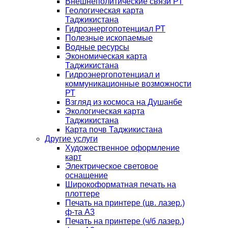
Внешнеполитические связи РТ
Геологическая карта
Таджикистана
Гидроэнергопотенциал РТ
Полезные ископаемые
Водные ресурсы
Экономическая карта
Таджикистана
Гидроэнергопотенциал и
коммуникационные возможности
РТ
Взгляд из космоса на Душанбе
Экологическая карта
Таджикистана
Карта почв Таджикистана
Другие услуги
Художественное оформление
карт
Электрическое световое
оснащение
Широкоформатная печать на
плоттере
Печать на принтере (цв. лазер.)
ф-та А3
Печать на принтере (ч/б лазер.)