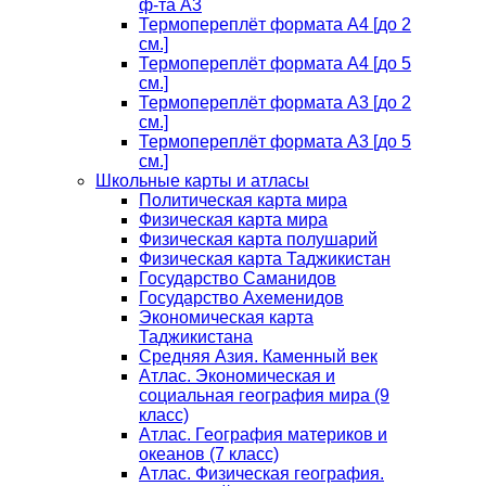
ф-та А3
Термопереплёт формата А4 [до 2
см.]
Термопереплёт формата А4 [до 5
см.]
Термопереплёт формата А3 [до 2
см.]
Термопереплёт формата А3 [до 5
см.]
Школьные карты и атласы
Политическая карта мира
Физическая карта мира
Физическая карта полушарий
Физическая карта Таджикистан
Государство Саманидов
Государство Ахеменидов
Экономическая карта
Таджикистана
Средняя Азия. Каменный век
Атлас. Экономическая и
социальная география мира (9
класс)
Атлас. География материков и
океанов (7 класс)
Атлас. Физическая география.