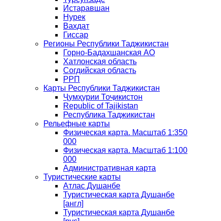
Истаравшан
Нурек
Вахдат
Гиссар
Регионы Республики Таджикистан
Горно-Бадахшанская АО
Хатлонская область
Согдийская область
РРП
Карты Республики Таджикистан
Ҷумҳурии Тоҷикистон
Republic of Tajikistan
Республика Таджикистан
Рельефные карты
Физическая карта. Масштаб 1:350
000
Физическая карта. Масштаб 1:100
000
Административная карта
Туристические карты
Атлас Душанбе
Туристическая карта Душанбе
[англ]
Туристическая карта Душанбе