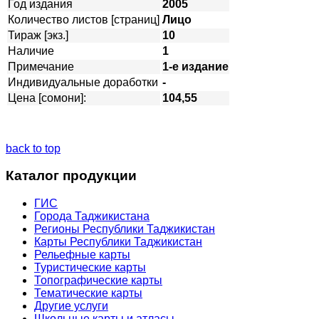
Год издания
2005
Количество листов [страниц]
Лицо
Тираж [экз.]
10
Наличие
1
Примечание
1-е издание
Индивидуальные доработки
-
Цена [сомони]:
104,55
back to top
Каталог продукции
ГИС
Города Таджикистана
Регионы Республики Таджикистан
Карты Республики Таджикистан
Рельефные карты
Туристические карты
Топографические карты
Тематические карты
Другие услуги
Школьные карты и атласы