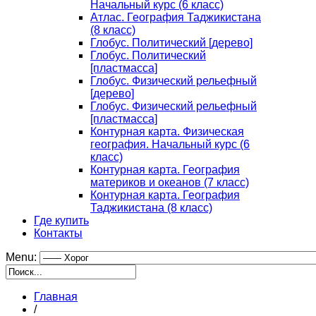
Начальный курс (6 класс)
Атлас. География Таджикистана
(8 класс)
Глобус. Политический [дерево]
Глобус. Политический
[пластмасса]
Глобус. Физический рельефный
[дерево]
Глобус. Физический рельефный
[пластмасса]
Контурная карта. Физическая
география. Начальный курс (6
класс)
Контурная карта. География
материков и океанов (7 класс)
Контурная карта. География
Таджикистана (8 класс)
Где купить
Контакты
Menu:
Главная
/