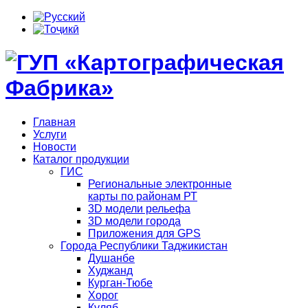
Главная
Услуги
Новости
Каталог продукции
ГИС
Региональные электронные
карты по районам РТ
3D модели рельефа
3D модели города
Приложения для GPS
Города Республики Таджикистан
Душанбе
Худжанд
Курган-Тюбе
Хорог
Куляб