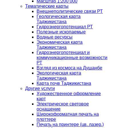
Масштаб 1:200 000
Тематические карты
Внешнеполитические связи РТ
Геологическая карта
Таджикистана
Гидроэнергопотенциал РТ
Полезные ископаемые
Водные ресурсы
Экономическая карта
Таджикистана
Гидроэнергопотенциал и
коммуникационные возможности
РТ
Взгляд из космоса на Душанбе
Экологическая карта
Таджикистана
Карта почв Таджикистана
Другие услуги
Художественное оформление
карт
Электрическое световое
оснащение
Широкоформатная печать на
плоттере
Печать на принтере (цв. лазер.)