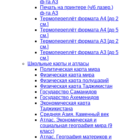
ф-та А3
Печать на принтере (ч/б лазер.)
ф-та А3
Термопереплёт формата А4 [до 2
см.]
Термопереплёт формата А4 [до 5
см.]
Термопереплёт формата А3 [до 2
см.]
Термопереплёт формата А3 [до 5
см.]
Школьные карты и атласы
Политическая карта мира
Физическая карта мира
Физическая карта полушарий
Физическая карта Таджикистан
Государство Саманидов
Государство Ахеменидов
Экономическая карта
Таджикистана
Средняя Азия. Каменный век
Атлас. Экономическая и
социальная география мира (9
класс)
Атлас. География материков и