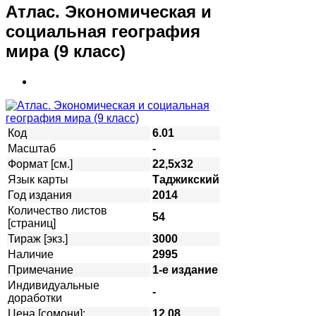
Атлас. Экономическая и
социальная география
мира (9 класс)
Код
6.01
Масштаб
-
Формат [см.]
22,5х32
Язык карты
Таджикский
Год издания
2014
Количество листов
54
[страниц]
Тираж [экз.]
3000
Наличие
2995
Примечание
1-е издание
Индивидуальные
-
доработки
Цена [сомони]:
12,08