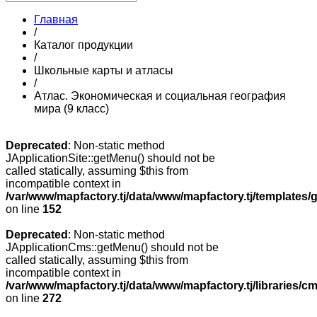
Главная
/
Каталог продукции
/
Школьные карты и атласы
/
Атлас. Экономическая и социальная география
мира (9 класс)
Deprecated
: Non-static method
JApplicationSite::getMenu() should not be
called statically, assuming $this from
incompatible context in
/var/www/mapfactory.tj/data/www/mapfactory.tj/templates/g
on line
152
Deprecated
: Non-static method
JApplicationCms::getMenu() should not be
called statically, assuming $this from
incompatible context in
/var/www/mapfactory.tj/data/www/mapfactory.tj/libraries/cm
on line
272