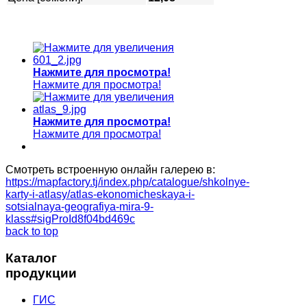
Нажмите для просмотра!
Нажмите для просмотра!
Нажмите для просмотра!
Нажмите для просмотра!
Смотреть встроенную онлайн галерею в:
https://mapfactory.tj/index.php/catalogue/shkolnye-
karty-i-atlasy/atlas-ekonomicheskaya-i-
sotsialnaya-geografiya-mira-9-
klass#sigProId8f04bd469c
back to top
Каталог
продукции
ГИС