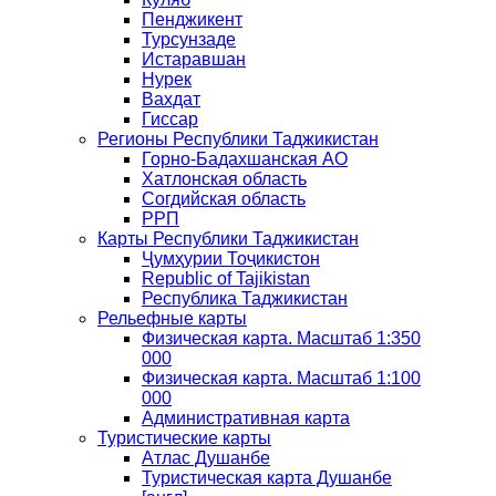
Пенджикент
Турсунзаде
Истаравшан
Нурек
Вахдат
Гиссар
Регионы Республики Таджикистан
Горно-Бадахшанская АО
Хатлонская область
Согдийская область
РРП
Карты Республики Таджикистан
Ҷумҳурии Тоҷикистон
Republic of Tajikistan
Республика Таджикистан
Рельефные карты
Физическая карта. Масштаб 1:350
000
Физическая карта. Масштаб 1:100
000
Административная карта
Туристические карты
Атлас Душанбе
Туристическая карта Душанбе