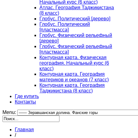
Начальный курс (6 класс)
Атлас. География Таджикистана
(8 класс)
Глобус. Политический [дерево]
Глобус. Политический
[пластмасса]
Глобус. Физический рельефный
[дерево]
Глобус. Физический рельефный
[пластмасса]
Контурная карта. Физическая
география. Начальный курс (6
класс)
Контурная карта. География
материков и океанов (7 класс)
Контурная карта. География
Таджикистана (8 класс)
Где купить
Контакты
Menu:
Главная
/