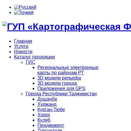
Главная
Услуги
Новости
Каталог продукции
ГИС
Региональные электронные
карты по районам РТ
3D модели рельефа
3D модели города
Приложения для GPS
Города Республики Таджикистан
Душанбе
Худжанд
Курган-Тюбе
Хорог
Куляб
Пенджикент
Турсунзаде