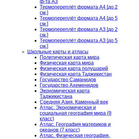
ф-та А3
Термопереплёт формата А4 [до 2
см.]
Термопереплёт формата А4 [до 5
см.]
Термопереплёт формата А3 [до 2
см.]
Термопереплёт формата А3 [до 5
см.]
Школьные карты и атласы
Политическая карта мира
Физическая карта мира
Физическая карта полушарий
Физическая карта Таджикистан
Государство Саманидов
Государство Ахеменидов
Экономическая карта
Таджикистана
Средняя Азия. Каменный век
Атлас. Экономическая и
социальная география мира (9
класс)
Атлас. География материков и
океанов (7 класс)
Атлас. Физическая география.