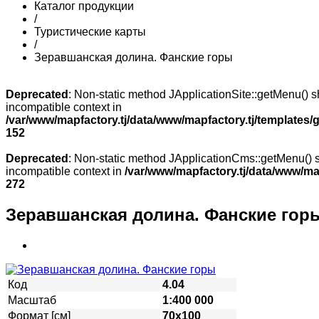
Каталог продукции
/
Туристические карты
/
Зеравшанская долина. Фанские горы
Deprecated
: Non-static method JApplicationSite::getMenu() sh
incompatible context in
/var/www/mapfactory.tj/data/www/mapfactory.tj/templates/g
152
Deprecated
: Non-static method JApplicationCms::getMenu() sh
incompatible context in
/var/www/mapfactory.tj/data/www/mapf
272
Зеравшанская долина. Фанские гор
Код
4.04
Масштаб
1:400 000
Формат [см]
70х100