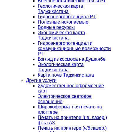
Внешнеполитические связи РТ
Геологическая карта
Таджикистана
Гидроэнергопотенциал РТ
Полезные ископаемые
Водные ресурсы
Экономическая карта
Таджикистана
Гидроэнергопотенциал и
коммуникационные возможности
РТ
Взгляд из космоса на Душанбе
Экологическая карта
Таджикистана
Карта почв Таджикистана
Другие услуги
Художественное оформление
карт
Электрическое световое
оснащение
Широкоформатная печать на
плоттере
Печать на принтере (цв. лазер.)
ф-та А3
Печать на принтере (ч/б лазер.)