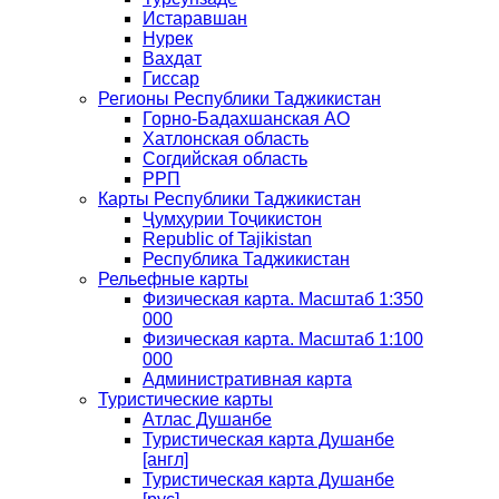
Истаравшан
Нурек
Вахдат
Гиссар
Регионы Республики Таджикистан
Горно-Бадахшанская АО
Хатлонская область
Согдийская область
РРП
Карты Республики Таджикистан
Ҷумҳурии Тоҷикистон
Republic of Tajikistan
Республика Таджикистан
Рельефные карты
Физическая карта. Масштаб 1:350
000
Физическая карта. Масштаб 1:100
000
Административная карта
Туристические карты
Атлас Душанбе
Туристическая карта Душанбе
[англ]
Туристическая карта Душанбе