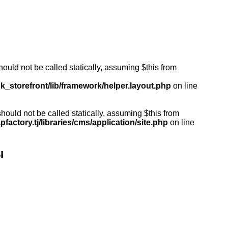
ould not be called statically, assuming $this from
k_storefront/lib/framework/helper.layout.php
on line
ould not be called statically, assuming $this from
actory.tj/libraries/cms/application/site.php
on line
ы