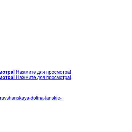
мотра!
Нажмите для просмотра!
мотра!
Нажмите для просмотра!
zeravshanskaya-dolina-fanskie-