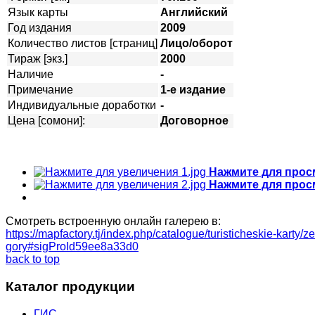
Язык карты
Английский
Год издания
2009
Количество листов [страниц]
Лицо/оборот
Тираж [экз.]
2000
Наличие
-
Примечание
1-е издание
Индивидуальные доработки
-
Цена [сомони]:
Договорное
Нажмите для прос
Нажмите для прос
Смотреть встроенную онлайн галерею в:
https://mapfactory.tj/index.php/catalogue/turisticheskie-karty/
gory#sigProId59ee8a33d0
back to top
Каталог продукции
ГИС