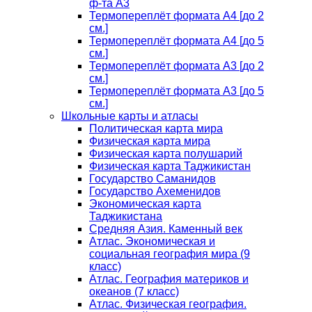
ф-та А3
Термопереплёт формата А4 [до 2
см.]
Термопереплёт формата А4 [до 5
см.]
Термопереплёт формата А3 [до 2
см.]
Термопереплёт формата А3 [до 5
см.]
Школьные карты и атласы
Политическая карта мира
Физическая карта мира
Физическая карта полушарий
Физическая карта Таджикистан
Государство Саманидов
Государство Ахеменидов
Экономическая карта
Таджикистана
Средняя Азия. Каменный век
Атлас. Экономическая и
социальная география мира (9
класс)
Атлас. География материков и
океанов (7 класс)
Атлас. Физическая география.