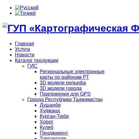
Главная
Услуги
Новости
Каталог продукции
ГИС
Региональные электронные
карты по районам РТ
3D модели рельефа
3D модели города
Приложения для GPS
Города Республики Таджикистан
Душанбе
Худжанд
Курган-Тюбе
Хорог
Куляб
Пенджикент
Турсунзаде