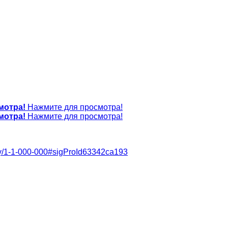
мотра!
Нажмите для просмотра!
мотра!
Нажмите для просмотра!
arty/1-1-000-000#sigProId63342ca193