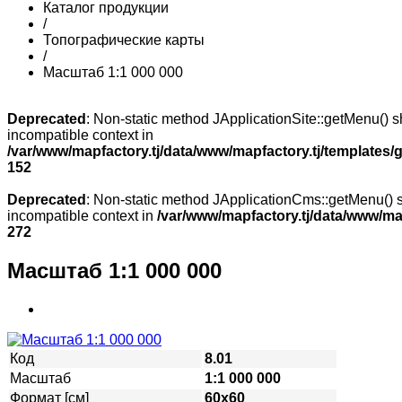
Каталог продукции
/
Топографические карты
/
Масштаб 1:1 000 000
Deprecated
: Non-static method JApplicationSite::getMenu() sh
incompatible context in
/var/www/mapfactory.tj/data/www/mapfactory.tj/templates/g
152
Deprecated
: Non-static method JApplicationCms::getMenu() sh
incompatible context in
/var/www/mapfactory.tj/data/www/mapf
272
Масштаб 1:1 000 000
Код
8.01
Масштаб
1:1 000 000
Формат [см]
60х60