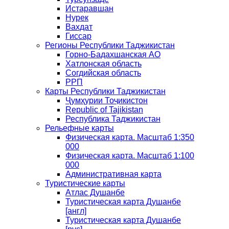
Истаравшан
Нурек
Вахдат
Гиссар
Регионы Республики Таджикистан
Горно-Бадахшанская АО
Хатлонская область
Согдийская область
РРП
Карты Республики Таджикистан
Ҷумҳурии Тоҷикистон
Republic of Tajikistan
Республика Таджикистан
Рельефные карты
Физическая карта. Масштаб 1:350
000
Физическая карта. Масштаб 1:100
000
Административная карта
Туристические карты
Атлас Душанбе
Туристическая карта Душанбе
[англ]
Туристическая карта Душанбе