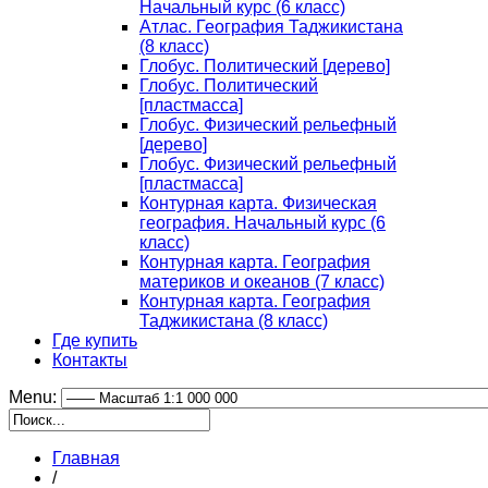
Начальный курс (6 класс)
Атлас. География Таджикистана
(8 класс)
Глобус. Политический [дерево]
Глобус. Политический
[пластмасса]
Глобус. Физический рельефный
[дерево]
Глобус. Физический рельефный
[пластмасса]
Контурная карта. Физическая
география. Начальный курс (6
класс)
Контурная карта. География
материков и океанов (7 класс)
Контурная карта. География
Таджикистана (8 класс)
Где купить
Контакты
Menu:
Главная
/