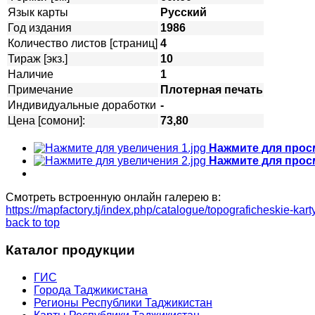
Язык карты
Русский
Год издания
1986
Количество листов [страниц]
4
Тираж [экз.]
10
Наличие
1
Примечание
Плотерная печать
Индивидуальные доработки
-
Цена [сомони]:
73,80
Нажмите для прос
Нажмите для прос
Смотреть встроенную онлайн галерею в:
https://mapfactory.tj/index.php/catalogue/topograficheskie-k
back to top
Каталог продукции
ГИС
Города Таджикистана
Регионы Республики Таджикистан