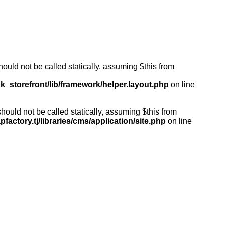
ould not be called statically, assuming $this from
k_storefront/lib/framework/helper.layout.php
on line
ould not be called statically, assuming $this from
actory.tj/libraries/cms/application/site.php
on line