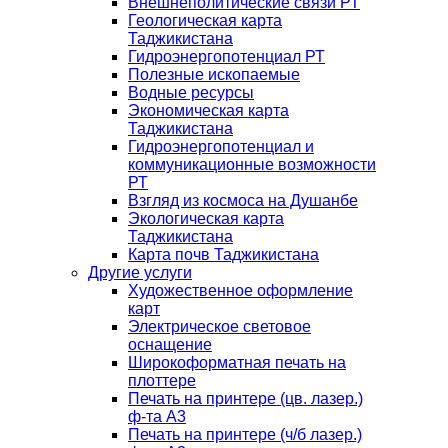
Внешнеполитические связи РТ
Геологическая карта
Таджикистана
Гидроэнергопотенциал РТ
Полезные ископаемые
Водные ресурсы
Экономическая карта
Таджикистана
Гидроэнергопотенциал и
коммуникационные возможности
РТ
Взгляд из космоса на Душанбе
Экологическая карта
Таджикистана
Карта почв Таджикистана
Другие услуги
Художественное оформление
карт
Электрическое световое
оснащение
Широкоформатная печать на
плоттере
Печать на принтере (цв. лазер.)
ф-та А3
Печать на принтере (ч/б лазер.)