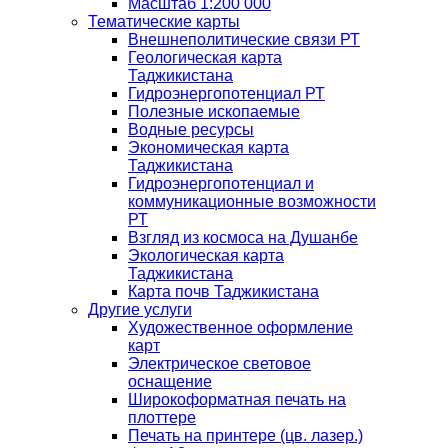
Масштаб 1:200 000
Тематические карты
Внешнеполитические связи РТ
Геологическая карта
Таджикистана
Гидроэнергопотенциал РТ
Полезные ископаемые
Водные ресурсы
Экономическая карта
Таджикистана
Гидроэнергопотенциал и
коммуникационные возможности
РТ
Взгляд из космоса на Душанбе
Экологическая карта
Таджикистана
Карта почв Таджикистана
Другие услуги
Художественное оформление
карт
Электрическое световое
оснащение
Широкоформатная печать на
плоттере
Печать на принтере (цв. лазер.)