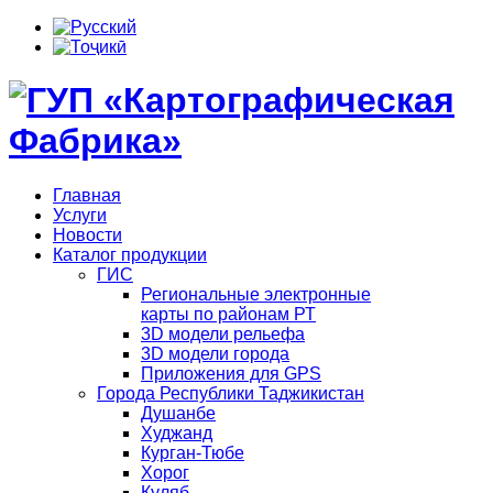
Главная
Услуги
Новости
Каталог продукции
ГИС
Региональные электронные
карты по районам РТ
3D модели рельефа
3D модели города
Приложения для GPS
Города Республики Таджикистан
Душанбе
Худжанд
Курган-Тюбе
Хорог
Куляб