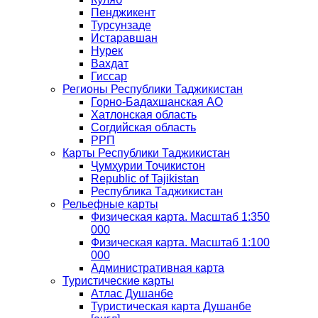
Пенджикент
Турсунзаде
Истаравшан
Нурек
Вахдат
Гиссар
Регионы Республики Таджикистан
Горно-Бадахшанская АО
Хатлонская область
Согдийская область
РРП
Карты Республики Таджикистан
Ҷумҳурии Тоҷикистон
Republic of Tajikistan
Республика Таджикистан
Рельефные карты
Физическая карта. Масштаб 1:350
000
Физическая карта. Масштаб 1:100
000
Административная карта
Туристические карты
Атлас Душанбе
Туристическая карта Душанбе