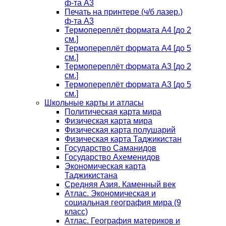
ф-та А3
Печать на принтере (ч/б лазер.)
ф-та А3
Термопереплёт формата А4 [до 2
см.]
Термопереплёт формата А4 [до 5
см.]
Термопереплёт формата А3 [до 2
см.]
Термопереплёт формата А3 [до 5
см.]
Школьные карты и атласы
Политическая карта мира
Физическая карта мира
Физическая карта полушарий
Физическая карта Таджикистан
Государство Саманидов
Государство Ахеменидов
Экономическая карта
Таджикистана
Средняя Азия. Каменный век
Атлас. Экономическая и
социальная география мира (9
класс)
Атлас. География материков и