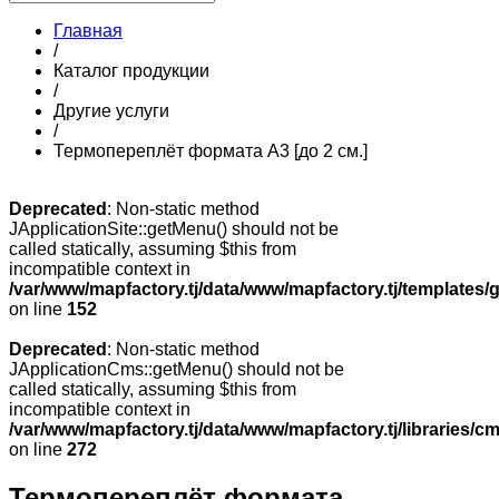
Главная
/
Каталог продукции
/
Другие услуги
/
Термопереплёт формата А3 [до 2 см.]
Deprecated
: Non-static method
JApplicationSite::getMenu() should not be
called statically, assuming $this from
incompatible context in
/var/www/mapfactory.tj/data/www/mapfactory.tj/templates/g
on line
152
Deprecated
: Non-static method
JApplicationCms::getMenu() should not be
called statically, assuming $this from
incompatible context in
/var/www/mapfactory.tj/data/www/mapfactory.tj/libraries/cm
on line
272
Термопереплёт формата