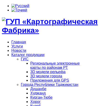
Главная
Услуги
Новости
Каталог продукции
ГИС
Региональные электронные
карты по районам РТ
3D модели рельефа
3D модели города
Приложения для GPS
Города Республики Таджикистан
Душанбе
Худжанд
Курган-Тюбе
Хорог
Куляб