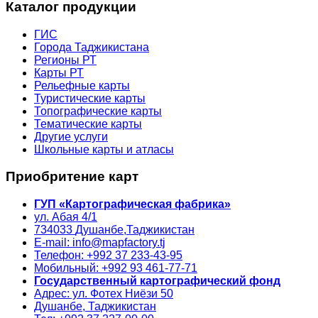
Каталог продукции
ГИС
Города Таджикистана
Регионы РТ
Карты РТ
Рельефные карты
Туристические карты
Топографические карты
Тематические карты
Другие услуги
Школьные карты и атласы
Приобритение карт
ГУП «Картографическая фабрика»
ул. Абая 4/1
734033
Душанбе,
Таджикистан
E-mail: info@mapfactory.tj
Телефон: +992 37 233-43-95
Мобильный: +992 93 461-77-71
Государственный картографический фонд
Адрес: ул. Фотех Ниёзи 50
Душанбе, Таджикистан