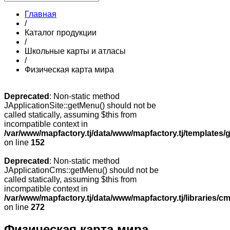
Главная
/
Каталог продукции
/
Школьные карты и атласы
/
Физическая карта мира
Deprecated
: Non-static method
JApplicationSite::getMenu() should not be
called statically, assuming $this from
incompatible context in
/var/www/mapfactory.tj/data/www/mapfactory.tj/templates/g
on line
152
Deprecated
: Non-static method
JApplicationCms::getMenu() should not be
called statically, assuming $this from
incompatible context in
/var/www/mapfactory.tj/data/www/mapfactory.tj/libraries/cm
on line
272
Физическая карта мира