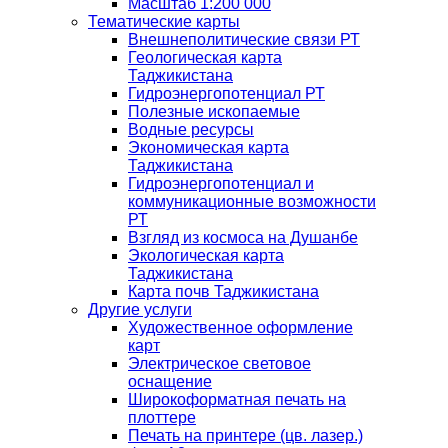
Масштаб 1:200 000
Тематические карты
Внешнеполитические связи РТ
Геологическая карта
Таджикистана
Гидроэнергопотенциал РТ
Полезные ископаемые
Водные ресурсы
Экономическая карта
Таджикистана
Гидроэнергопотенциал и
коммуникационные возможности
РТ
Взгляд из космоса на Душанбе
Экологическая карта
Таджикистана
Карта почв Таджикистана
Другие услуги
Художественное оформление
карт
Электрическое световое
оснащение
Широкоформатная печать на
плоттере
Печать на принтере (цв. лазер.)