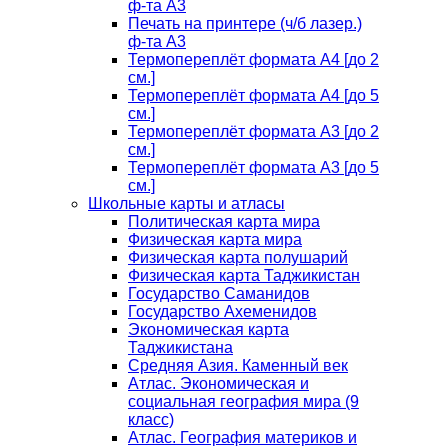
ф-та А3
Печать на принтере (ч/б лазер.)
ф-та А3
Термопереплёт формата А4 [до 2
см.]
Термопереплёт формата А4 [до 5
см.]
Термопереплёт формата А3 [до 2
см.]
Термопереплёт формата А3 [до 5
см.]
Школьные карты и атласы
Политическая карта мира
Физическая карта мира
Физическая карта полушарий
Физическая карта Таджикистан
Государство Саманидов
Государство Ахеменидов
Экономическая карта
Таджикистана
Средняя Азия. Каменный век
Атлас. Экономическая и
социальная география мира (9
класс)
Атлас. География материков и