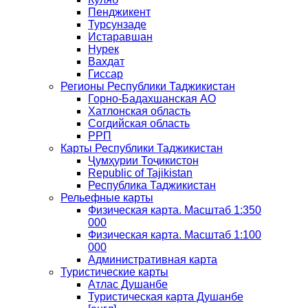
Пенджикент
Турсунзаде
Истаравшан
Нурек
Вахдат
Гиссар
Регионы Республики Таджикистан
Горно-Бадахшанская АО
Хатлонская область
Согдийская область
РРП
Карты Республики Таджикистан
Ҷумҳурии Тоҷикистон
Republic of Tajikistan
Республика Таджикистан
Рельефные карты
Физическая карта. Масштаб 1:350
000
Физическая карта. Масштаб 1:100
000
Административная карта
Туристические карты
Атлас Душанбе
Туристическая карта Душанбе