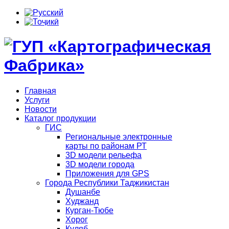
Главная
Услуги
Новости
Каталог продукции
ГИС
Региональные электронные
карты по районам РТ
3D модели рельефа
3D модели города
Приложения для GPS
Города Республики Таджикистан
Душанбе
Худжанд
Курган-Тюбе
Хорог
Куляб