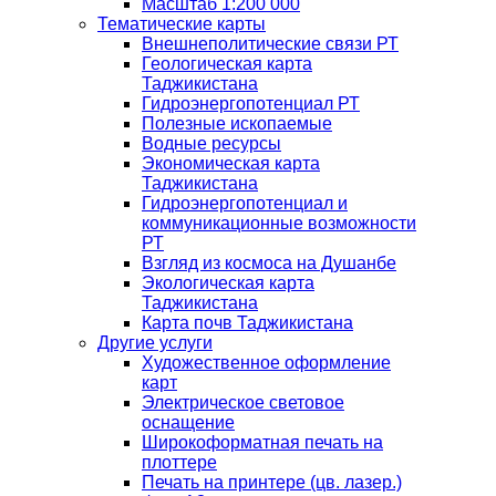
Масштаб 1:200 000
Тематические карты
Внешнеполитические связи РТ
Геологическая карта
Таджикистана
Гидроэнергопотенциал РТ
Полезные ископаемые
Водные ресурсы
Экономическая карта
Таджикистана
Гидроэнергопотенциал и
коммуникационные возможности
РТ
Взгляд из космоса на Душанбе
Экологическая карта
Таджикистана
Карта почв Таджикистана
Другие услуги
Художественное оформление
карт
Электрическое световое
оснащение
Широкоформатная печать на
плоттере
Печать на принтере (цв. лазер.)