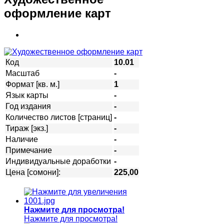
оформление карт
Код
10.01
Масштаб
-
Формат [кв. м.]
1
Язык карты
-
Год издания
-
Количество листов [страниц]
-
Тираж [экз.]
-
Наличие
-
Примечание
-
Индивидуальные доработки
-
Цена [сомони]:
225,00
Нажмите для просмотра!
Нажмите для просмотра!