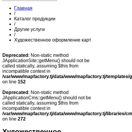
Главная
/
Каталог продукции
/
Другие услуги
/
Художественное оформление карт
Deprecated
: Non-static method
JApplicationSite::getMenu() should not be
called statically, assuming $this from
incompatible context in
/var/www/mapfactory.tj/data/www/mapfactory.tj/templates/g
on line
152
Deprecated
: Non-static method
JApplicationCms::getMenu() should not be
called statically, assuming $this from
incompatible context in
/var/www/mapfactory.tj/data/www/mapfactory.tj/libraries/cm
on line
272
Художественное