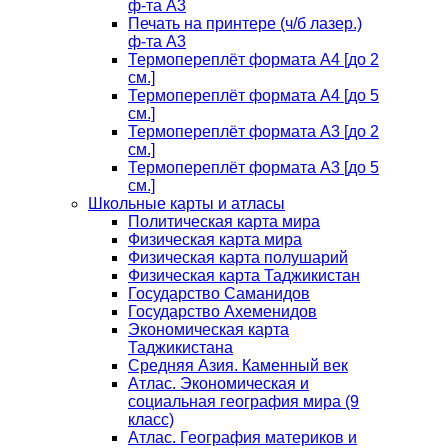
ф-та А3
Печать на принтере (ч/б лазер.)
ф-та А3
Термопереплёт формата А4 [до 2
см.]
Термопереплёт формата А4 [до 5
см.]
Термопереплёт формата А3 [до 2
см.]
Термопереплёт формата А3 [до 5
см.]
Школьные карты и атласы
Политическая карта мира
Физическая карта мира
Физическая карта полушарий
Физическая карта Таджикистан
Государство Саманидов
Государство Ахеменидов
Экономическая карта
Таджикистана
Средняя Азия. Каменный век
Атлас. Экономическая и
социальная география мира (9
класс)
Атлас. География материков и