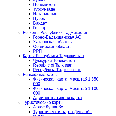
Пенджикент
Турсунзаде
Истаравшан
Нурек
Вахдат
Гиссар
Регионы Республики Таджикистан
Горно-Бадахшанская АО
Хатлонская область
Согдийская область
РРП
Карты Республики Таджикистан
Ҷумҳурии Тоҷикистон
Republic of Tajikistan
Республика Таджикистан
Рельефные карты
Физическая карта. Масштаб 1:350
000
Физическая карта. Масштаб 1:100
000
Административная карта
Туристические карты
Атлас Душанбе
Туристическая карта Душанбе