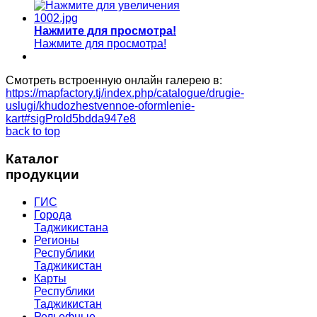
Нажмите для просмотра!
Нажмите для просмотра!
Смотреть встроенную онлайн галерею в:
https://mapfactory.tj/index.php/catalogue/drugie-
uslugi/khudozhestvennoe-oformlenie-
kart#sigProId5bdda947e8
back to top
Каталог
продукции
ГИС
Города
Таджикистана
Регионы
Республики
Таджикистан
Карты
Республики
Таджикистан
Рельефные