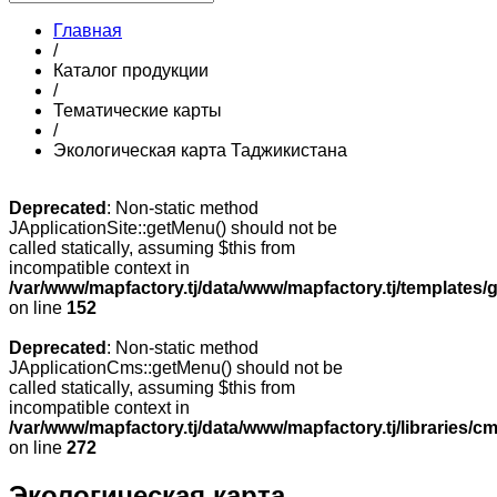
Главная
/
Каталог продукции
/
Тематические карты
/
Экологическая карта Таджикистана
Deprecated
: Non-static method
JApplicationSite::getMenu() should not be
called statically, assuming $this from
incompatible context in
/var/www/mapfactory.tj/data/www/mapfactory.tj/templates/g
on line
152
Deprecated
: Non-static method
JApplicationCms::getMenu() should not be
called statically, assuming $this from
incompatible context in
/var/www/mapfactory.tj/data/www/mapfactory.tj/libraries/cm
on line
272
Экологическая карта