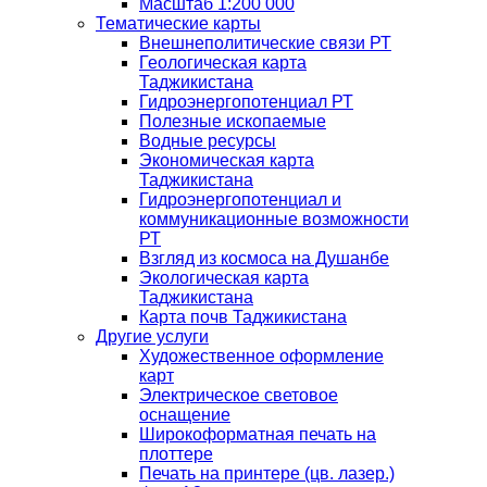
Масштаб 1:200 000
Тематические карты
Внешнеполитические связи РТ
Геологическая карта
Таджикистана
Гидроэнергопотенциал РТ
Полезные ископаемые
Водные ресурсы
Экономическая карта
Таджикистана
Гидроэнергопотенциал и
коммуникационные возможности
РТ
Взгляд из космоса на Душанбе
Экологическая карта
Таджикистана
Карта почв Таджикистана
Другие услуги
Художественное оформление
карт
Электрическое световое
оснащение
Широкоформатная печать на
плоттере
Печать на принтере (цв. лазер.)