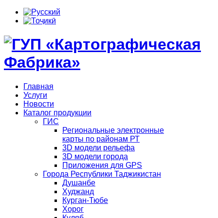
Главная
Услуги
Новости
Каталог продукции
ГИС
Региональные электронные
карты по районам РТ
3D модели рельефа
3D модели города
Приложения для GPS
Города Республики Таджикистан
Душанбе
Худжанд
Курган-Тюбе
Хорог
Куляб