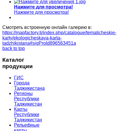
Нажмите для просмотра!
Нажмите для просмотра!
Смотреть встроенную онлайн галерею в:
https://mapfactory.tj/index.php/catalogue/tematicheskie-
karty/ekologicheskaya-karta-
tadzhikistana#sigProId896563451a
back to top
Каталог
продукции
ГИС
Города
Таджикистана
Регионы
Республики
Таджикистан
Карты
Республики
Таджикистан
Рельефные
карты