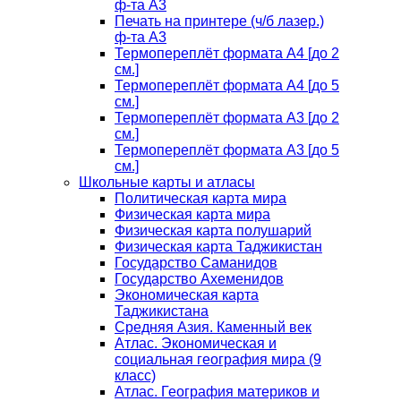
ф-та А3
Печать на принтере (ч/б лазер.)
ф-та А3
Термопереплёт формата А4 [до 2
см.]
Термопереплёт формата А4 [до 5
см.]
Термопереплёт формата А3 [до 2
см.]
Термопереплёт формата А3 [до 5
см.]
Школьные карты и атласы
Политическая карта мира
Физическая карта мира
Физическая карта полушарий
Физическая карта Таджикистан
Государство Саманидов
Государство Ахеменидов
Экономическая карта
Таджикистана
Средняя Азия. Каменный век
Атлас. Экономическая и
социальная география мира (9
класс)
Атлас. География материков и