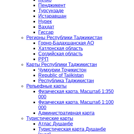
Пенджикент
Турсунзаде
Истаравшан
Нурек
Вахдат
Гиссар
Регионы Республики Таджикистан
Горно-Бадахшанская АО
Хатлонская область
Согдийская область
РРП
Карты Республики Таджикистан
Ҷумҳурии Тоҷикистон
Republic of Tajikistan
Республика Таджикистан
Рельефные карты
Физическая карта. Масштаб 1:350
000
Физическая карта. Масштаб 1:100
000
Административная карта
Туристические карты
Атлас Душанбе
Туристическая карта Душанбе