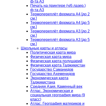
ф-та А3
Печать на принтере (ч/б лазер.)
ф-та А3
Термопереплёт формата А4 [до 2
см.]
Термопереплёт формата А4 [до 5
см.]
Термопереплёт формата А3 [до 2
см.]
Термопереплёт формата А3 [до 5
см.]
Школьные карты и атласы
Политическая карта мира
Физическая карта мира
Физическая карта полушарий
Физическая карта Таджикистан
Государство Саманидов
Государство Ахеменидов
Экономическая карта
Таджикистана
Средняя Азия. Каменный век
Атлас. Экономическая и
социальная география мира (9
класс)
Атлас. География материков и