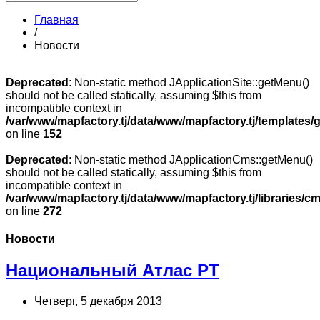
Главная
/
Новости
Deprecated
: Non-static method JApplicationSite::getMenu()
should not be called statically, assuming $this from
incompatible context in
/var/www/mapfactory.tj/data/www/mapfactory.tj/templates/g
on line
152
Deprecated
: Non-static method JApplicationCms::getMenu()
should not be called statically, assuming $this from
incompatible context in
/var/www/mapfactory.tj/data/www/mapfactory.tj/libraries/cm
on line
272
Новости
Национальный Атлас РТ
Четверг, 5 декабря 2013