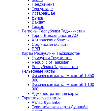
Пенджикент
Турсунзаде
Истаравшан
Нурек
Вахдат
Гиссар
Регионы Республики Таджикистан
Горно-Бадахшанская АО
Хатлонская область
Согдийская область
РРП
Карты Республики Таджикистан
Ҷумҳурии Тоҷикистон
Republic of Tajikistan
Республика Таджикистан
Рельефные карты
Физическая карта. Масштаб 1:350
000
Физическая карта. Масштаб 1:100
000
Административная карта
Туристические карты
Атлас Душанбе
Туристическая карта Душанбе