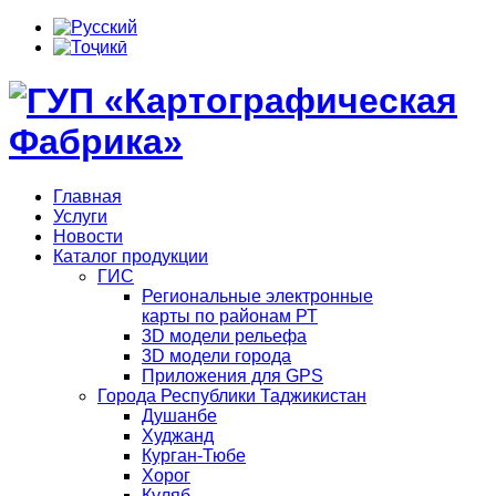
Главная
Услуги
Новости
Каталог продукции
ГИС
Региональные электронные
карты по районам РТ
3D модели рельефа
3D модели города
Приложения для GPS
Города Республики Таджикистан
Душанбе
Худжанд
Курган-Тюбе
Хорог
Куляб