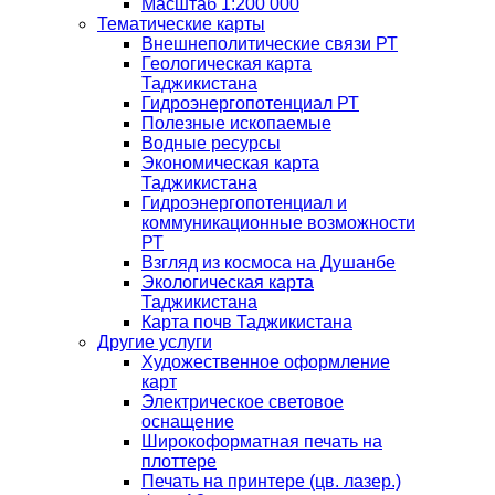
Масштаб 1:200 000
Тематические карты
Внешнеполитические связи РТ
Геологическая карта
Таджикистана
Гидроэнергопотенциал РТ
Полезные ископаемые
Водные ресурсы
Экономическая карта
Таджикистана
Гидроэнергопотенциал и
коммуникационные возможности
РТ
Взгляд из космоса на Душанбе
Экологическая карта
Таджикистана
Карта почв Таджикистана
Другие услуги
Художественное оформление
карт
Электрическое световое
оснащение
Широкоформатная печать на
плоттере
Печать на принтере (цв. лазер.)