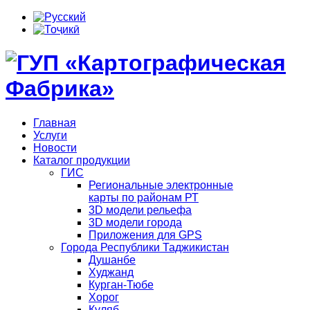
Главная
Услуги
Новости
Каталог продукции
ГИС
Региональные электронные
карты по районам РТ
3D модели рельефа
3D модели города
Приложения для GPS
Города Республики Таджикистан
Душанбе
Худжанд
Курган-Тюбе
Хорог
Куляб