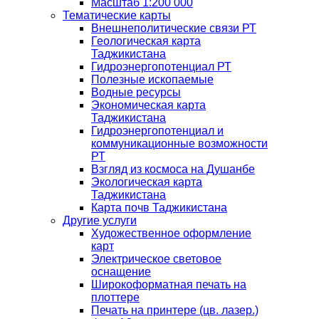
Масштаб 1:200 000
Тематические карты
Внешнеполитические связи РТ
Геологическая карта
Таджикистана
Гидроэнергопотенциал РТ
Полезные ископаемые
Водные ресурсы
Экономическая карта
Таджикистана
Гидроэнергопотенциал и
коммуникационные возможности
РТ
Взгляд из космоса на Душанбе
Экологическая карта
Таджикистана
Карта почв Таджикистана
Другие услуги
Художественное оформление
карт
Электрическое световое
оснащение
Широкоформатная печать на
плоттере
Печать на принтере (цв. лазер.)