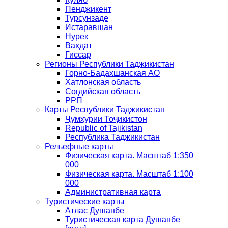
Пенджикент
Турсунзаде
Истаравшан
Нурек
Вахдат
Гиссар
Регионы Республики Таджикистан
Горно-Бадахшанская АО
Хатлонская область
Согдийская область
РРП
Карты Республики Таджикистан
Ҷумҳурии Тоҷикистон
Republic of Tajikistan
Республика Таджикистан
Рельефные карты
Физическая карта. Масштаб 1:350
000
Физическая карта. Масштаб 1:100
000
Административная карта
Туристические карты
Атлас Душанбе
Туристическая карта Душанбе