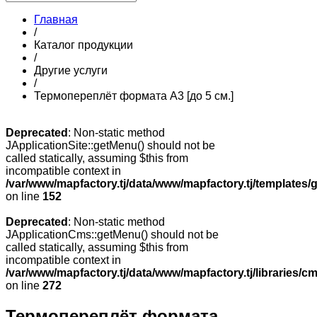
Главная
/
Каталог продукции
/
Другие услуги
/
Термопереплёт формата А3 [до 5 см.]
Deprecated
: Non-static method
JApplicationSite::getMenu() should not be
called statically, assuming $this from
incompatible context in
/var/www/mapfactory.tj/data/www/mapfactory.tj/templates/g
on line
152
Deprecated
: Non-static method
JApplicationCms::getMenu() should not be
called statically, assuming $this from
incompatible context in
/var/www/mapfactory.tj/data/www/mapfactory.tj/libraries/cm
on line
272
Термопереплёт формата