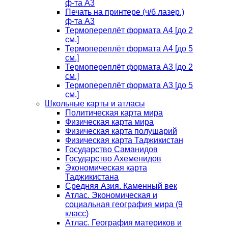
ф-та А3
Печать на принтере (ч/б лазер.)
ф-та А3
Термопереплёт формата А4 [до 2
см.]
Термопереплёт формата А4 [до 5
см.]
Термопереплёт формата А3 [до 2
см.]
Термопереплёт формата А3 [до 5
см.]
Школьные карты и атласы
Политическая карта мира
Физическая карта мира
Физическая карта полушарий
Физическая карта Таджикистан
Государство Саманидов
Государство Ахеменидов
Экономическая карта
Таджикистана
Средняя Азия. Каменный век
Атлас. Экономическая и
социальная география мира (9
класс)
Атлас. География материков и