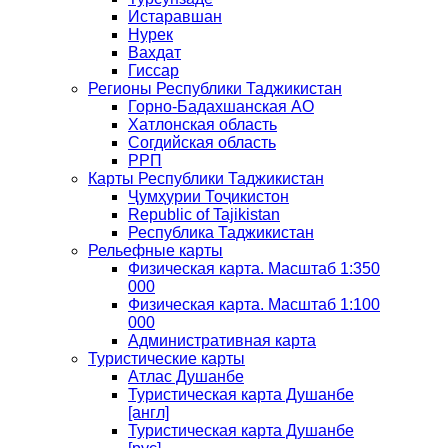
Истаравшан
Нурек
Вахдат
Гиссар
Регионы Республики Таджикистан
Горно-Бадахшанская АО
Хатлонская область
Согдийская область
РРП
Карты Республики Таджикистан
Ҷумҳурии Тоҷикистон
Republic of Tajikistan
Республика Таджикистан
Рельефные карты
Физическая карта. Масштаб 1:350
000
Физическая карта. Масштаб 1:100
000
Административная карта
Туристические карты
Атлас Душанбе
Туристическая карта Душанбе
[англ]
Туристическая карта Душанбе