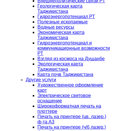
Внешнеполитические связи РТ
Геологическая карта
Таджикистана
Гидроэнергопотенциал РТ
Полезные ископаемые
Водные ресурсы
Экономическая карта
Таджикистана
Гидроэнергопотенциал и
коммуникационные возможности
РТ
Взгляд из космоса на Душанбе
Экологическая карта
Таджикистана
Карта почв Таджикистана
Другие услуги
Художественное оформление
карт
Электрическое световое
оснащение
Широкоформатная печать на
плоттере
Печать на принтере (цв. лазер.)
ф-та А3
Печать на принтере (ч/б лазер.)