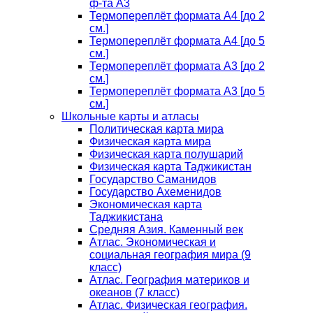
ф-та А3
Термопереплёт формата А4 [до 2
см.]
Термопереплёт формата А4 [до 5
см.]
Термопереплёт формата А3 [до 2
см.]
Термопереплёт формата А3 [до 5
см.]
Школьные карты и атласы
Политическая карта мира
Физическая карта мира
Физическая карта полушарий
Физическая карта Таджикистан
Государство Саманидов
Государство Ахеменидов
Экономическая карта
Таджикистана
Средняя Азия. Каменный век
Атлас. Экономическая и
социальная география мира (9
класс)
Атлас. География материков и
океанов (7 класс)
Атлас. Физическая география.