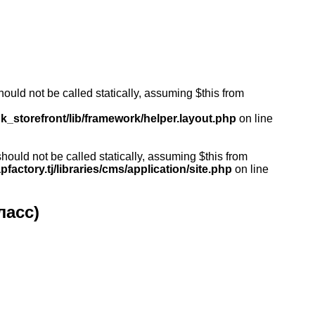
ould not be called statically, assuming $this from
k_storefront/lib/framework/helper.layout.php
on line
ould not be called statically, assuming $this from
actory.tj/libraries/cms/application/site.php
on line
ласс)