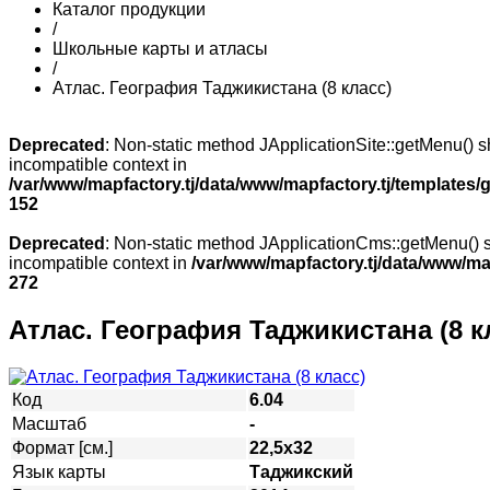
Каталог продукции
/
Школьные карты и атласы
/
Атлас. География Таджикистана (8 класс)
Deprecated
: Non-static method JApplicationSite::getMenu() sh
incompatible context in
/var/www/mapfactory.tj/data/www/mapfactory.tj/templates/g
152
Deprecated
: Non-static method JApplicationCms::getMenu() sh
incompatible context in
/var/www/mapfactory.tj/data/www/mapf
272
Атлас. География Таджикистана (8 к
Код
6.04
Масштаб
-
Формат [см.]
22,5х32
Язык карты
Таджикский