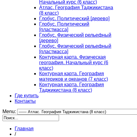
Начальный курс (6 класс)
Атлас. География Таджикистана
(8 класс)
Глобус. Политический [дерево]
Глобус. Политический
[пластмасса]
Глобус. Физический рельефный
[дерево]
Глобус. Физический рельефный
[пластмасса]
Контурная карта. Физическая
география. Начальный курс (6
класс)
Контурная карта. География
материков и океанов (7 класс)
Контурная карта. География
Таджикистана (8 класс)
Где купить
Контакты
Menu:
Главная
/