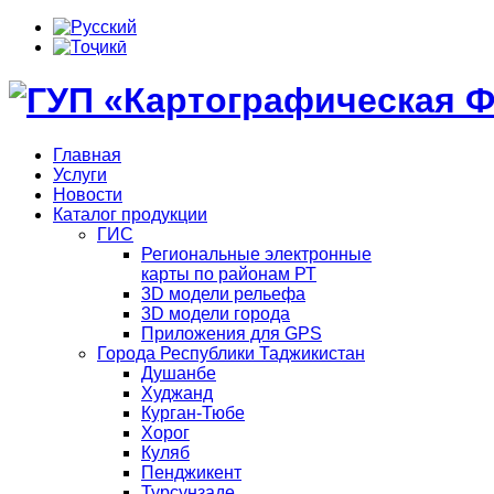
Главная
Услуги
Новости
Каталог продукции
ГИС
Региональные электронные
карты по районам РТ
3D модели рельефа
3D модели города
Приложения для GPS
Города Республики Таджикистан
Душанбе
Худжанд
Курган-Тюбе
Хорог
Куляб
Пенджикент
Турсунзаде