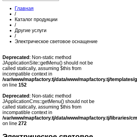
Главная
/
Каталог продукции
/
Другие услуги
/
Электрическое световое оснащение
Deprecated
: Non-static method
JApplicationSite::getMenu() should not be
called statically, assuming $this from
incompatible context in
/var/www/mapfactory.tj/data/www/mapfactory.tj/templates/g
on line
152
Deprecated
: Non-static method
JApplicationCms::getMenu() should not be
called statically, assuming $this from
incompatible context in
/var/www/mapfactory.tj/data/www/mapfactory.tj/libraries/cm
on line
272
Электрическое световое