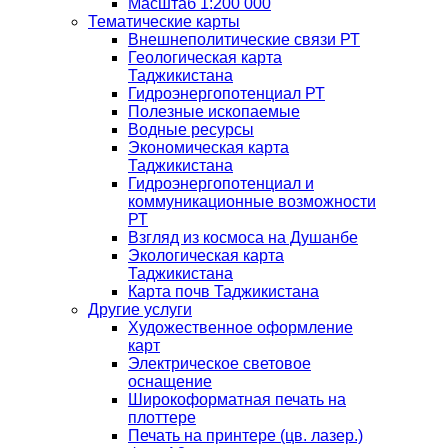
Масштаб 1:200 000
Тематические карты
Внешнеполитические связи РТ
Геологическая карта
Таджикистана
Гидроэнергопотенциал РТ
Полезные ископаемые
Водные ресурсы
Экономическая карта
Таджикистана
Гидроэнергопотенциал и
коммуникационные возможности
РТ
Взгляд из космоса на Душанбе
Экологическая карта
Таджикистана
Карта почв Таджикистана
Другие услуги
Художественное оформление
карт
Электрическое световое
оснащение
Широкоформатная печать на
плоттере
Печать на принтере (цв. лазер.)