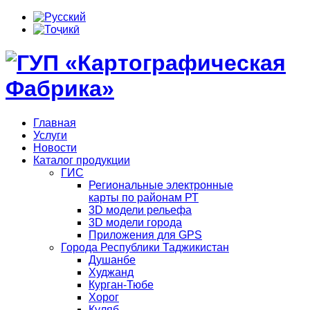
Главная
Услуги
Новости
Каталог продукции
ГИС
Региональные электронные
карты по районам РТ
3D модели рельефа
3D модели города
Приложения для GPS
Города Республики Таджикистан
Душанбе
Худжанд
Курган-Тюбе
Хорог
Куляб