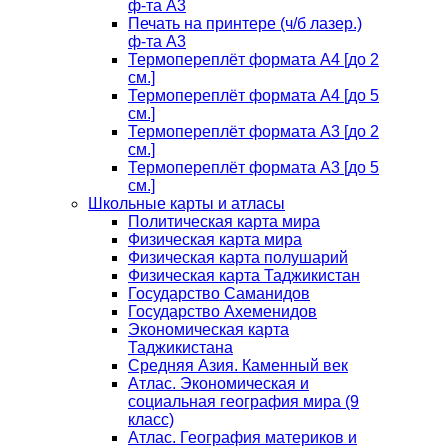
ф-та А3
Печать на принтере (ч/б лазер.)
ф-та А3
Термопереплёт формата А4 [до 2
см.]
Термопереплёт формата А4 [до 5
см.]
Термопереплёт формата А3 [до 2
см.]
Термопереплёт формата А3 [до 5
см.]
Школьные карты и атласы
Политическая карта мира
Физическая карта мира
Физическая карта полушарий
Физическая карта Таджикистан
Государство Саманидов
Государство Ахеменидов
Экономическая карта
Таджикистана
Средняя Азия. Каменный век
Атлас. Экономическая и
социальная география мира (9
класс)
Атлас. География материков и