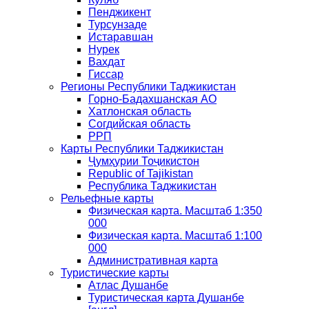
Пенджикент
Турсунзаде
Истаравшан
Нурек
Вахдат
Гиссар
Регионы Республики Таджикистан
Горно-Бадахшанская АО
Хатлонская область
Согдийская область
РРП
Карты Республики Таджикистан
Ҷумҳурии Тоҷикистон
Republic of Tajikistan
Республика Таджикистан
Рельефные карты
Физическая карта. Масштаб 1:350
000
Физическая карта. Масштаб 1:100
000
Административная карта
Туристические карты
Атлас Душанбе
Туристическая карта Душанбе