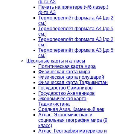
ф-та А3
Печать на принтере (ч/б лазер.)
ф-та А3
Термопереплёт формата А4 [до 2
см.]
Термопереплёт формата А4 [до 5
см.]
Термопереплёт формата А3 [до 2
см.]
Термопереплёт формата А3 [до 5
см.]
Школьные карты и атласы
Политическая карта мира
Физическая карта мира
Физическая карта полушарий
Физическая карта Таджикистан
Государство Саманидов
Государство Ахеменидов
Экономическая карта
Таджикистана
Средняя Азия. Каменный век
Атлас. Экономическая и
социальная география мира (9
класс)
Атлас. География материков и