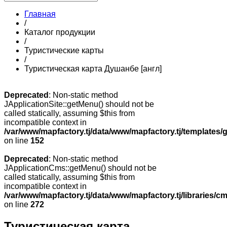
Главная
/
Каталог продукции
/
Туристические карты
/
Туристическая карта Душанбе [англ]
Deprecated
: Non-static method
JApplicationSite::getMenu() should not be
called statically, assuming $this from
incompatible context in
/var/www/mapfactory.tj/data/www/mapfactory.tj/templates/g
on line
152
Deprecated
: Non-static method
JApplicationCms::getMenu() should not be
called statically, assuming $this from
incompatible context in
/var/www/mapfactory.tj/data/www/mapfactory.tj/libraries/cm
on line
272
Туристическая карта