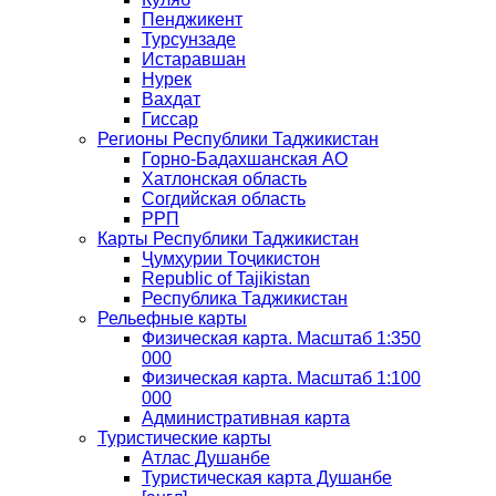
Пенджикент
Турсунзаде
Истаравшан
Нурек
Вахдат
Гиссар
Регионы Республики Таджикистан
Горно-Бадахшанская АО
Хатлонская область
Согдийская область
РРП
Карты Республики Таджикистан
Ҷумҳурии Тоҷикистон
Republic of Tajikistan
Республика Таджикистан
Рельефные карты
Физическая карта. Масштаб 1:350
000
Физическая карта. Масштаб 1:100
000
Административная карта
Туристические карты
Атлас Душанбе
Туристическая карта Душанбе