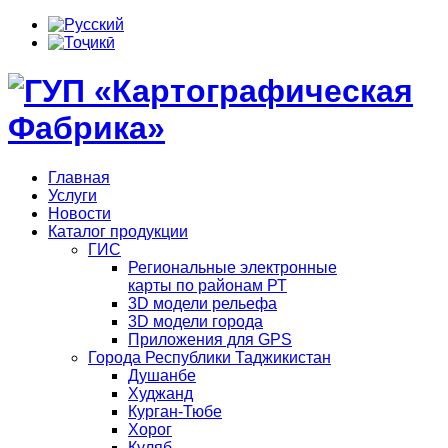
Главная
Услуги
Новости
Каталог продукции
ГИС
Региональные электронные
карты по районам РТ
3D модели рельефа
3D модели города
Приложения для GPS
Города Республики Таджикистан
Душанбе
Худжанд
Курган-Тюбе
Хорог
Куляб