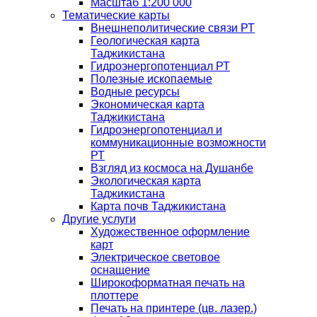
Масштаб 1:200 000
Тематические карты
Внешнеполитические связи РТ
Геологическая карта
Таджикистана
Гидроэнергопотенциал РТ
Полезные ископаемые
Водные ресурсы
Экономическая карта
Таджикистана
Гидроэнергопотенциал и
коммуникационные возможности
РТ
Взгляд из космоса на Душанбе
Экологическая карта
Таджикистана
Карта почв Таджикистана
Другие услуги
Художественное оформление
карт
Электрическое световое
оснащение
Широкоформатная печать на
плоттере
Печать на принтере (цв. лазер.)