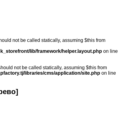
ould not be called statically, assuming $this from
k_storefront/lib/framework/helper.layout.php
on line
ould not be called statically, assuming $this from
actory.tj/libraries/cms/application/site.php
on line
рево]