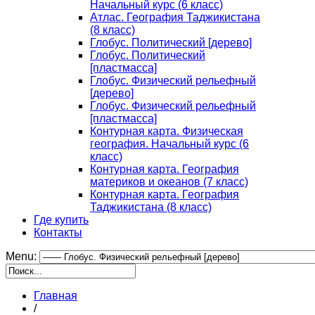
Начальный курс (6 класс)
Атлас. География Таджикистана
(8 класс)
Глобус. Политический [дерево]
Глобус. Политический
[пластмасса]
Глобус. Физический рельефный
[дерево]
Глобус. Физический рельефный
[пластмасса]
Контурная карта. Физическая
география. Начальный курс (6
класс)
Контурная карта. География
материков и океанов (7 класс)
Контурная карта. География
Таджикистана (8 класс)
Где купить
Контакты
Menu:
Главная
/