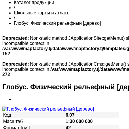
Каталог продукции
/
Школьные карты и атласы
/
Глобус. Физический рельефный [дерево]
Deprecated
: Non-static method JApplicationSite::getMenu() sh
incompatible context in
/var/www/mapfactory.tj/data/www/mapfactory.tj/templates/g
152
Deprecated
: Non-static method JApplicationCms::getMenu() sh
incompatible context in
/var/www/mapfactory.tj/data/www/mapf
272
Глобус. Физический рельефный [де
Код
6.07
Масштаб
1:30 000 000
Формат [см.]
42