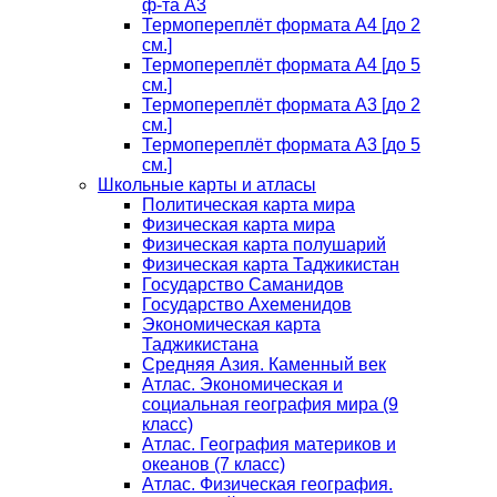
ф-та А3
Термопереплёт формата А4 [до 2
см.]
Термопереплёт формата А4 [до 5
см.]
Термопереплёт формата А3 [до 2
см.]
Термопереплёт формата А3 [до 5
см.]
Школьные карты и атласы
Политическая карта мира
Физическая карта мира
Физическая карта полушарий
Физическая карта Таджикистан
Государство Саманидов
Государство Ахеменидов
Экономическая карта
Таджикистана
Средняя Азия. Каменный век
Атлас. Экономическая и
социальная география мира (9
класс)
Атлас. География материков и
океанов (7 класс)
Атлас. Физическая география.