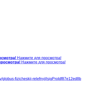
осмотра!
Нажмите для просмотра!
просмотра!
Нажмите для просмотра!
asy/globus-fizicheskij-relefnyj#sigProIdf87e12ed8b