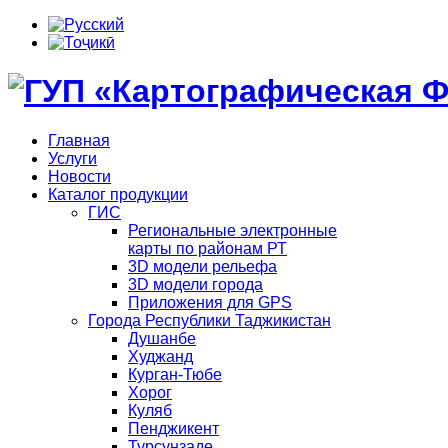
Главная
Услуги
Новости
Каталог продукции
ГИС
Региональные электронные
карты по районам РТ
3D модели рельефа
3D модели города
Приложения для GPS
Города Республики Таджикистан
Душанбе
Худжанд
Курган-Тюбе
Хорог
Куляб
Пенджикент
Турсунзаде