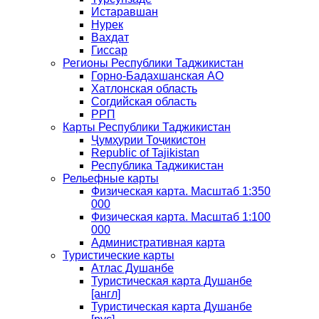
Истаравшан
Нурек
Вахдат
Гиссар
Регионы Республики Таджикистан
Горно-Бадахшанская АО
Хатлонская область
Согдийская область
РРП
Карты Республики Таджикистан
Ҷумҳурии Тоҷикистон
Republic of Tajikistan
Республика Таджикистан
Рельефные карты
Физическая карта. Масштаб 1:350
000
Физическая карта. Масштаб 1:100
000
Административная карта
Туристические карты
Атлас Душанбе
Туристическая карта Душанбе
[англ]
Туристическая карта Душанбе