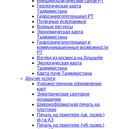
Внешнеполитические связи РТ
Геологическая карта
Таджикистана
Гидроэнергопотенциал РТ
Полезные ископаемые
Водные ресурсы
Экономическая карта
Таджикистана
Гидроэнергопотенциал и
коммуникационные возможности
РТ
Взгляд из космоса на Душанбе
Экологическая карта
Таджикистана
Карта почв Таджикистана
Другие услуги
Художественное оформление
карт
Электрическое световое
оснащение
Широкоформатная печать на
плоттере
Печать на принтере (цв. лазер.)
ф-та А3
Печать на принтере (ч/б лазер.)