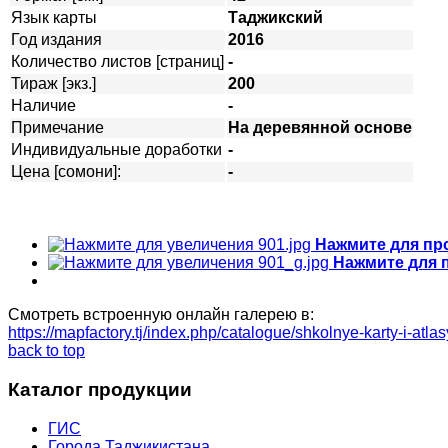
Язык карты
Таджикский
Год издания
2016
Количество листов [страниц]
-
Тираж [экз.]
200
Наличие
-
Примечание
На деревянной основе
Индивидуальные доработки
-
Цена [сомони]:
-
Нажмите для пр
Нажмите для 
Смотреть встроенную онлайн галерею в:
https://mapfactory.tj/index.php/catalogue/shkolnye-karty-i-atl
back to top
Каталог продукции
ГИС
Города Таджикистана