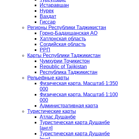
Истаравшан
Нурек
Вахдат
Гиссар
Регионы Республики Таджикистан
Горно-Бадахшанская АО
Хатлонская область
Согдийская область
РРП
Карты Республики Таджикистан
Ҷумҳурии Тоҷикистон
Republic of Tajikistan
Республика Таджикистан
Рельефные карты
Физическая карта. Масштаб 1:350
000
Физическая карта. Масштаб 1:100
000
Административная карта
Туристические карты
Атлас Душанбе
Туристическая карта Душанбе
[англ]
Туристическая карта Душанбе