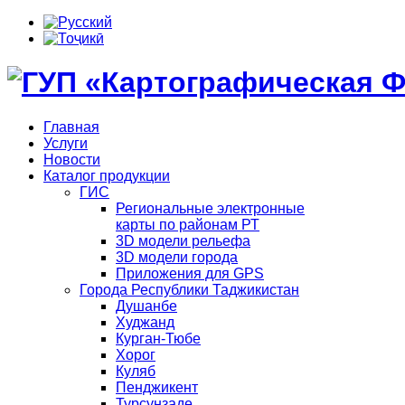
Главная
Услуги
Новости
Каталог продукции
ГИС
Региональные электронные
карты по районам РТ
3D модели рельефа
3D модели города
Приложения для GPS
Города Республики Таджикистан
Душанбе
Худжанд
Курган-Тюбе
Хорог
Куляб
Пенджикент
Турсунзаде