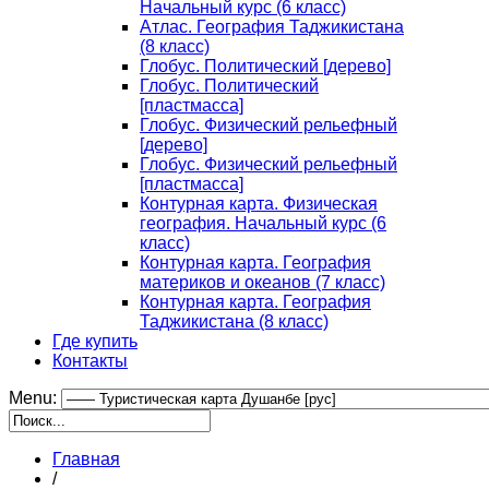
Начальный курс (6 класс)
Атлас. География Таджикистана
(8 класс)
Глобус. Политический [дерево]
Глобус. Политический
[пластмасса]
Глобус. Физический рельефный
[дерево]
Глобус. Физический рельефный
[пластмасса]
Контурная карта. Физическая
география. Начальный курс (6
класс)
Контурная карта. География
материков и океанов (7 класс)
Контурная карта. География
Таджикистана (8 класс)
Где купить
Контакты
Menu:
Главная
/