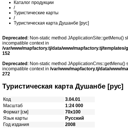
Каталог продукции
/
Туристические карты
/
Туристическая карта Душанбе [рус]
Deprecated
: Non-static method JApplicationSite::getMenu() sh
incompatible context in
/var/www/mapfactory.tj/data/www/mapfactory.tj/templates/g
152
Deprecated
: Non-static method JApplicationCms::getMenu() sh
incompatible context in
/var/www/mapfactory.tj/data/www/mapf
272
Туристическая карта Душанбе [рус]
Код
3.04.01
Масштаб
1:24 000
Формат [см]
70х100
Язык карты
Русский
Год издания
2008