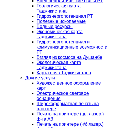
Внешнеполитические связи РТ
Геологическая карта
Таджикистана
Гидроэнергопотенциал РТ
Полезные ископаемые
Водные ресурсы
Экономическая карта
Таджикистана
Гидроэнергопотенциал и
коммуникационные возможности
РТ
Взгляд из космоса на Душанбе
Экологическая карта
Таджикистана
Карта почв Таджикистана
Другие услуги
Художественное оформление
карт
Электрическое световое
оснащение
Широкоформатная печать на
плоттере
Печать на принтере (цв. лазер.)
ф-та А3
Печать на принтере (ч/б лазер.)