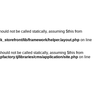
ould not be called statically, assuming $this from
k_storefront/lib/framework/helper.layout.php
on line
ould not be called statically, assuming $this from
actory.tj/libraries/cms/application/site.php
on line