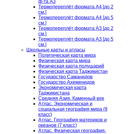
ф-та А3
Термопереплёт формата А4 [до 2
см.]
Термопереплёт формата А4 [до 5
см.]
Термопереплёт формата А3 [до 2
см.]
Термопереплёт формата А3 [до 5
см.]
Школьные карты и атласы
Политическая карта мира
Физическая карта мира
Физическая карта полушарий
Физическая карта Таджикистан
Государство Саманидов
Государство Ахеменидов
Экономическая карта
Таджикистана
Средняя Азия. Каменный век
Атлас. Экономическая и
социальная география мира (9
класс)
Атлас. География материков и
океанов (7 класс)
Атлас. Физическая география.