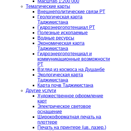
Масштаб 1:200 000
Тематические карты
Внешнеполитические связи РТ
Геологическая карта
Таджикистана
Гидроэнергопотенциал РТ
Полезные ископаемые
Водные ресурсы
Экономическая карта
Таджикистана
Гидроэнергопотенциал и
коммуникационные возможности
РТ
Взгляд из космоса на Душанбе
Экологическая карта
Таджикистана
Карта почв Таджикистана
Другие услуги
Художественное оформление
карт
Электрическое световое
оснащение
Широкоформатная печать на
плоттере
Печать на принтере (цв. лазер.)