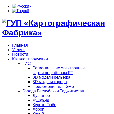
Главная
Услуги
Новости
Каталог продукции
ГИС
Региональные электронные
карты по районам РТ
3D модели рельефа
3D модели города
Приложения для GPS
Города Республики Таджикистан
Душанбе
Худжанд
Курган-Тюбе
Хорог
Куляб