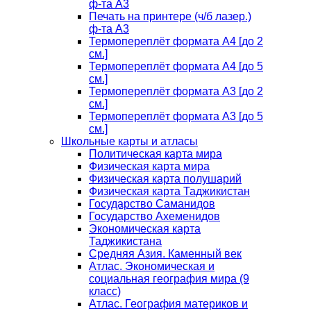
ф-та А3
Печать на принтере (ч/б лазер.)
ф-та А3
Термопереплёт формата А4 [до 2
см.]
Термопереплёт формата А4 [до 5
см.]
Термопереплёт формата А3 [до 2
см.]
Термопереплёт формата А3 [до 5
см.]
Школьные карты и атласы
Политическая карта мира
Физическая карта мира
Физическая карта полушарий
Физическая карта Таджикистан
Государство Саманидов
Государство Ахеменидов
Экономическая карта
Таджикистана
Средняя Азия. Каменный век
Атлас. Экономическая и
социальная география мира (9
класс)
Атлас. География материков и