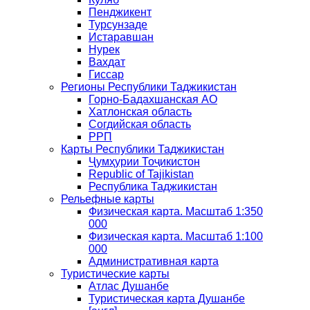
Пенджикент
Турсунзаде
Истаравшан
Нурек
Вахдат
Гиссар
Регионы Республики Таджикистан
Горно-Бадахшанская АО
Хатлонская область
Согдийская область
РРП
Карты Республики Таджикистан
Ҷумҳурии Тоҷикистон
Republic of Tajikistan
Республика Таджикистан
Рельефные карты
Физическая карта. Масштаб 1:350
000
Физическая карта. Масштаб 1:100
000
Административная карта
Туристические карты
Атлас Душанбе
Туристическая карта Душанбе