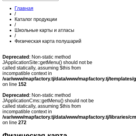
Главная
/
Каталог продукции
/
Школьные карты и атласы
/
Физическая карта полушарий
Deprecated
: Non-static method
JApplicationSite::getMenu() should not be
called statically, assuming $this from
incompatible context in
/var/www/mapfactory.tj/data/www/mapfactory.tj/templates/g
on line
152
Deprecated
: Non-static method
JApplicationCms::getMenu() should not be
called statically, assuming $this from
incompatible context in
/var/www/mapfactory.tj/data/www/mapfactory.tj/libraries/cm
on line
272
Физическая карта