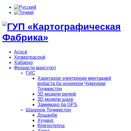
Асосӣ
Хизматрасонӣ
Хабарҳо
Феҳрасти маҳсулот
ГИС
Харитаҳои электронии минтақавӣ
вобаста ба ноҳияҳои Ҷумҳурии
Тоҷикистон
3D модели релеф
3D модели шаҳр
Замимаҳо ба GPS
Шаҳрҳои Тоҷикистон
Душанбе
Хуҷанд
Қӯрғонтеппа
Хоруғ