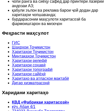
чопи ранга ва сиёҳу сафед дар принтери лазерии
андозаи А3;
қабули эълон ва реклама барои ҷой додан дар
харитаҳои чопшаванда;
бурдарасонии маҳсулоти харитасозӣ ба
фармоишгарон ва мизоҷон
Феҳрасти маҳсулот
ГИС
Шаҳрҳои Тоҷикистон
Харитаҳои Тоҷикистон
Минтақаҳои Тоҷикистон
Харитаҳои релефӣ
Харитаҳои соҳавӣ
Харитаҳои топографӣ
Харитаҳои сайёҳӣ
Харитаҳо ва атласҳои мактабӣ
Дигар хизматрасонӣ
Харидани харитаҳо
КВД «Фабрикаи харитасозӣ»
кӯч. Абая 4/1