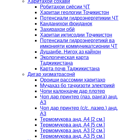
Харитаҳои соҳавӣ
Робитаҳои сиёсии ҶТ
Харитаи геологии Тоҷикистон
Потенсиали гидроэнергетикии ҶТ
Канданиҳои фоиданок
Захираҳои обӣ
Харитаи иқтисодии Тоҷикистон
Потенсиали гидроэнергетикӣ ва
имконияти коммуникатсионии ҶТ
Душанбе. Нигоҳ аз кайҳон
Экологическая карта
Таджикистана
Карта почв Таджикистана
Дигар хизматрасонӣ
Ороиши рассомии харитаҳо
Муҷаҳаз бо таҷҳизоти электрикӣ
Чопи калонҳаҷм дар плотер
Чоп дар принтер (лаз. ранга) анд.
А3
Чоп дар принтер (с/с. лазер.) анд.
А3
Термомуқова анд. А4 [2 см.]
Термомуқова анд. А4 [5 см.]
Термомуқова анд. А3 [2 см.]
Термомуқова анд. А3 [5 см.]