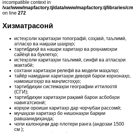
incompatible context in
/var/www/mapfactory.tj/data/www/mapfactory.tj/libraries/cm
on line
272
Хизматрасонӣ
истеҳсоли харитаҳои топографӣ, соҳавӣ, таълимӣ,
атласҳо ва нақшаи шаҳрҳо;
тартибдиҳӣ ва нашри харитаҳо ва роҳнамоҳои
сайёҳӣ ва буклетҳо;
истеҳсоли харитаҳои таълимӣ, синфӣ ва атласҳои
мактабӣ;
сохтани харитаҳои релефӣ ва модели маҳалҳо;
тайёр намудани харитаҳои деворӣ барои корхонаҳо,
намоишгоҳҳо ва маҷлисгоҳҳо;
тартибдиҳии системаҳои географии иттилоотӣ
(СГИ);
тартибдиҳии харитаҳои рақамӣ барои асбобҳои
навигатсионӣ;
корҳои ороиши харитаҳо дар чорчубаи рассомӣ;
муҷаҳази харитаҳо бо нишонаҳои барқии
равшанидиҳанда;
чопи калонҳаҷм дар плотери ранга (андозаи 1500
см );