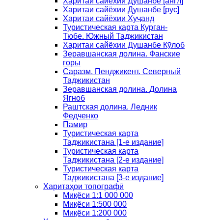
Харитаи сайёхии Душанбе [англ]
Харитаи сайёхии Душанбе [рус]
Харитаи сайёхии Хуҷанд
Туристическая карта Курган-
Тюбе. Южный Таджикистан
Харитаи сайёхии Душанбе Кӯлоб
Зеравшанская долина. Фанские
горы
Саразм. Пенджикент. Северный
Таджикистан
Зеравшанская долина. Долина
Ягноб
Раштская долина. Ледник
Федченко
Памир
Туристическая карта
Таджикистана [1-е издание]
Туристическая карта
Таджикистана [2-е издание]
Туристическая карта
Таджикистана [3-е издание]
Харитаҳои топографӣ
Миқёси 1:1 000 000
Миқёси 1:500 000
Миқёси 1:200 000