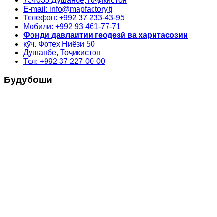
734033
Душанбе,
Тоҷикистон
E-mail: info@mapfactory.tj
Телефон: +992 37 233-43-95
Мобили: +992 93 461-77-71
Фонди давлаитии геодезӣ ва харитасозии
кӯч. Фотех Ниёзи 50
Душанбе, Тоҷикистон
Тел: +992 37 227-00-00
Будубоши