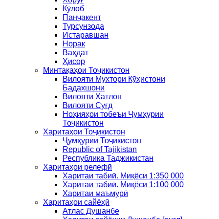
Кӯлоб
Панҷакент
Турсунзода
Истаравшан
Норак
Ваҳдат
Ҳисор
Минтақаҳои Тоҷикистон
Вилояти Мухтори Кӯҳистони
Бадахшони
Вилояти Хатлон
Вилояти Суғд
Ноҳияҳои тобеъи Ҷумҳурии
Тоҷикистон
Харитаҳои Тоҷикистон
Ҷумҳурии Тоҷикистон
Republic of Tajikistan
Республика Таджикистан
Харитаҳои релефӣ
Харитаи табиӣ. Миқёси 1:350 000
Харитаи табиӣ. Миқёси 1:100 000
Харитаи маъмурӣ
Харитаҳои сайёҳӣ
Атлас Душанбе