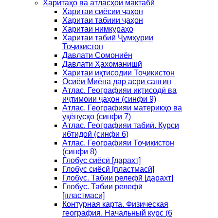
Харитаҳо ва атласҳои мактабӣ
Харитаи сиёсии ҷаҳон
Харитаи табиии ҷаҳон
Харитаи нимкураҳо
Харитаи табиӣ Ҷумҳурии
Тоҷикистон
Давлати Сомониён
Давлати Ҳахоманишӣ
Харитаи иқтисодии Тоҷикистон
Осиёи Миёна дар асри сангин
Атлас. Географияи иқтисодӣ ва
иҷтимоии ҷаҳон (синфи 9)
Атлас. Географияи материкҳо ва
уқёнусҳо (синфи 7)
Атлас. Географияи табиӣ. Курси
ибтидоӣ (синфи 6)
Атлас. Географияи Тоҷикистон
(синфи 8)
Глобус сиёсӣ [дарахт]
Глобус сиёсӣ [пластмасӣ]
Глобус. Табии релефӣ [дарахт]
Глобус. Табии релефӣ
[пластмасӣ]
Контурная карта. Физическая
география. Начальный курс (6