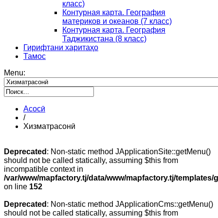
класс)
Контурная карта. География
материков и океанов (7 класс)
Контурная карта. География
Таджикистана (8 класс)
Гирифтани харитаҳо
Тамос
Menu:
Асосӣ
/
Хизматрасонӣ
Deprecated
: Non-static method JApplicationSite::getMenu()
should not be called statically, assuming $this from
incompatible context in
/var/www/mapfactory.tj/data/www/mapfactory.tj/templates/g
on line
152
Deprecated
: Non-static method JApplicationCms::getMenu()
should not be called statically, assuming $this from