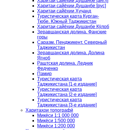
Харитаи сайёхии Душанбе [англ]
Харитаи сайёхии Душанбе [рус]
Харитаи сайёхии Хуҷанд
Туристическая карта Курган-
Тюбе. Южный Таджикистан
Харитаи сайёхии Душанбе Кӯлоб
Зеравшанская долина. Фанские
горы
Саразм. Пенджикент. Северный
Таджикистан
Зеравшанская долина. Долина
Ягноб
Раштская долина. Ледник
Федченко
Памир
Туристическая карта
Таджикистана [1-е издание]
Туристическая карта
Таджикистана [2-е издание]
Туристическая карта
Таджикистана [3-е издание]
Харитаҳои топографӣ
Миқёси 1:1 000 000
Миқёси 1:500 000
Миқёси 1:200 000