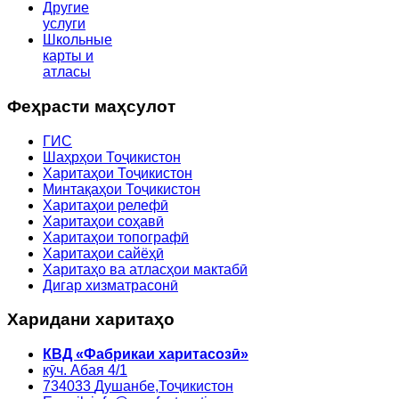
Другие
услуги
Школьные
карты и
атласы
Феҳрасти маҳсулот
ГИС
Шаҳрҳои Тоҷикистон
Харитаҳои Тоҷикистон
Минтақаҳои Тоҷикистон
Харитаҳои релефӣ
Харитаҳои соҳавӣ
Харитаҳои топографӣ
Харитаҳои сайёҳӣ
Харитаҳо ва атласҳои мактабӣ
Дигар хизматрасонӣ
Харидани харитаҳо
КВД «Фабрикаи харитасозӣ»
кӯч. Абая 4/1
734033
Душанбе,
Тоҷикистон