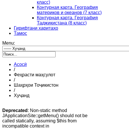
класс)
Контурная карта. География
материков и океанов (7 класс)
Контурная карта. География
Таджикистана (8 класс)
Гирифтани харитаҳо
Тамос
Menu:
Асосӣ
/
Феҳрасти маҳсулот
/
Шаҳрҳои Тоҷикистон
/
Хуҷанд
Deprecated
: Non-static method
JApplicationSite::getMenu() should not be
called statically, assuming $this from
incompatible context in