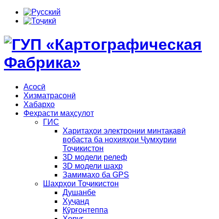
Асосӣ
Хизматрасонӣ
Хабарҳо
Феҳрасти маҳсулот
ГИС
Харитаҳои электронии минтақавӣ
вобаста ба ноҳияҳои Ҷумҳурии
Тоҷикистон
3D модели релеф
3D модели шаҳр
Замимаҳо ба GPS
Шаҳрҳои Тоҷикистон
Душанбе
Хуҷанд
Қӯрғонтеппа
Хоруғ