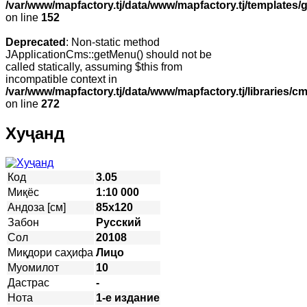
/var/www/mapfactory.tj/data/www/mapfactory.tj/templates/g
on line
152
Deprecated
: Non-static method
JApplicationCms::getMenu() should not be
called statically, assuming $this from
incompatible context in
/var/www/mapfactory.tj/data/www/mapfactory.tj/libraries/cm
on line
272
Хуҷанд
Код
3.05
Миқёс
1:10 000
Андоза [см]
85х120
Забон
Русский
Сол
20108
Миқдори саҳифа
Лицо
Муомилот
10
Дастрас
-
Нота
1-е издание