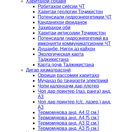
Харитаҳои соҳавӣ
Робитаҳои сиёсии ҶТ
Харитаи геологии Тоҷикистон
Потенсиали гидроэнергетикии ҶТ
Канданиҳои фоиданок
Захираҳои обӣ
Харитаи иқтисодии Тоҷикистон
Потенсиали гидроэнергетикӣ ва
имконияти коммуникатсионии ҶТ
Душанбе. Нигоҳ аз кайҳон
Экологическая карта
Таджикистана
Карта почв Таджикистана
Дигар хизматрасонӣ
Ороиши рассомии харитаҳо
Муҷаҳаз бо таҷҳизоти электрикӣ
Чопи калонҳаҷм дар плотер
Чоп дар принтер (лаз. ранга) анд.
А3
Чоп дар принтер (с/с. лазер.) анд.
А3
Термомуқова анд. А4 [2 см.]
Термомуқова анд. А4 [5 см.]
Термомуқова анд. А3 [2 см.]
Термомуқова анд. А3 [5 см.]