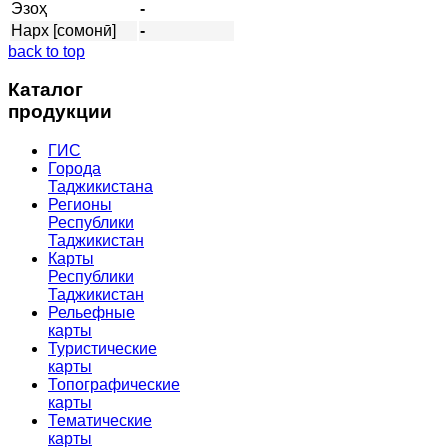
Эзоҳ
-
Нарх [сомонӣ]
-
back to top
Каталог
продукции
ГИС
Города
Таджикистана
Регионы
Республики
Таджикистан
Карты
Республики
Таджикистан
Рельефные
карты
Туристические
карты
Топографические
карты
Тематические
карты