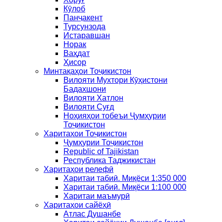
Кӯлоб
Панҷакент
Турсунзода
Истаравшан
Норак
Ваҳдат
Ҳисор
Минтақаҳои Тоҷикистон
Вилояти Мухтори Кӯҳистони
Бадахшони
Вилояти Хатлон
Вилояти Суғд
Ноҳияҳои тобеъи Ҷумҳурии
Тоҷикистон
Харитаҳои Тоҷикистон
Ҷумҳурии Тоҷикистон
Republic of Tajikistan
Республика Таджикистан
Харитаҳои релефӣ
Харитаи табиӣ. Миқёси 1:350 000
Харитаи табиӣ. Миқёси 1:100 000
Харитаи маъмурӣ
Харитаҳои сайёҳӣ
Атлас Душанбе