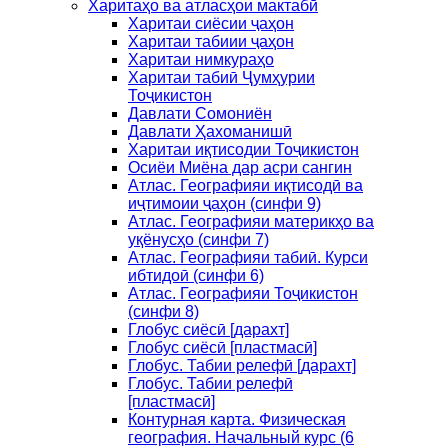
Харитаҳо ва атласҳои мактабӣ
Харитаи сиёсии ҷаҳон
Харитаи табиии ҷаҳон
Харитаи нимкураҳо
Харитаи табиӣ Ҷумҳурии
Тоҷикистон
Давлати Сомониён
Давлати Ҳахоманишӣ
Харитаи иқтисодии Тоҷикистон
Осиёи Миёна дар асри сангин
Атлас. Географияи иқтисодӣ ва
иҷтимоии ҷаҳон (синфи 9)
Атлас. Географияи материкҳо ва
уқёнусҳо (синфи 7)
Атлас. Географияи табиӣ. Курси
ибтидоӣ (синфи 6)
Атлас. Географияи Тоҷикистон
(синфи 8)
Глобус сиёсӣ [дарахт]
Глобус сиёсӣ [пластмасӣ]
Глобус. Табии релефӣ [дарахт]
Глобус. Табии релефӣ
[пластмасӣ]
Контурная карта. Физическая
география. Начальный курс (6