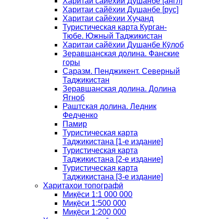
Харитаи сайёхии Душанбе [англ]
Харитаи сайёхии Душанбе [рус]
Харитаи сайёхии Хуҷанд
Туристическая карта Курган-
Тюбе. Южный Таджикистан
Харитаи сайёхии Душанбе Кӯлоб
Зеравшанская долина. Фанские
горы
Саразм. Пенджикент. Северный
Таджикистан
Зеравшанская долина. Долина
Ягноб
Раштская долина. Ледник
Федченко
Памир
Туристическая карта
Таджикистана [1-е издание]
Туристическая карта
Таджикистана [2-е издание]
Туристическая карта
Таджикистана [3-е издание]
Харитаҳои топографӣ
Миқёси 1:1 000 000
Миқёси 1:500 000
Миқёси 1:200 000