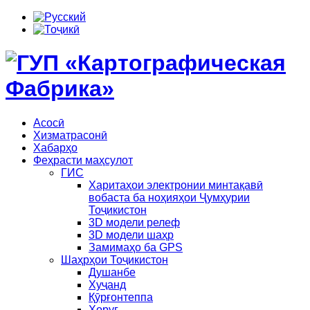
Асосӣ
Хизматрасонӣ
Хабарҳо
Феҳрасти маҳсулот
ГИС
Харитаҳои электронии минтақавӣ
вобаста ба ноҳияҳои Ҷумҳурии
Тоҷикистон
3D модели релеф
3D модели шаҳр
Замимаҳо ба GPS
Шаҳрҳои Тоҷикистон
Душанбе
Хуҷанд
Қӯрғонтеппа
Хоруғ