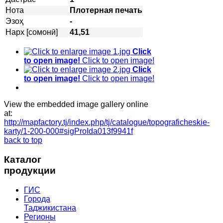
Нота
Плотерная печать
Эзоҳ
-
Нарх [сомонӣ]
41,51
Click
to open image!
Click to open image!
Click
to open image!
Click to open image!
View the embedded image gallery online
at:
http://mapfactory.tj/index.php/tj/catalogue/topograficheskie-
karty/1-200-000#sigProIda013f9941f
back to top
Каталог
продукции
ГИС
Города
Таджикистана
Регионы