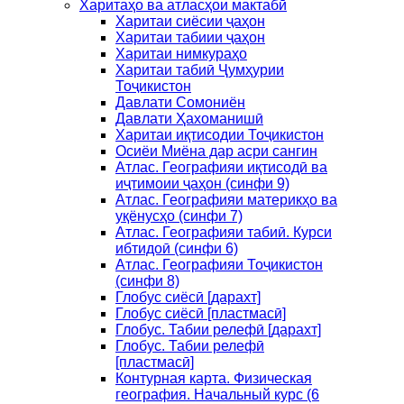
Харитаҳо ва атласҳои мактабӣ
Харитаи сиёсии ҷаҳон
Харитаи табиии ҷаҳон
Харитаи нимкураҳо
Харитаи табиӣ Ҷумҳурии
Тоҷикистон
Давлати Сомониён
Давлати Ҳахоманишӣ
Харитаи иқтисодии Тоҷикистон
Осиёи Миёна дар асри сангин
Атлас. Географияи иқтисодӣ ва
иҷтимоии ҷаҳон (синфи 9)
Атлас. Географияи материкҳо ва
уқёнусҳо (синфи 7)
Атлас. Географияи табиӣ. Курси
ибтидоӣ (синфи 6)
Атлас. Географияи Тоҷикистон
(синфи 8)
Глобус сиёсӣ [дарахт]
Глобус сиёсӣ [пластмасӣ]
Глобус. Табии релефӣ [дарахт]
Глобус. Табии релефӣ
[пластмасӣ]
Контурная карта. Физическая
география. Начальный курс (6