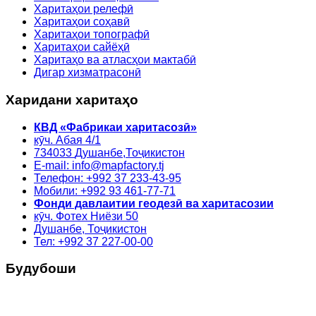
Харитаҳои релефӣ
Харитаҳои соҳавӣ
Харитаҳои топографӣ
Харитаҳои сайёҳӣ
Харитаҳо ва атласҳои мактабӣ
Дигар хизматрасонӣ
Харидани харитаҳо
КВД «Фабрикаи харитасозӣ»
кӯч. Абая 4/1
734033
Душанбе,
Тоҷикистон
E-mail: info@mapfactory.tj
Телефон: +992 37 233-43-95
Мобили: +992 93 461-77-71
Фонди давлаитии геодезӣ ва харитасозии
кӯч. Фотех Ниёзи 50
Душанбе, Тоҷикистон
Тел: +992 37 227-00-00
Будубоши