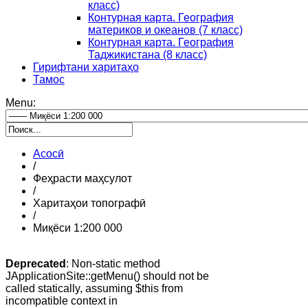
класс)
Контурная карта. География
материков и океанов (7 класс)
Контурная карта. География
Таджикистана (8 класс)
Гирифтани харитаҳо
Тамос
Menu:
Асосӣ
/
Феҳрасти маҳсулот
/
Харитаҳои топографӣ
/
Миқёси 1:200 000
Deprecated
: Non-static method
JApplicationSite::getMenu() should not be
called statically, assuming $this from
incompatible context in