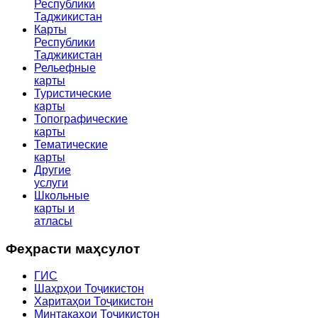
Республики
Таджикистан
Карты
Республики
Таджикистан
Рельефные
карты
Туристические
карты
Топографические
карты
Тематические
карты
Другие
услуги
Школьные
карты и
атласы
Феҳрасти маҳсулот
ГИС
Шаҳрҳои Тоҷикистон
Харитаҳои Тоҷикистон
Минтақаҳои Тоҷикистон