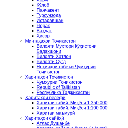
Кӯлоб
Панҷакент
Турсунзода
Истаравшан
Норак
Ваҳдат
Ҳисор
Минтақаҳои Тоҷикистон
Вилояти Мухтори Кӯҳистони
Бадахшони
Вилояти Хатлон
Вилояти Суғд
Ноҳияҳои тобеъи Ҷумҳурии
Тоҷикистон
Харитаҳои Тоҷикистон
Ҷумҳурии Тоҷикистон
Republic of Tajikistan
Республика Таджикистан
Харитаҳои релефӣ
Харитаи табиӣ. Миқёси 1:350 000
Харитаи табиӣ. Миқёси 1:100 000
Харитаи маъмурӣ
Харитаҳои сайёҳӣ
Атлас Душанбе