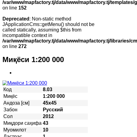
/var/www/mapfactory.tj/data/www/mapfactory.tj/templates/g
on line
152
Deprecated
: Non-static method
JApplicationCms::getMenu() should not be
called statically, assuming $this from
incompatible context in
/var/www/mapfactory.tj/data/www/mapfactory.tj/libraries/cm
on line
272
Миқёси 1:200 000
Код
8.03
Миқёс
1:200 000
Андоза [см]
45х45
Забон
Русский
Сол
2012
Миқдори саҳифа
43
Муомилот
10
Дастрас
1