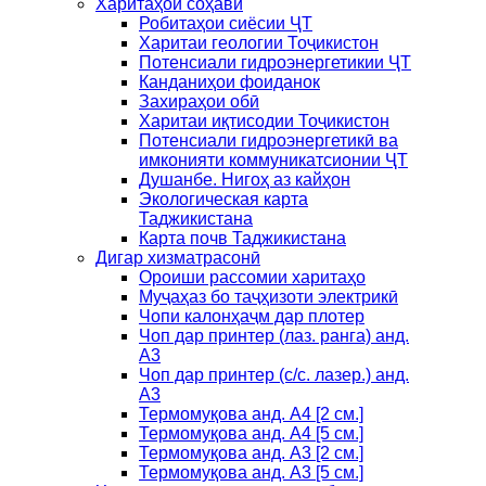
Харитаҳои соҳавӣ
Робитаҳои сиёсии ҶТ
Харитаи геологии Тоҷикистон
Потенсиали гидроэнергетикии ҶТ
Канданиҳои фоиданок
Захираҳои обӣ
Харитаи иқтисодии Тоҷикистон
Потенсиали гидроэнергетикӣ ва
имконияти коммуникатсионии ҶТ
Душанбе. Нигоҳ аз кайҳон
Экологическая карта
Таджикистана
Карта почв Таджикистана
Дигар хизматрасонӣ
Ороиши рассомии харитаҳо
Муҷаҳаз бо таҷҳизоти электрикӣ
Чопи калонҳаҷм дар плотер
Чоп дар принтер (лаз. ранга) анд.
А3
Чоп дар принтер (с/с. лазер.) анд.
А3
Термомуқова анд. А4 [2 см.]
Термомуқова анд. А4 [5 см.]
Термомуқова анд. А3 [2 см.]
Термомуқова анд. А3 [5 см.]