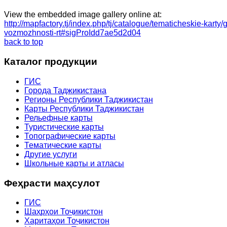
View the embedded image gallery online at:
http://mapfactory.tj/index.php/tj/catalogue/tematicheskie-kart
vozmozhnosti-rt#sigProIdd7ae5d2d04
back to top
Каталог продукции
ГИС
Города Таджикистана
Регионы Республики Таджикистан
Карты Республики Таджикистан
Рельефные карты
Туристические карты
Топографические карты
Тематические карты
Другие услуги
Школьные карты и атласы
Феҳрасти маҳсулот
ГИС
Шаҳрҳои Тоҷикистон
Харитаҳои Тоҷикистон