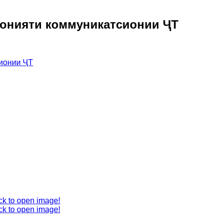
конияти коммуникатсионии ҶТ
ck to open image!
ck to open image!