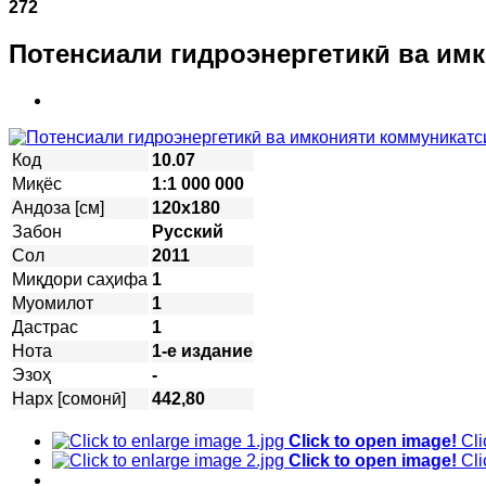
272
Потенсиали гидроэнергетикӣ ва им
Код
10.07
Миқёс
1:1 000 000
Андоза [см]
120х180
Забон
Русский
Сол
2011
Миқдори саҳифа
1
Муомилот
1
Дастрас
1
Нота
1-е издание
Эзоҳ
-
Нарх [сомонӣ]
442,80
Click to open image!
Cli
Click to open image!
Cli