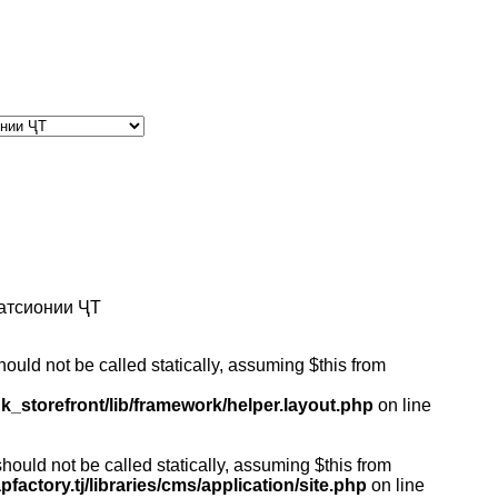
атсионии ҶТ
ould not be called statically, assuming $this from
k_storefront/lib/framework/helper.layout.php
on line
ould not be called statically, assuming $this from
actory.tj/libraries/cms/application/site.php
on line