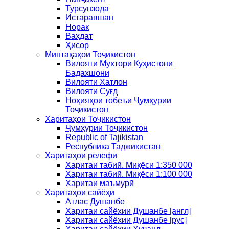
Турсунзода
Истаравшан
Норак
Ваҳдат
Ҳисор
Минтақаҳои Тоҷикистон
Вилояти Мухтори Кӯҳистони
Бадахшони
Вилояти Хатлон
Вилояти Суғд
Ноҳияҳои тобеъи Ҷумҳурии
Тоҷикистон
Харитаҳои Тоҷикистон
Ҷумҳурии Тоҷикистон
Republic of Tajikistan
Республика Таджикистан
Харитаҳои релефӣ
Харитаи табиӣ. Миқёси 1:350 000
Харитаи табиӣ. Миқёси 1:100 000
Харитаи маъмурӣ
Харитаҳои сайёҳӣ
Атлас Душанбе
Харитаи сайёхии Душанбе [англ]
Харитаи сайёхии Душанбе [рус]