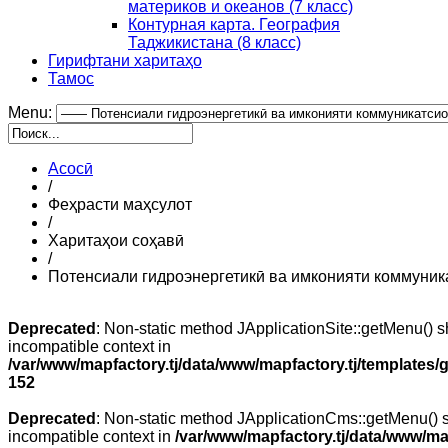
материков и океанов (7 класс)
Контурная карта. География
Таджикистана (8 класс)
Гирифтани харитаҳо
Тамос
Menu:
Асосӣ
/
Феҳрасти маҳсулот
/
Харитаҳои соҳавӣ
/
Потенсиали гидроэнергетикӣ ва имконияти коммуник
Deprecated
: Non-static method JApplicationSite::getMenu() sh
incompatible context in
/var/www/mapfactory.tj/data/www/mapfactory.tj/templates/g
152
Deprecated
: Non-static method JApplicationCms::getMenu() sh
incompatible context in
/var/www/mapfactory.tj/data/www/mapf