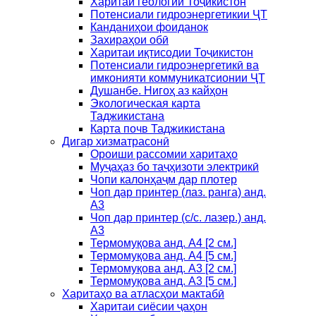
Харитаи геологии Тоҷикистон
Потенсиали гидроэнергетикии ҶТ
Канданиҳои фоиданок
Захираҳои обӣ
Харитаи иқтисодии Тоҷикистон
Потенсиали гидроэнергетикӣ ва
имконияти коммуникатсионии ҶТ
Душанбе. Нигоҳ аз кайҳон
Экологическая карта
Таджикистана
Карта почв Таджикистана
Дигар хизматрасонӣ
Ороиши рассомии харитаҳо
Муҷаҳаз бо таҷҳизоти электрикӣ
Чопи калонҳаҷм дар плотер
Чоп дар принтер (лаз. ранга) анд.
А3
Чоп дар принтер (с/с. лазер.) анд.
А3
Термомуқова анд. А4 [2 см.]
Термомуқова анд. А4 [5 см.]
Термомуқова анд. А3 [2 см.]
Термомуқова анд. А3 [5 см.]
Харитаҳо ва атласҳои мактабӣ
Харитаи сиёсии ҷаҳон