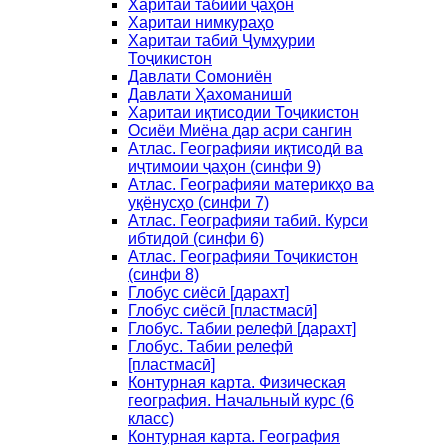
Харитаи табиии ҷаҳон
Харитаи нимкураҳо
Харитаи табиӣ Ҷумҳурии
Тоҷикистон
Давлати Сомониён
Давлати Ҳахоманишӣ
Харитаи иқтисодии Тоҷикистон
Осиёи Миёна дар асри сангин
Атлас. Географияи иқтисодӣ ва
иҷтимоии ҷаҳон (синфи 9)
Атлас. Географияи материкҳо ва
уқёнусҳо (синфи 7)
Атлас. Географияи табиӣ. Курси
ибтидоӣ (синфи 6)
Атлас. Географияи Тоҷикистон
(синфи 8)
Глобус сиёсӣ [дарахт]
Глобус сиёсӣ [пластмасӣ]
Глобус. Табии релефӣ [дарахт]
Глобус. Табии релефӣ
[пластмасӣ]
Контурная карта. Физическая
география. Начальный курс (6
класс)
Контурная карта. География