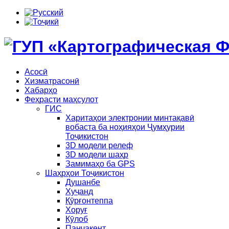
Асосӣ
Хизматрасонӣ
Хабарҳо
Феҳрасти маҳсулот
ГИС
Харитаҳои электронии минтақавӣ
вобаста ба ноҳияҳои Ҷумҳурии
Тоҷикистон
3D модели релеф
3D модели шаҳр
Замимаҳо ба GPS
Шаҳрҳои Тоҷикистон
Душанбе
Хуҷанд
Қӯрғонтеппа
Хоруғ
Кӯлоб
Панҷакент