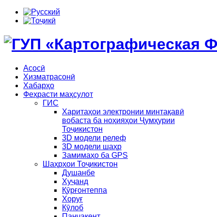
Асосӣ
Хизматрасонӣ
Хабарҳо
Феҳрасти маҳсулот
ГИС
Харитаҳои электронии минтақавӣ
вобаста ба ноҳияҳои Ҷумҳурии
Тоҷикистон
3D модели релеф
3D модели шаҳр
Замимаҳо ба GPS
Шаҳрҳои Тоҷикистон
Душанбе
Хуҷанд
Қӯрғонтеппа
Хоруғ
Кӯлоб
Панҷакент