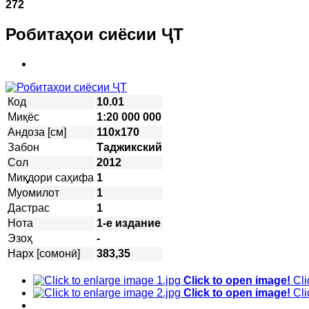
272
Робитаҳои сиёсии ҶТ
Код
10.01
Миқёс
1:20 000 000
Андоза [см]
110х170
Забон
Таджикский
Сол
2012
Миқдори саҳифа
1
Муомилот
1
Дастрас
1
Нота
1-е издание
Эзоҳ
-
Нарх [сомонӣ]
383,35
Click to open image!
Cli
Click to open image!
Cli