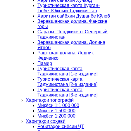
Харитаи сайёхии Хуҷанд
Туристическая карта Курган-
Тюбе. Южный Таджикистан
Харитаи сайёхии Душанбе Кӯлоб
Зеравшанская долина. Фанские
горы
Саразм. Пенджикент. Северный
Таджикистан
Зеравшанская долина. Долина
Ягноб
Раштская долина. Ледник
Федченко
Памир
Туристическая карта
Таджикистана [1-е издание]
Туристическая карта
Таджикистана [2-е издание]
Туристическая карта
Таджикистана [3-е издание]
Харитаҳои топографӣ
Миқёси 1:1 000 000
Миқёси 1:500 000
Миқёси 1:200 000
Харитаҳои соҳавӣ
Робитаҳои сиёсии ҶТ