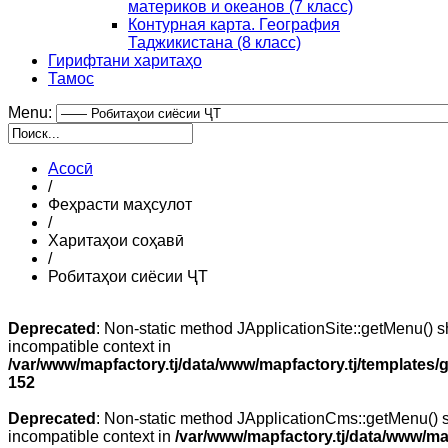
материков и океанов (7 класс)
Контурная карта. География
Таджикистана (8 класс)
Гирифтани харитаҳо
Тамос
Menu:
Асосӣ
/
Феҳрасти маҳсулот
/
Харитаҳои соҳавӣ
/
Робитаҳои сиёсии ҶТ
Deprecated
: Non-static method JApplicationSite::getMenu() sh
incompatible context in
/var/www/mapfactory.tj/data/www/mapfactory.tj/templates/g
152
Deprecated
: Non-static method JApplicationCms::getMenu() sh
incompatible context in
/var/www/mapfactory.tj/data/www/mapf