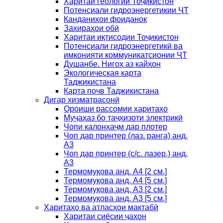
Харитаи геологии Тоҷикистон
Потенсиали гидроэнергетикии ҶТ
Канданиҳои фоиданок
Захираҳои обӣ
Харитаи иқтисодии Тоҷикистон
Потенсиали гидроэнергетикӣ ва
имконияти коммуникатсионии ҶТ
Душанбе. Нигоҳ аз кайҳон
Экологическая карта
Таджикистана
Карта почв Таджикистана
Дигар хизматрасонӣ
Ороиши рассомии харитаҳо
Муҷаҳаз бо таҷҳизоти электрикӣ
Чопи калонҳаҷм дар плотер
Чоп дар принтер (лаз. ранга) анд.
А3
Чоп дар принтер (с/с. лазер.) анд.
А3
Термомуқова анд. А4 [2 см.]
Термомуқова анд. А4 [5 см.]
Термомуқова анд. А3 [2 см.]
Термомуқова анд. А3 [5 см.]
Харитаҳо ва атласҳои мактабӣ
Харитаи сиёсии ҷаҳон