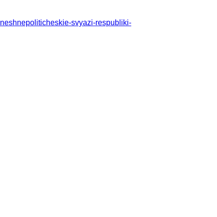
/vneshnepoliticheskie-svyazi-respubliki-