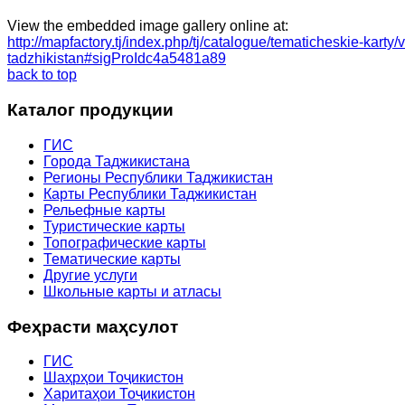
View the embedded image gallery online at:
http://mapfactory.tj/index.php/tj/catalogue/tematicheskie-karty
tadzhikistan#sigProIdc4a5481a89
back to top
Каталог продукции
ГИС
Города Таджикистана
Регионы Республики Таджикистан
Карты Республики Таджикистан
Рельефные карты
Туристические карты
Топографические карты
Тематические карты
Другие услуги
Школьные карты и атласы
Феҳрасти маҳсулот
ГИС
Шаҳрҳои Тоҷикистон
Харитаҳои Тоҷикистон