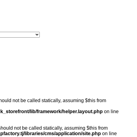
ould not be called statically, assuming $this from
k_storefront/lib/framework/helper.layout.php
on line
ould not be called statically, assuming $this from
actory.tj/libraries/cms/application/site.php
on line