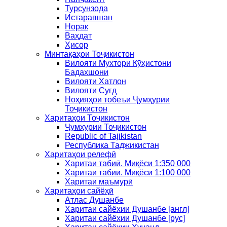
Турсунзода
Истаравшан
Норак
Ваҳдат
Ҳисор
Минтақаҳои Тоҷикистон
Вилояти Мухтори Кӯҳистони
Бадахшони
Вилояти Хатлон
Вилояти Суғд
Ноҳияҳои тобеъи Ҷумҳурии
Тоҷикистон
Харитаҳои Тоҷикистон
Ҷумҳурии Тоҷикистон
Republic of Tajikistan
Республика Таджикистан
Харитаҳои релефӣ
Харитаи табиӣ. Миқёси 1:350 000
Харитаи табиӣ. Миқёси 1:100 000
Харитаи маъмурӣ
Харитаҳои сайёҳӣ
Атлас Душанбе
Харитаи сайёхии Душанбе [англ]
Харитаи сайёхии Душанбе [рус]