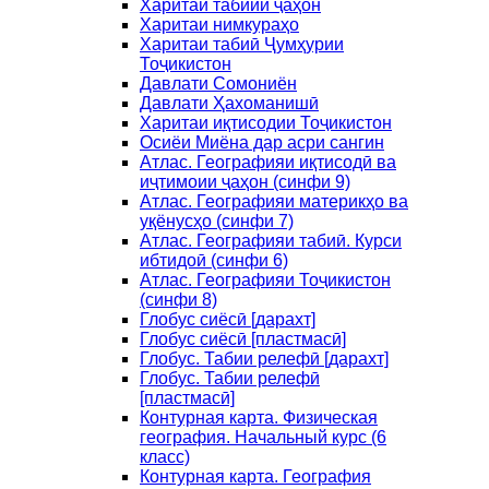
Харитаи табиии ҷаҳон
Харитаи нимкураҳо
Харитаи табиӣ Ҷумҳурии
Тоҷикистон
Давлати Сомониён
Давлати Ҳахоманишӣ
Харитаи иқтисодии Тоҷикистон
Осиёи Миёна дар асри сангин
Атлас. Географияи иқтисодӣ ва
иҷтимоии ҷаҳон (синфи 9)
Атлас. Географияи материкҳо ва
уқёнусҳо (синфи 7)
Атлас. Географияи табиӣ. Курси
ибтидоӣ (синфи 6)
Атлас. Географияи Тоҷикистон
(синфи 8)
Глобус сиёсӣ [дарахт]
Глобус сиёсӣ [пластмасӣ]
Глобус. Табии релефӣ [дарахт]
Глобус. Табии релефӣ
[пластмасӣ]
Контурная карта. Физическая
география. Начальный курс (6
класс)
Контурная карта. География