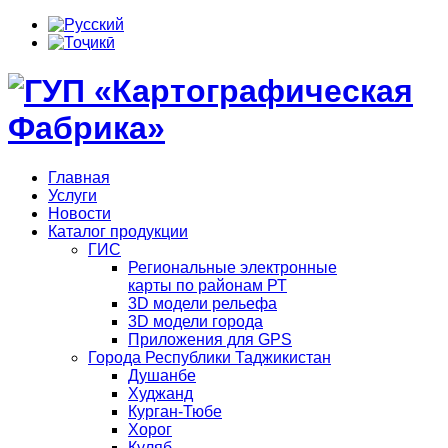
Главная
Услуги
Новости
Каталог продукции
ГИС
Региональные электронные
карты по районам РТ
3D модели рельефа
3D модели города
Приложения для GPS
Города Республики Таджикистан
Душанбе
Худжанд
Курган-Тюбе
Хорог
Куляб