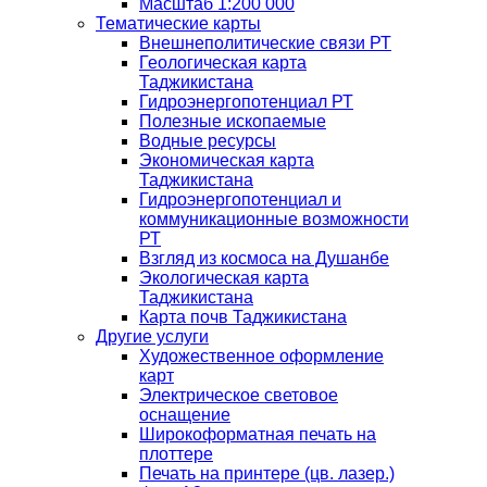
Масштаб 1:200 000
Тематические карты
Внешнеполитические связи РТ
Геологическая карта
Таджикистана
Гидроэнергопотенциал РТ
Полезные ископаемые
Водные ресурсы
Экономическая карта
Таджикистана
Гидроэнергопотенциал и
коммуникационные возможности
РТ
Взгляд из космоса на Душанбе
Экологическая карта
Таджикистана
Карта почв Таджикистана
Другие услуги
Художественное оформление
карт
Электрическое световое
оснащение
Широкоформатная печать на
плоттере
Печать на принтере (цв. лазер.)