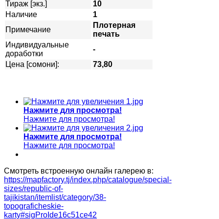
Тираж [экз.]
10
Наличие
1
Плотерная
Примечание
печать
Индивидуальные
-
доработки
Цена [сомони]:
73,80
Нажмите для просмотра!
Нажмите для просмотра!
Нажмите для просмотра!
Нажмите для просмотра!
Смотреть встроенную онлайн галерею в:
https://mapfactory.tj/index.php/catalogue/special-
sizes/republic-of-
tajikistan/itemlist/category/38-
topograficheskie-
karty#sigProIde16c51ce42