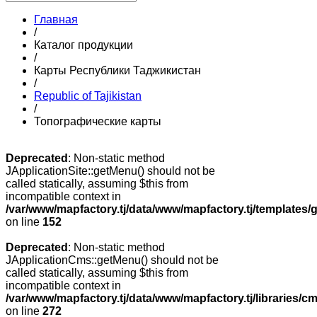
Главная
/
Каталог продукции
/
Карты Республики Таджикистан
/
Republic of Tajikistan
/
Топографические карты
Deprecated
: Non-static method
JApplicationSite::getMenu() should not be
called statically, assuming $this from
incompatible context in
/var/www/mapfactory.tj/data/www/mapfactory.tj/templates/g
on line
152
Deprecated
: Non-static method
JApplicationCms::getMenu() should not be
called statically, assuming $this from
incompatible context in
/var/www/mapfactory.tj/data/www/mapfactory.tj/libraries/cm
on line
272