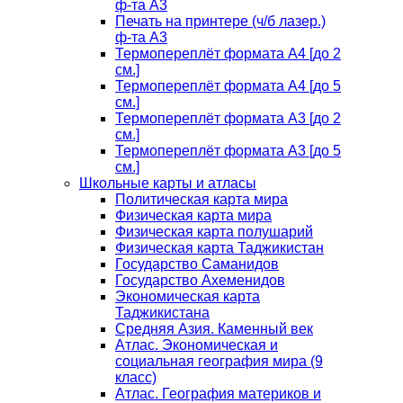
ф-та А3
Печать на принтере (ч/б лазер.)
ф-та А3
Термопереплёт формата А4 [до 2
см.]
Термопереплёт формата А4 [до 5
см.]
Термопереплёт формата А3 [до 2
см.]
Термопереплёт формата А3 [до 5
см.]
Школьные карты и атласы
Политическая карта мира
Физическая карта мира
Физическая карта полушарий
Физическая карта Таджикистан
Государство Саманидов
Государство Ахеменидов
Экономическая карта
Таджикистана
Средняя Азия. Каменный век
Атлас. Экономическая и
социальная география мира (9
класс)
Атлас. География материков и