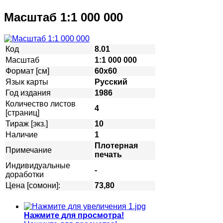
Масштаб 1:1 000 000
Код
8.01
Масштаб
1:1 000 000
Формат [см]
60х60
Язык карты
Русский
Год издания
1986
Количество листов
4
[страниц]
Тираж [экз.]
10
Наличие
1
Плотерная
Примечание
печать
Индивидуальные
-
доработки
Цена [сомони]:
73,80
Нажмите для просмотра!