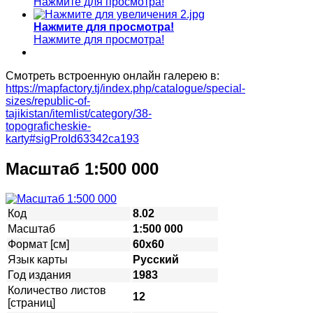
Нажмите для просмотра!
Нажмите для просмотра!
Нажмите для просмотра!
Смотреть встроенную онлайн галерею в:
https://mapfactory.tj/index.php/catalogue/special-
sizes/republic-of-
tajikistan/itemlist/category/38-
topograficheskie-
karty#sigProId63342ca193
Масштаб 1:500 000
Код
8.02
Масштаб
1:500 000
Формат [см]
60х60
Язык карты
Русский
Год издания
1983
Количество листов
12
[страниц]