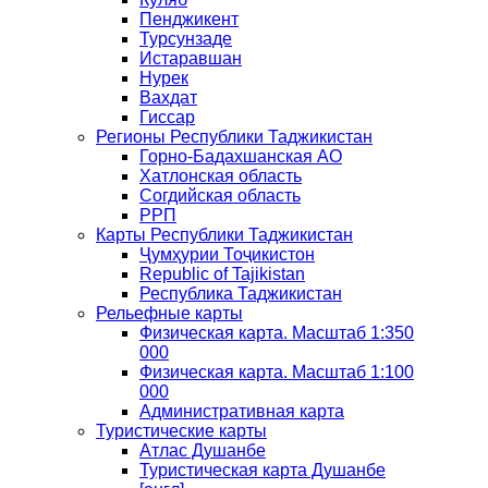
Пенджикент
Турсунзаде
Истаравшан
Нурек
Вахдат
Гиссар
Регионы Республики Таджикистан
Горно-Бадахшанская АО
Хатлонская область
Согдийская область
РРП
Карты Республики Таджикистан
Ҷумҳурии Тоҷикистон
Republic of Tajikistan
Республика Таджикистан
Рельефные карты
Физическая карта. Масштаб 1:350
000
Физическая карта. Масштаб 1:100
000
Административная карта
Туристические карты
Атлас Душанбе
Туристическая карта Душанбе