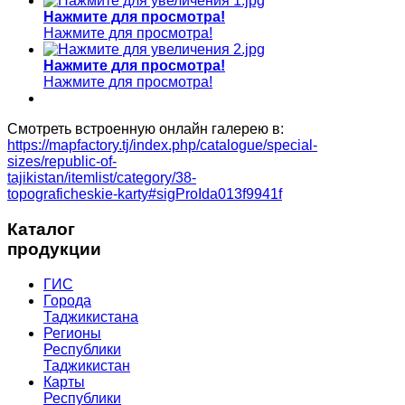
Нажмите для просмотра!
Нажмите для просмотра!
Нажмите для просмотра!
Нажмите для просмотра!
Смотреть встроенную онлайн галерею в:
https://mapfactory.tj/index.php/catalogue/special-
sizes/republic-of-
tajikistan/itemlist/category/38-
topograficheskie-karty#sigProIda013f9941f
Каталог
продукции
ГИС
Города
Таджикистана
Регионы
Республики
Таджикистан
Карты
Республики